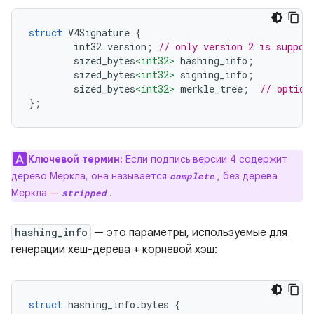
struct
 V4Signature 
{
        int32 version
;
// only version 2 is suppor
        sized_bytes
<int32>
 hashing_info
;
        sized_bytes
<int32>
 signing_info
;
        sized_bytes
<int32>
 merkle_tree
;
// option
};
Ключевой термин:
Если подпись версии 4 содержит
дерево Меркла, она называется
, без дерева
complete
Меркла —
.
stripped
hashing_info
— это параметры, используемые для
генерации хеш-дерева + корневой хэш:
struct
 hashing_info
.
bytes 
{