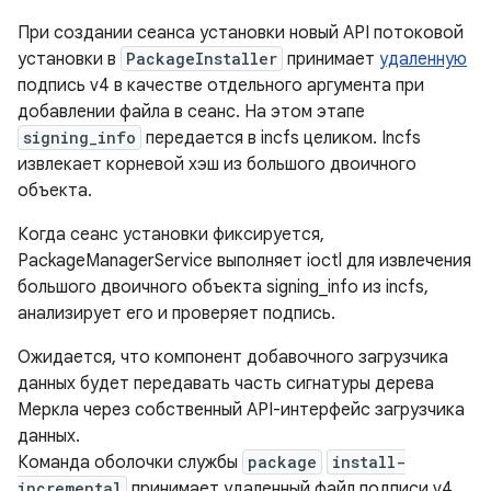
При создании сеанса установки новый API потоковой
установки в
PackageInstaller
принимает
удаленную
подпись v4 в качестве отдельного аргумента при
добавлении файла в сеанс. На этом этапе
signing_info
передается в incfs целиком. Incfs
извлекает корневой хэш из большого двоичного
объекта.
Когда сеанс установки фиксируется,
PackageManagerService выполняет ioctl для извлечения
большого двоичного объекта signing_info из incfs,
анализирует его и проверяет подпись.
Ожидается, что компонент добавочного загрузчика
данных будет передавать часть сигнатуры дерева
Меркла через собственный API-интерфейс загрузчика
данных.
Команда оболочки службы
package
install-
incremental
принимает удаленный файл подписи v4,