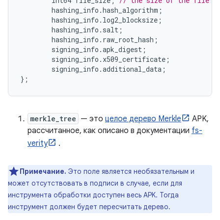
        int64 file_size
;
// the size of the file t
        hashing_info
.
hash_algorithm
;
        hashing_info
.
log2_blocksize
;
        hashing_info
.
salt
;
        hashing_info
.
raw_root_hash
;
        signing_info
.
apk_digest
;
        signing_info
.
x509_certificate
;
        signing_info
.
additional_data
;
};
merkle_tree
— это
целое дерево Merkle
APK,
рассчитанное, как описано в документации
fs-
verity
.
Примечание.
Это поле является необязательным и
может отсутствовать в подписи в случае, если для
инструмента обработки доступен весь APK. Тогда
инструмент должен будет пересчитать дерево.