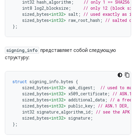
    int32 hash_algorithm
;
// only 1 == SHA256 s
    int8 log2_blocksize
;
// only 12 (block siz
    sized_bytes
<int32>
 salt
;
// used exactly as in
    sized_bytes
<int32>
 raw_root_hash
;
// salted di
};
signing_info
представляет собой следующую
структуру:
struct
 signing_info
.
bytes 
{
    sized_bytes
<int32>
 apk_digest
;
// used to mat
    sized_bytes
<int32>
 x509_certificate
;
// ASN.1 
    sized_bytes
<int32>
 additional_data
;
// a free-
    sized_bytes
<int32>
 public_key
;
// ASN.1 DER, m
    int32 signature_algorithm_id
;
// see the APK v
    sized_bytes
<int32>
 signature
;
};