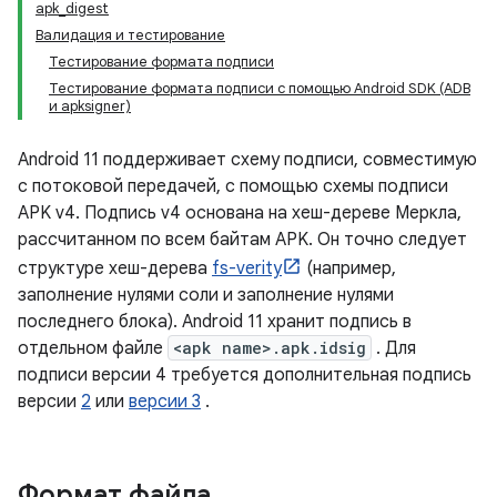
apk_digest
Валидация и тестирование
Тестирование формата подписи
Тестирование формата подписи с помощью Android SDK (ADB
и apksigner)
Android 11 поддерживает схему подписи, совместимую
с потоковой передачей, с помощью схемы подписи
APK v4. Подпись v4 основана на хеш-дереве Меркла,
рассчитанном по всем байтам APK. Он точно следует
структуре хеш-дерева
fs-verity
(например,
заполнение нулями соли и заполнение нулями
последнего блока). Android 11 хранит подпись в
отдельном файле
<apk name>.apk.idsig
. Для
подписи версии 4 требуется дополнительная подпись
версии
2
или
версии 3
.
Формат файла