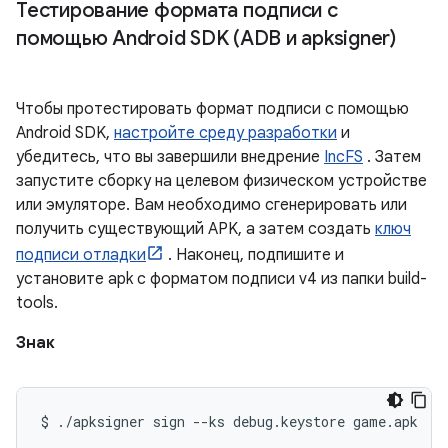
Тестирование формата подписи с
помощью Android SDK (ADB и apksigner)
Чтобы протестировать формат подписи с помощью
Android SDK,
настройте среду разработки
и
убедитесь, что вы завершили внедрение
IncFS
. Затем
запустите сборку на целевом физическом устройстве
или эмуляторе. Вам необходимо сгенерировать или
получить существующий APK, а затем создать
ключ
подписи отладки
. Наконец, подпишите и
установите apk с форматом подписи v4 из папки build-
tools.
Знак
$ 
./
apksigner sign 
--
ks debug
.
keystore game
.
apk