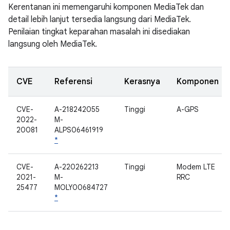
Kerentanan ini memengaruhi komponen MediaTek dan
detail lebih lanjut tersedia langsung dari MediaTek.
Penilaian tingkat keparahan masalah ini disediakan
langsung oleh MediaTek.
CVE
Referensi
Kerasnya
Komponen
CVE-
A-218242055
Tinggi
A-GPS
2022-
M-
20081
ALPS06461919
*
CVE-
A-220262213
Tinggi
Modem LTE
2021-
M-
RRC
25477
MOLY00684727
*