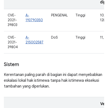
dipe
CVE-
A-
PENGENAL
Tinggi
10, 1
2021-
193790350
12L
39803
CVE-
A-
DoS
Tinggi
11, 1
2021-
215002587
39804
Sistem
Kerentanan paling parah di bagian ini dapat menyebabkan
eskalasi lokal hak istimewa tanpa hak istimewa eksekusi
tambahan yang diperlukan.
Vers