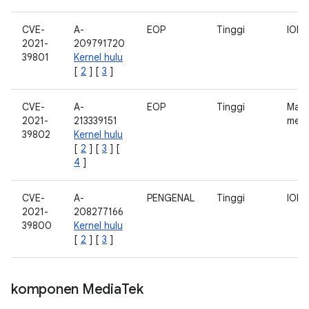
CVE-
A-
EOP
Tinggi
ION
2021-
209791720
39801
Kernel hulu
[
2
] [
3
]
CVE-
A-
EOP
Tinggi
Man
2021-
213339151
memo
39802
Kernel hulu
[
2
] [
3
] [
4
]
CVE-
A-
PENGENAL
Tinggi
ION
2021-
208277166
39800
Kernel hulu
[
2
] [
3
]
komponen Media
Tek