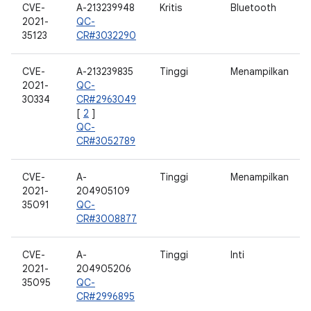
CVE-
A-213239948
Kritis
Bluetooth
2021-
QC-
35123
CR#3032290
CVE-
A-213239835
Tinggi
Menampilkan
2021-
QC-
30334
CR#2963049
[
2
]
QC-
CR#3052789
CVE-
A-
Tinggi
Menampilkan
2021-
204905109
35091
QC-
CR#3008877
CVE-
A-
Tinggi
Inti
2021-
204905206
35095
QC-
CR#2996895