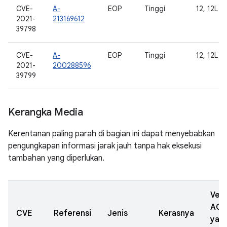
CVE-
A-
EOP
Tinggi
12, 12L
2021-
213169612
39798
CVE-
A-
EOP
Tinggi
12, 12L
2021-
200288596
39799
Kerangka Media
Kerentanan paling parah di bagian ini dapat menyebabkan
pengungkapan informasi jarak jauh tanpa hak eksekusi
tambahan yang diperlukan.
Vers
AOS
CVE
Referensi
Jenis
Kerasnya
yan