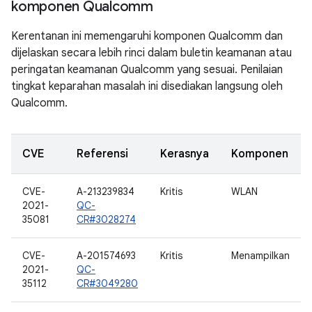
komponen Qualcomm
Kerentanan ini memengaruhi komponen Qualcomm dan
dijelaskan secara lebih rinci dalam buletin keamanan atau
peringatan keamanan Qualcomm yang sesuai. Penilaian
tingkat keparahan masalah ini disediakan langsung oleh
Qualcomm.
CVE
Referensi
Kerasnya
Komponen
CVE-
A-213239834
Kritis
WLAN
2021-
QC-
35081
CR#3028274
CVE-
A-201574693
Kritis
Menampilkan
2021-
QC-
35112
CR#3049280