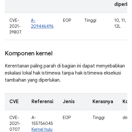
diperba
CVE-
A-
EOP
Tinggi
10, 11, 12
2021-
209446496
12L
39807
Komponen kernel
Kerentanan paling parah di bagian ini dapat menyebabkan
eskalasi lokal hak istimewa tanpa hak istimewa eksekusi
tambahan yang diperlukan.
CVE
Referensi
Jenis
Kerasnya
Kom
CVE-
A-
EOP
Tinggi
dma
2021-
155756045
0707
Kernel hulu