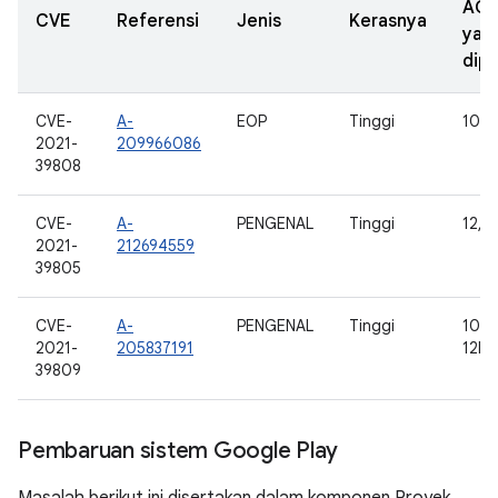
AO
CVE
Referensi
Jenis
Kerasnya
yan
dipe
CVE-
A-
EOP
Tinggi
10, 1
2021-
209966086
39808
CVE-
A-
PENGENAL
Tinggi
12, 1
2021-
212694559
39805
CVE-
A-
PENGENAL
Tinggi
10, 1
2021-
205837191
12L
39809
Pembaruan sistem Google Play