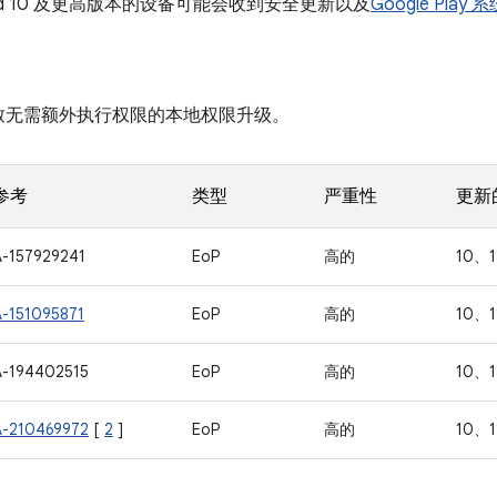
roid 10 及更高版本的设备可能会收到安全更新以及
Google Play
致无需额外执行权限的本地权限升级。
参考
类型
严重性
更新的
A-157929241
EoP
高的
10、1
A-151095871
EoP
高的
10、1
A-194402515
EoP
高的
10、1
A-210469972
[
2
]
EoP
高的
10、1