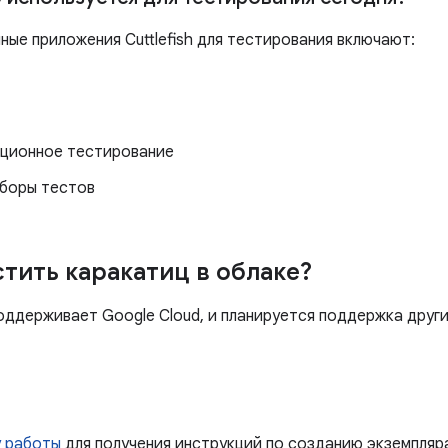
ые приложения Cuttlefish для тестирования включают:
ационное тестирование
аборы тестов
стить каракатиц в облаке?
 поддерживает Google Cloud, и планируется поддержка друг
у работы
для получения инструкций по созданию экземпляра 