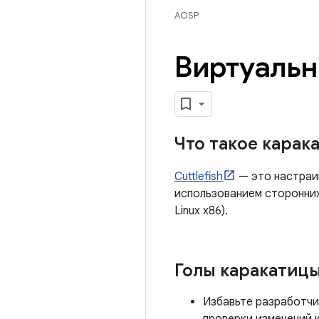
AOSP
Виртуальны
Что такое карак
Cuttlefish
— это настраив
использованием сторонних 
Linux x86).
Голы каракатиц
Избавьте разработчи