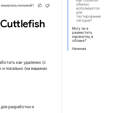
Как Cuttlefish
обычно
 оказалась полезной?
используется
для
тестирования
uttlefish
сегодня?
Могу ли я
разместить
каракатиц в
облаке?
Начиная
ботать как удаленно (с
к и локально (на машинах
 для разработки и