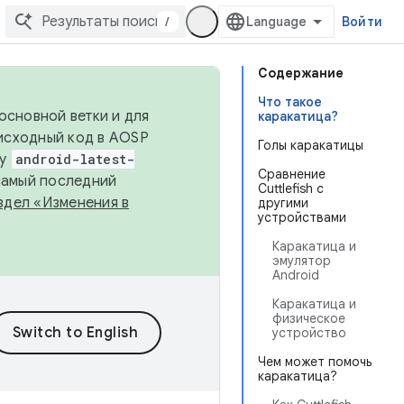
/
Войти
Содержание
Что такое
основной ветки и для
каракатица?
исходный код в AOSP
Голы каракатицы
ку
android-latest-
Сравнение
 самый последний
Cuttlefish с
здел «Изменения в
другими
устройствами
Каракатица и
эмулятор
Android
Каракатица и
физическое
устройство
Чем может помочь
каракатица?