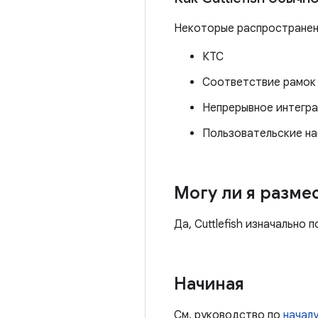
Некоторые распространенн
КТС
Соответствие рамок
Непрерывное интегр
Пользовательские н
Могу ли я разме
Да, Cuttlefish изначально
Начиная
См. руководство по
начал