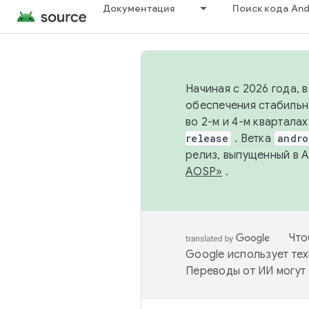
Документация
Поиск кода And
Начиная с 2026 года, 
обеспечения стабильн
во 2-м и 4-м квартала
release
. Ветка
andro
релиз, выпущенный в 
AOSP»
.
Что
Google использует тех
Переводы от ИИ могут