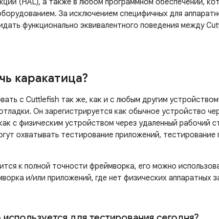
кции (HAL), а также в любом программном обеспечении, к
борудованием. За исключением специфичных для аппаратн
идать функционально эквивалентного поведения между Cutt
чь каракатица?
ть с Cuttlefish так же, как и с любым другим устройством
отладки. Он зарегистрируется как обычное устройство чер
как с физическим устройством через удаленный рабочий с
огут охватывать тестирование приложений, тестирование
мится к полной точности фреймворка, его можно использов
ворка и/или приложений, где нет физических аппаратных 
но используется для тестирования сегодня?