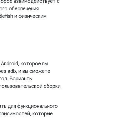
оторое взаимодействует с
ого обеспечения
lefish и физическим
 Android, которое вы
ез adb, и вы сможете
тол. Варианты
 пользовательской сборки
ать для функционального
зависимостей, которые