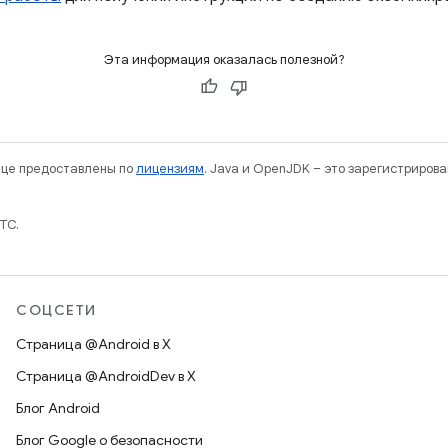
Эта информация оказалась полезной?
нице предоставлены по
лицензиям
. Java и OpenJDK – это зарегистриров
TC.
СОЦСЕТИ
Страница @Android в X
Страница @AndroidDev в X
Блог Android
Блог Google о безопасности