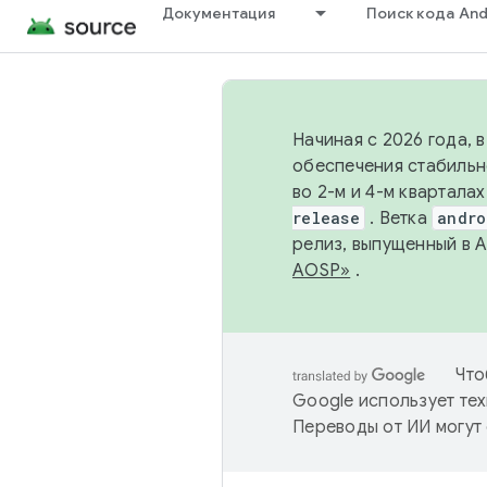
Документация
Поиск кода And
Начиная с 2026 года, 
обеспечения стабильн
во 2-м и 4-м квартала
release
. Ветка
andro
релиз, выпущенный в 
AOSP»
.
Что
Google использует тех
Переводы от ИИ могут