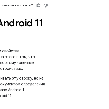
 оказалась полезной?
ndroid 11
о свойства
а этого в том, что
и поэтому конечные
устройствах.
вать эту строку, но не
 документом определения
зе Android 11.
oid 11: