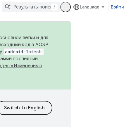
/
Войти
основной ветки и для
исходный код в AOSP
ку
android-latest-
 самый последний
здел «Изменения в