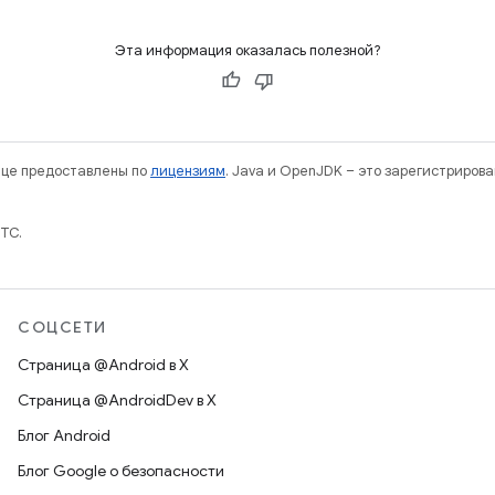
Эта информация оказалась полезной?
нице предоставлены по
лицензиям
. Java и OpenJDK – это зарегистриров
TC.
СОЦСЕТИ
Страница @Android в X
Страница @AndroidDev в X
Блог Android
Блог Google о безопасности