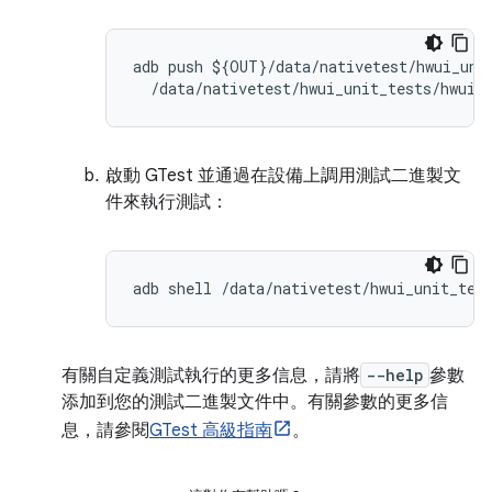
adb push $
{
OUT
}/
data
/
nativetest
/
hwui_uni
/
data
/
nativetest
/
hwui_unit_tests
/
hwui_
啟動 GTest 並通過在設備上調用測試二進製文
件來執行測試：
adb shell 
/
data
/
nativetest
/
hwui_unit_tes
有關自定義測試執行的更多信息，請將
--help
參數
添加到您的測試二進製文件中。有關參數的更多信
息，請參閱
GTest 高級指南
。