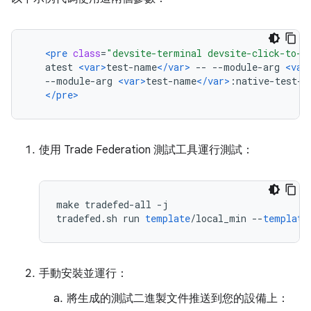
<pre
class
=
"devsite-terminal devsite-click-to-c
   atest 
<var>
test-name
</var>
 -- --module-arg 
<var
   --module-arg 
<var>
test-name
</var>
:native-test-t
</pre>
使用 Trade Federation 測試工具運行測試：
make tradefed
-
all 
-
j
tradefed
.
sh run 
template
/
local_min 
--
template
手動安裝並運行：
將生成的測試二進製文件推送到您的設備上：