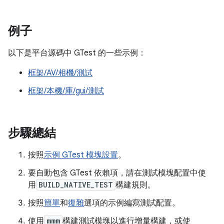
例子
以下是平台源碼中 GTest 的一些示例：
框架/AV/相機/測試
框架/本機/庫/gui/測試
步驟總結
按照
示例 GTest 模塊設置
。
要自動包含 GTest 依賴項，請在測試模塊配置中使
用
BUILD_NATIVE_TEST
構建規則。
按照
簡單
和
復雜
選項的示例編寫測試配置。
使用
mmm
構建測試模塊以進行增量構建，或使