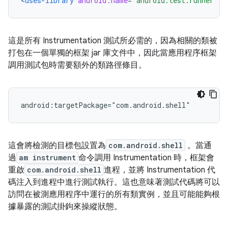
<uses-library
android:name
=
"android.test.runner"
/
這是所有 Instrumentation 測試所必需的，因為相關的類被
打包在一個單獨的框架 jar 庫文件中，因此當應用程序框架
調用測試包時需要額外的類路徑條目。
android:targetPackage="com.android.shell"
這會將檢測的目標包設置為
com.android.shell
。當通
過
am instrument
命令調用 Instrumentation 時，框架會
重啟
com.android.shell
進程，並將 Instrumentation 代
碼注入到進程中進行測試執行。這也意味著測試代碼將可以
訪問在被測應用程序中運行的所有類實例，並且可能能夠根
據暴露的測試掛鉤來操縱狀態。