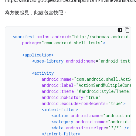
https://android.googlesource.com/platform/frameworks/bas
為方便起見，此處包含快照：
<manifest
xmlns:android
=
"http://schemas.android.co
package
=
"com.android.shell.tests"
>
<application>
<uses-library
android:name
=
"android.test.r
<activity
android:name
=
"com.android.shell.Action
android:label
=
"ActionSendMultipleConsu
android:theme
=
"@android:style/Theme.No
android:noHistory
=
"true"
android:excludeFromRecents
=
"true"
>
<intent-filter>
<action
android:name
=
"android.inte
<category
android:name
=
"android.in
<data
android:mimeType
=
"*/*"
/>
</intent-filter>