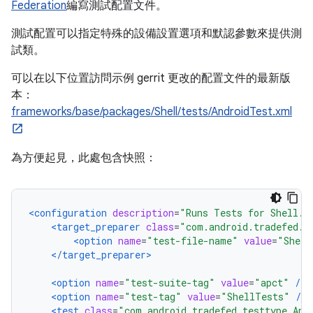
Federation
編寫測試配置文件。
測試配置可以指定特殊的設備設置選項和默認參數來提供測
試類。
可以在以下位置訪問示例 gerrit 更改的配置文件的最新版
本：
frameworks/base/packages/Shell/tests/AndroidTest.xml
為方便起見，此處包含快照：
<configuration
description
=
"Runs Tests for Shell."
<target_preparer
class
=
"com.android.tradefed.t
<option
name
=
"test-file-name"
value
=
"Shell
</target_preparer>
<option
name
=
"test-suite-tag"
value
=
"apct"
/>
<option
name
=
"test-tag"
value
=
"ShellTests"
/>
<test
class
=
"com.android.tradefed.testtype.And