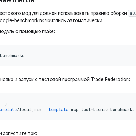
ние шагов
естового модуля должен использовать правило сборки
BU
oogle-benchmark включались автоматически.
модуль с помощью make:
benchmarks
овка и запуск с тестовой программой Trade Federation:
 
-
j
emplate
/
local_min 
--
template
:
map test
=
bionic
-
benchmarks
 запустите так: