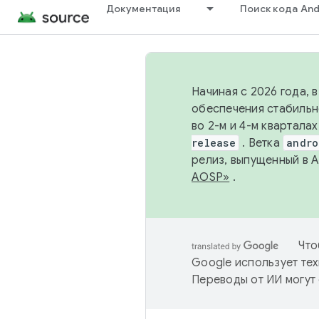
Документация
Поиск кода And
Начиная с 2026 года, 
обеспечения стабильн
во 2-м и 4-м квартала
release
. Ветка
andro
релиз, выпущенный в 
AOSP»
.
Что
Google использует тех
Переводы от ИИ могут