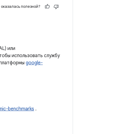
 оказалась полезной?
AL) или
тобы использовать службу
ю платформы
google-
onic-benchmarks
.