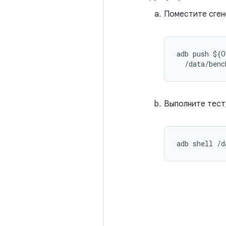
Поместите сген
adb push $
{
O
/
data
/
benc
Выполните тест
adb shell 
/
d