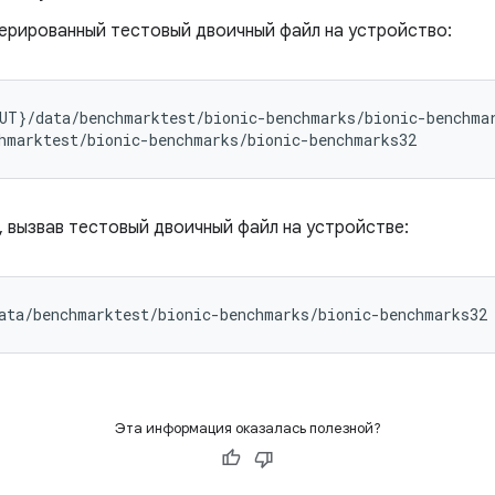
ерированный тестовый двоичный файл на устройство:
UT
}/
data
/
benchmarktest
/
bionic
-
benchmarks
/
bionic
-
benchma
hmarktest
/
bionic
-
benchmarks
/
bionic
-
benchmarks32
, вызвав тестовый двоичный файл на устройстве:
ata
/
benchmarktest
/
bionic
-
benchmarks
/
bionic
-
benchmarks32
Эта информация оказалась полезной?