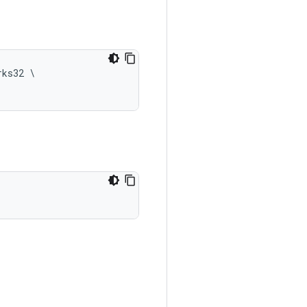
rks32 
\