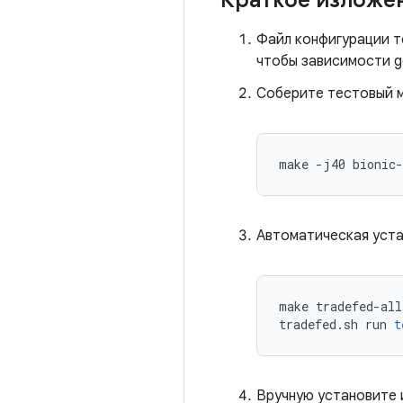
Краткое изложе
Файл конфигурации т
чтобы зависимости g
Соберите тестовый 
make 
-
j40 bionic
-
Автоматическая устан
make tradefed
-
all
tradefed
.
sh run 
t
Вручную установите и