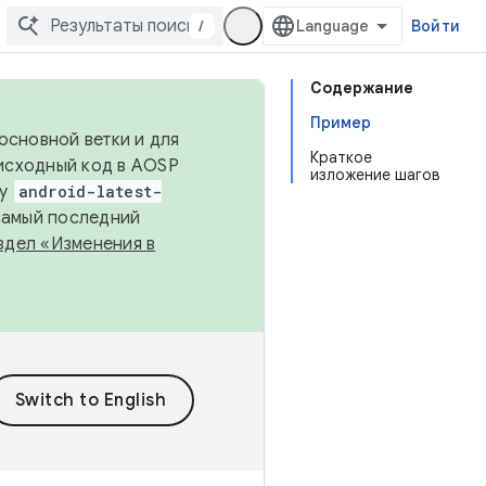
/
Войти
Содержание
Пример
основной ветки и для
Краткое
исходный код в AOSP
изложение шагов
ку
android-latest-
 самый последний
здел «Изменения в