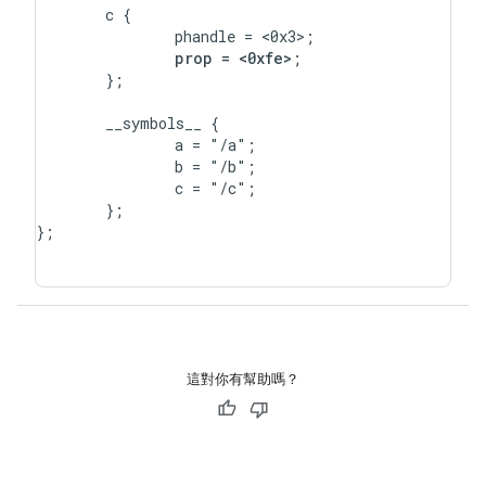
	c {

		phandle = <0x3>;

prop = <0xfe>
;

	};

	__symbols__ {

		a = "/a";

		b = "/b";

		c = "/c";

	};

};

這對你有幫助嗎？