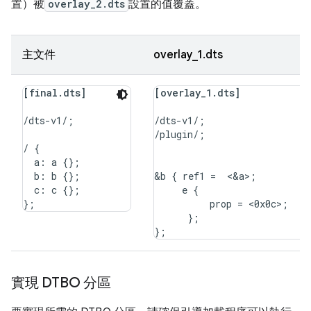
置）被
overlay_2.dts
設置的值覆蓋。
主文件
overlay_1.dts
[final.dts]
[overlay_1.dts]
/dts-v1/;

/dts-v1/;

/plugin/;

/ {

  a: a {};

  b: b {};

&b { ref1 =  <&a>;

  c: c {};

     e {

          prop = <0x0c>;

      };

實現 DTBO 分區