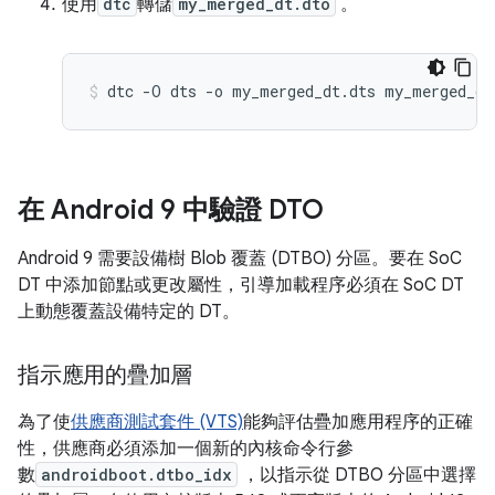
使用
dtc
轉儲
my_merged_dt.dto
。
在 Android 9 中驗證 DTO
Android 9 需要設備樹 Blob 覆蓋 (DTBO) 分區。要在 SoC
DT 中添加節點或更改屬性，引導加載程序必須在 SoC DT
上動態覆蓋設備特定的 DT。
指示應用的疊加層
為了使
供應商測試套件 (VTS)
能夠評估疊加應用程序的正確
性，供應商必須添加一個新的內核命令行參
數
androidboot.dtbo_idx
，以指示從 DTBO 分區中選擇