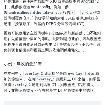
的疊加層。在使用內核版本 5.10 或更高版本的 Android 12
中，此參數通過 bootconfig。例如，參
數
androidboot.dtbo_idx=x,y,z
報告
x
、
y
和
z
作為
設備樹覆蓋 (DTO) 的從零開始的索引，來自引導加載程序
應用（按該順序）到基的 DTBO 分區設備樹 (DT)。
覆蓋可以應用於主設備樹中的節點或添加新節點，但
不能
引
用在先前覆蓋中添加的節點。此限制是必要的，因為覆蓋應
用程序不會將覆蓋符號表與主 DT 符號表合併（不合併可避
免符號名稱衝突和覆蓋之間的依賴關係複雜化）。
示例：無效的疊加層
在本例中，
overlay_2.dts
指的是由
overlay_1.dts
添
加的節點
e
。在將
overlay_1
應用到主 DT 之後，如果嘗
試將
overlay_2
應用到結果 DT，則覆蓋應用程序將失
敗，並顯示符號
e
不存在於基本 DT 的符號表中的錯誤。