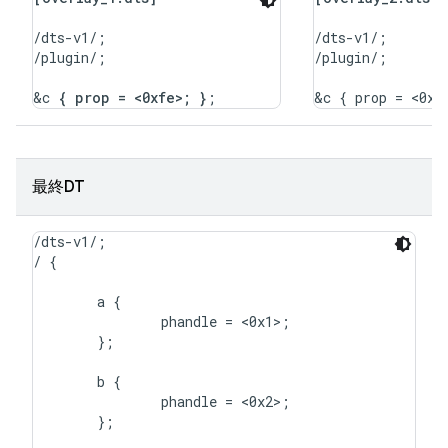
/dts-v1/;

/dts-v1/;

/plugin/;

/plugin/;

&c 
{ prop = <0xfe>; }
最終DT
/dts-v1/;

/ {

	a {

		phandle = <0x1>;

	};

	b {

		phandle = <0x2>;

	};
