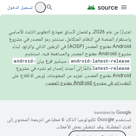
تسجيل الدخول
اعتبارًا من عام 2026، ولضمان اتّساق نموذج التطوير الثابت الأساسي
واستقرار المنصة في النظام المتكامل، سننشر رمز المصدر في مشروع
Android مفتوح المصدر (AOSP) في الربعَين الثاني والرابع. لبناء
مشروع Android مفتوح المصدر والمساهمة فيه، استخدِم
android-latest-release
. سيشير فرع بيان
android-
latest-release
دائمًا إلى أحدث إصدار تم نشره في مشروع
Android مفتوح المصدر. لمزيد من المعلومات، يُرجى الاطّلاع على
التغييرات في مشروع Android مفتوح المصدر
.
تستخدم Google تكنولوجيا الذكاء الاصطناعي لترجمة المحتوى إلى
لغتك المفضّلة، وقد تتضمّن بعض الأخطاء.