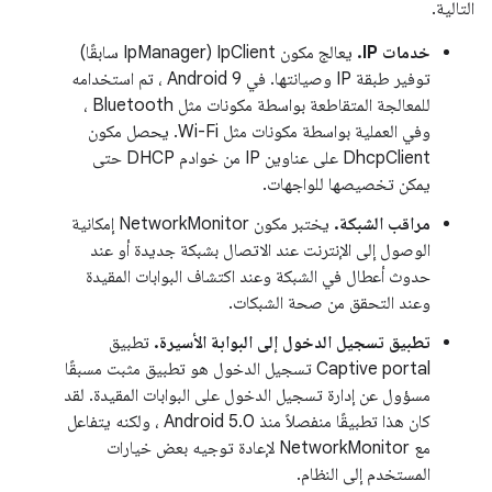
التالية.
خدمات IP.
يعالج مكون IpClient (IpManager سابقًا)
توفير طبقة IP وصيانتها. في Android 9 ، تم استخدامه
للمعالجة المتقاطعة بواسطة مكونات مثل Bluetooth ،
وفي العملية بواسطة مكونات مثل Wi-Fi. يحصل مكون
DhcpClient على عناوين IP من خوادم DHCP حتى
يمكن تخصيصها للواجهات.
مراقب الشبكة.
يختبر مكون NetworkMonitor إمكانية
الوصول إلى الإنترنت عند الاتصال بشبكة جديدة أو عند
حدوث أعطال في الشبكة وعند اكتشاف البوابات المقيدة
وعند التحقق من صحة الشبكات.
تطبيق تسجيل الدخول إلى البوابة الأسيرة.
تطبيق
Captive portal تسجيل الدخول هو تطبيق مثبت مسبقًا
مسؤول عن إدارة تسجيل الدخول على البوابات المقيدة. لقد
كان هذا تطبيقًا منفصلاً منذ Android 5.0 ، ولكنه يتفاعل
مع NetworkMonitor لإعادة توجيه بعض خيارات
المستخدم إلى النظام.