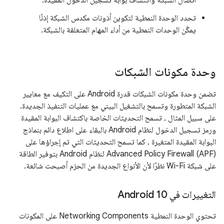
اتصال الشبكة واكتشاف بوابة تسجيل الدخول المقيدة.
تحدد الوحدة النمطية لتكوين أذونات مكدس الشبكة إذنًا
يمكّن الوحدات النمطية من أداء المهام المتعلقة بالشبكة.
وحدة مكونات الشبكات
تضمن وحدة مكونات الشبكات قدرة Android على التكيف مع معايير
الشبكة المتطورة وتسمح بالتشغيل البيني مع عمليات التنفيذ الجديدة.
على سبيل المثال ، تسمح التحديثات الخاصة باكتشاف البوابة المقيدة
ورمز تسجيل الدخول لنظام Android بالبقاء على اطلاع دائم بنماذج
البوابة المقيدة المتغيرة ، كما تسمح التحديثات التي تم إجراؤها على
Advanced Policy Firewall (APF) لنظام Android بتوفير الطاقة
على شبكة Wi-Fi نظرًا لأن الأنواع الجديدة من الحزم أصبحت شائعة.
التغييرات في Android 10
تحتوي الوحدة النمطية Networking Components على المكونات