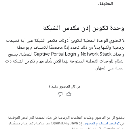
المطابقة.
وحدة تكوين إذن مكدس الشبكة
لا تحتوي الوحدة النمطية لتكوين أذونات مكدس الشبكة على أية تعليمات
برمجية ولكنها بدلاً من ذلك تحدد إذنًا مخصصًا للاستخدام بواسطة
وحدات Network Stack و Captive Portal Login النمطية. يسمح
النظام للوحدات النمطية الممنوحة لهذا الإذن بأداء مهام تكوين الشبكة ذات
الصلة على الجهاز.
هل كان المحتوى مفيدًا؟
يخضع كل من المحتوى وعيّنات التعليمات البرمجية في هذه الصفحة للتراخيص الموضحّة
في
ترخيص استخدام المحتوى
. إنّ Java وOpenJDK هما علامتان تجاريتان مسجَّلتان
لشركة Oracle و/أو الشركات التابعة لها.