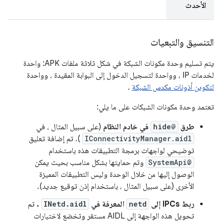
الأحدث
التنسيق والتبعيات
يتم تسليم وحدة مكونات الشبكة في شكل ثلاثة ملفات APK: واحدة
لخدمات IP ، وواحدة لتسجيل الدخول إلى البوابة المقيدة ، وواحدة
لتكوين أذونات مكدس الشبكة
.
تعتمد وحدة مكونات الشبكات على ما يلي:
طرق
@hide
في خادم النظام
(على سبيل المثال ، في
IConnectivityManager.aidl
). تم إضافة تعليق
توضيحي لواجهات برمجة التطبيقات هذه باستخدام
@SystemApi
وتم حمايتها بشكل مناسب بحيث يمكن
الوصول إليها من خلال الوحدة وليس التطبيقات المميزة
الأخرى (على سبيل المثال ، باستخدام إذن توقيع جديد).
ربط IPCs إلى
netd
المعرفة في
INetd.aidl
.
تم
تحويل هذه الواجهة إلى AIDL مستقر وتخضع لاختبارات