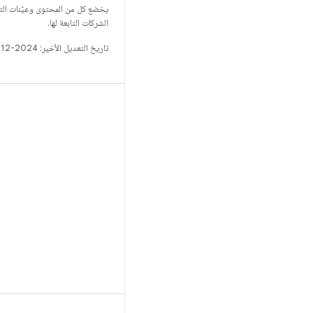
يخضع كل من المحتوى وعيّنات الت
الشركات التابعة لها.
تاريخ التعديل الأخير: 2024-12-22 (حسب التوقيت العالمي المتفَّق عليه)
الإصدار
مستودع Android
المتطلّبات
التنزيل
معاينة البرامج الثنائية
نسخة برامج الجهة المصنِّعة
البرامج الثنائية لبرنامج التشغيل