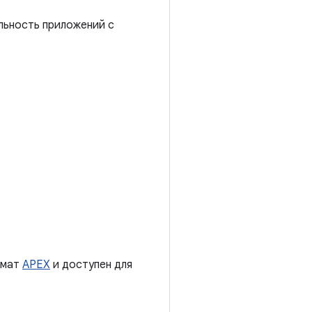
льность приложений с
рмат
APEX
и доступен для