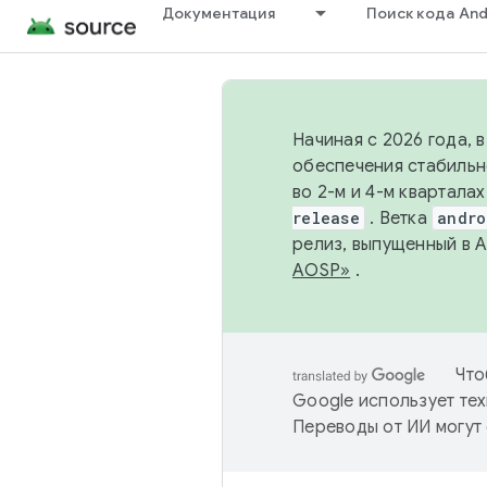
Документация
Поиск кода And
Начиная с 2026 года, 
обеспечения стабильн
во 2-м и 4-м квартала
release
. Ветка
andro
релиз, выпущенный в 
AOSP»
.
Что
Google использует тех
Переводы от ИИ могут