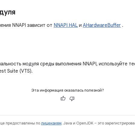
дуля
нения NNAPI зависит от
NNAPI HAL
и
AHardwareBuffer
.
льность модуля среды выполнения NNAPI, используйте тест
st Suite (VTS).
Эта информация оказалась полезной?
нице предоставлены по
лицензиям
. Java и OpenJDK – это зарегистриров