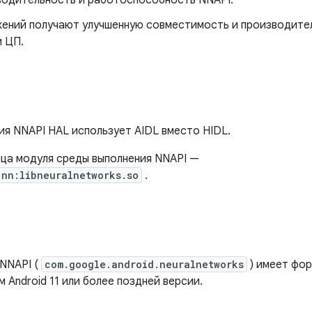
водительность и работоспособность NNAPI.
ений получают улучшенную совместимость и производите
 ЦП.
сия NNAPI HAL использует AIDL вместо HIDL.
ница модуля среды выполнения NNAPI —
/nn:libneuralnetworks.so
.
NNAPI (
com.google.android.neuralnetworks
) имеет фо
 Android 11 или более поздней версии.