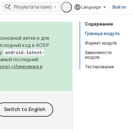
/
Войти
Содержание
Граница модуля
основной ветки и для
Формат модуля
исходный код в AOSP
ку
android-latest-
Зависимости
модуля
 самый последний
здел «Изменения в
Тестирование