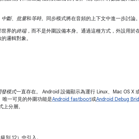
：
中斷
、
批量
和
等時
。同步模式將在音頻的上下文中進一步討論
部世界的
終端
，而不是外圍設備本身。通過這種方式，外設用於在 U
數的邏輯對象。
開發模式
一直存在。 Android 設備顯示為運行 Linux、Mac OS X
設備。唯一可見的外圍功能是
Android fastboot
或
Android Debug Brid
模式上分層。
API 級別 12）中引入。