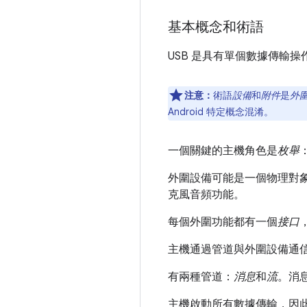
基本概念和術語
USB 是具有單個數據傳輸操
注意：
術語
設備
和
附件
是
外
Android 特定概念混淆。
一個關鍵的主機角色是
枚舉
外圍設備可能是一個物理對
克風音頻功能。
每個外圍功能都有一個
接口
主機通過管道與外圍設備通
有兩種管道：
消息
和
流
。消
主機啟動所有數據傳輸，因