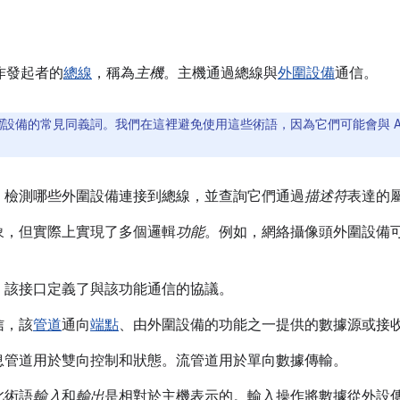
作發起者的
總線
，稱為
主機
。主機通過總線與
外圍設備
通信。
圍
設備的常見同義詞。我們在這裡避免使用這些術語，因為它們可能會與 And
：檢測哪些外圍設備連接到總線，並查詢它們通過
描述符
表達的
象，但實際上實現了多個邏輯
功能
。例如，網絡攝像頭外圍設備
，該接口定義了與該功能通信的協議。
信，該
管道
通向
端點
、由外圍設備的功能之一提供的數據源或接
息管道用於雙向控制和狀態。流管道用於單向數據傳輸。
此術語
輸入
和
輸出
是相對於主機表示的。輸入操作將數據從外設