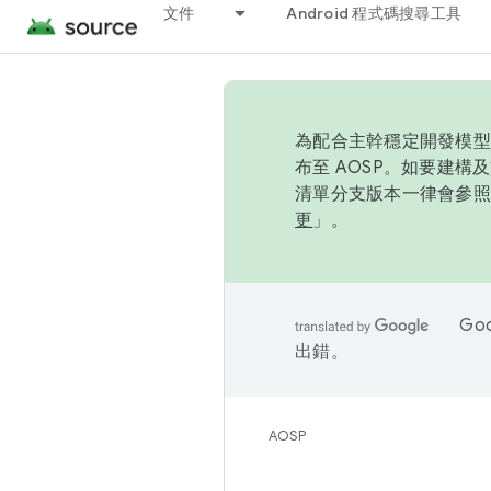
文件
Android 程式碼搜尋工具
為配合主幹穩定開發模型，
布至 AOSP。如要建構及
清單分支版本一律會參照推
更
」。
Go
出錯。
AOSP