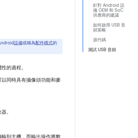
針對 Android 設
備 OEM 和 SoC
供應商的建議
如何啟用 USB 音
頻策略
源代碼
roid
設備
或稱為
配件模式
的
測試 USB 音頻
屬性的過程。
可以同時具有攝像頭功能和麥
收器。
傳輸到主機，而輸出操作將數