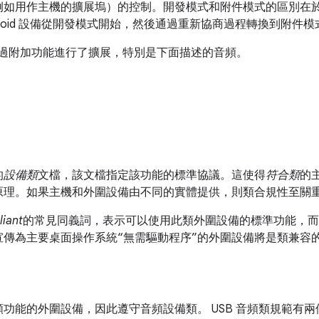
如用作主機的擴展塢）的控制。開發模式和附件模式的區別在於，
Android 設備從開發模式開始，然後通過重新協商過程轉換到附件模
.1 中通過附加功能進行了擴展，特別是下面描述的音頻。
的
設備類
文檔，該文檔指定該功能的標準協議。這使得
符合類
的
原理。如果主機和外圍設備由不同的實體提供，則類合規性至關
liant
的常見同義詞，表示可以使用此類外圍設備的標準功能，而
宣傳為主要桌面操作系統“無需驅動程序”的外圍設備將是類兼容
的外圍設備，因此遵守音頻設備類。 USB 音頻類規範有兩個版本：1