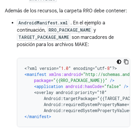
Además de los recursos, la carpeta RRO debe contener:
AndroidManifest.xml
. En el ejemplo a
continuación,
RRO_PACKAGE_NAME
y
TARGET_PACKAGE_NAME
son marcadores de
posición para los archivos MAKE:
<?
xml version
=“
1.0
”
 encoding
=“
utf
-
8
”?>
<manifest
xmlns:android
=
“http://schemas.andro
package
=
“{{RRO_PACKAGE_NAME}}”
/>
<application
android:hasCode
=
“false”
/>
    <overlay android:priority=“10”
        Android:targetPackage=“{{TARGET_PACKA
        Android:requiredSystemPropertyName=“r
        Android:requiredSystemPropertyValue=“
</manifest>