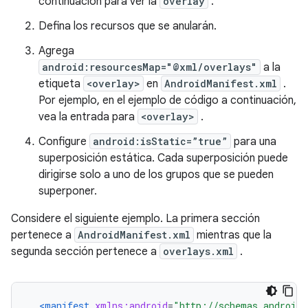
continuación para ver la
overlay
.
Defina los recursos que se anularán.
Agrega
android:resourcesMap="@xml/overlays"
a la
etiqueta
<overlay>
en
AndroidManifest.xml
.
Por ejemplo, en el ejemplo de código a continuación,
vea la entrada para
<overlay>
.
Configure
android:isStatic=”true”
para una
superposición estática. Cada superposición puede
dirigirse solo a uno de los grupos que se pueden
superponer.
Considere el siguiente ejemplo. La primera sección
pertenece a
AndroidManifest.xml
mientras que la
segunda sección pertenece a
overlays.xml
.
<manifest
xmlns:android
=
"http://schemas.android.