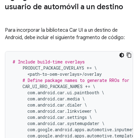
usuario de automóvil a un destino
Para incorporar la biblioteca Car UI a un destino de
Android, debe incluir el siguiente fragmento de código:
# Include build-time overlays
    PRODUCT_PACKAGE_OVERLAYS 
+=
\
<
path
-
to
-
oem
-
overlays
>/
overlay
# Define package names to generate RROs for
    CAR_UI_RRO_PACKAGE_NAMES 
+=
\
      com
.
android
.
car
.
ui
.
paintbooth 
\
      com
.
android
.
car
.
media 
\
      com
.
android
.
car
.
dialer 
\
      com
.
android
.
car
.
linkviewer 
\
      com
.
android
.
car
.
settings 
\
      com
.
android
.
car
.
systemupdater 
\
      com
.
google
.
android
.
apps
.
automotive
.
inputmeth
      com
.
google
.
android
.
apps
.
automotive
.
templates