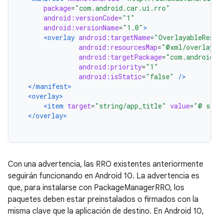
package
=
"com.android.car.ui.rro"
android:versionCode
=
"1"
android:versionName
=
"1.0"
>
<overlay
android:targetName
=
"OverlayableReso
android:resourcesMap
=
"@xml/overlays
android:targetPackage
=
"com.android.
android:priority
=
"1"
android:isStatic
=
"false"
/>
</manifest>
<overlay>
<item
target
=
"string/app_title"
value
=
"@ str
</overlay>
Con una advertencia, las RRO existentes anteriormente
seguirán funcionando en Android 10. La advertencia es
que, para instalarse con PackageManagerRRO, los
paquetes deben estar preinstalados o firmados con la
misma clave que la aplicación de destino. En Android 10,