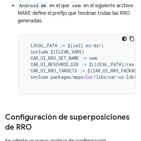
Android.mk
en el que
oem
en el siguiente archivo
MAKE define el prefijo que tendrían todas las RRO
generadas.
  LOCAL_PATH 
:=
 $
(
call 
my
-
dir
)
  include $
(
CLEAR_VARS
)
  CAR_UI_RRO_SET_NAME 
:=
 oem
  CAR_UI_RESOURCE_DIR 
:=
 $
(
LOCAL_PATH
)/
res
  CAR_UI_RRO_TARGETS 
:=
 $
(
CAR_UI_RRO_PACKAGE
  include packages
/
apps
/
Car
/
libs
/
car
-
ui
-
lib
/
g
Configuración de superposiciones
de RRO