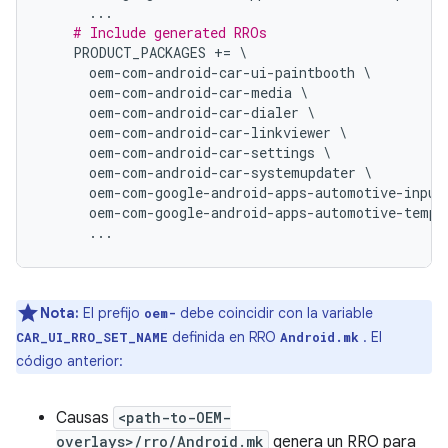
...
# Include generated RROs
    PRODUCT_PACKAGES 
+=
\
      oem
-
com
-
android
-
car
-
ui
-
paintbooth 
\
      oem
-
com
-
android
-
car
-
media 
\
      oem
-
com
-
android
-
car
-
dialer 
\
      oem
-
com
-
android
-
car
-
linkviewer 
\
      oem
-
com
-
android
-
car
-
settings 
\
      oem
-
com
-
android
-
car
-
systemupdater 
\
      oem
-
com
-
google
-
android
-
apps
-
automotive
-
input
      oem
-
com
-
google
-
android
-
apps
-
automotive
-
templ
...
Nota:
El prefijo
debe coincidir con la variable
oem-
definida en RRO
. El
CAR_UI_RRO_SET_NAME
Android.mk
código anterior:
Causas
<path-to-OEM-
overlays>/rro/Android.mk
genera un RRO para