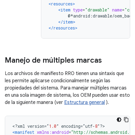
<resources>
<item
type
=
"drawable"
name
=
"car
        @*android:drawable/oem_back
</item>
</resources>
Manejo de múltiples marcas
Los archivos de manifiesto RRO tienen una sintaxis que
les permite aplicarse condicionalmente según las
propiedades del sistema. Para manejar múltiples marcas
en una sola imagen de sistema, los OEM pueden usar esto
de la siguiente manera (ver
Estructura general
).
<?
xml version
=“
1.0
”
 encoding
=“
utf
-
8
”?>
<manifest
xmlns:android
=
“http://schemas.android.co