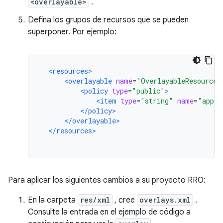
<overlayable>
.
Defina los grupos de recursos que se pueden
superponer. Por ejemplo:
<resources>
<overlayable
name
=
"OverlayableResources
<policy
type
=
"public"
>
<item
type
=
"string"
name
=
"app_t
</policy>
</overlayable>
</resources>
Para aplicar los siguientes cambios a su proyecto RRO:
En la carpeta
res/xml
, cree
overlays.xml
.
Consulte la entrada en el ejemplo de código a