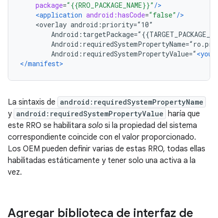
package
=
“{{RRO_PACKAGE_NAME}}”
/>
<application
android:hasCode
=
“false”
/>
    <overlay android:priority=“10”
        Android:targetPackage=“{{TARGET_PACKAGE_NA
        Android:requiredSystemPropertyName=“ro.pro
        Android:requiredSystemPropertyValue=“
<your
</manifest>
La sintaxis de
android:requiredSystemPropertyName
y
android:requiredSystemPropertyValue
haría que
este RRO se habilitara
solo
si la propiedad del sistema
correspondiente coincide con el valor proporcionado.
Los OEM pueden definir varias de estas RRO, todas ellas
habilitadas estáticamente y tener solo una activa a la
vez.
Agregar biblioteca de interfaz de