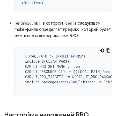
</manifest>
Android.mk
, в котором
oem
в следующем
make-файле определяет префикс, который будет
иметь все сгенерированные RRO.
  LOCAL_PATH 
:=
 $
(
call 
my
-
dir
)
  include $
(
CLEAR_VARS
)
  CAR_UI_RRO_SET_NAME 
:=
 oem
  CAR_UI_RESOURCE_DIR 
:=
 $
(
LOCAL_PATH
)/
res
  CAR_UI_RRO_TARGETS 
:=
 $
(
CAR_UI_RRO_PACKAGE
  include packages
/
apps
/
Car
/
libs
/
car
-
ui
-
lib
/
g
Настройка наложений RRO