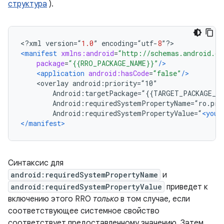
структура
).
<?
xml version
=“
1.0
”
 encoding
=“
utf
-
8
”?>
<manifest
xmlns:android
=
“http://schemas.android.co
package
=
“{{RRO_PACKAGE_NAME}}”
/>
<application
android:hasCode
=
“false”
/>
    <overlay android:priority=“10”
        Android:targetPackage=“{{TARGET_PACKAGE_NA
        Android:requiredSystemPropertyName=“ro.pro
        Android:requiredSystemPropertyValue=“
<your
</manifest>
Синтаксис для
android:requiredSystemPropertyName
и
android:requiredSystemPropertyValue
приведет к
включению этого RRO
только
в том случае, если
соответствующее системное свойство
соответствует предоставленному значению. Затем