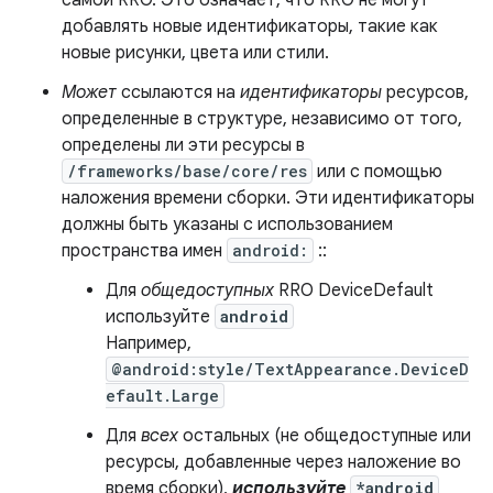
самой RRO. Это означает, что RRO не могут
добавлять новые идентификаторы, такие как
новые рисунки, цвета или стили.
Может
ссылаются на
идентификаторы
ресурсов,
определенные в структуре, независимо от того,
определены ли эти ресурсы в
/frameworks/base/core/res
или с помощью
наложения времени сборки. Эти идентификаторы
должны быть указаны с использованием
пространства имен
android:
::
Для
общедоступных
RRO DeviceDefault
используйте
android
Например,
@android:style/TextAppearance.DeviceD
efault.Large
Для
всех
остальных
(не общедоступные или
ресурсы, добавленные через наложение во
время сборки),
используйте
*android