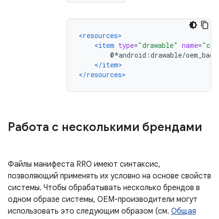
<resources>
<item
type
=
"drawable"
name
=
"car
        @*android:drawable/oem_back
</item>
</resources>
Работа с несколькими брендами
Файлы манифеста RRO имеют синтаксис,
позволяющий применять их условно на основе свойств
системы. Чтобы обрабатывать несколько брендов в
одном образе системы, OEM-производители могут
использовать это следующим образом (см.
Общая