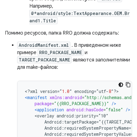
Например,
@*android/style:TextAppearance.OEM.Br
and1.Title
Помимо ресурсов, папка RRO должна содержать:
AndroidManifest.xml
. В приведенном ниже
примере
RRO_PACKAGE_NAME
и
TARGET_PACKAGE_NAME
являются заполнителями
для make-файлов:
<?
xml version
=“
1.0
”
 encoding
=“
utf
-
8
”?>
<manifest
xmlns:android
=
“http://schemas.andro
package
=
“{{RRO_PACKAGE_NAME}}”
/>
<application
android:hasCode
=
“false”
/>
    <overlay android:priority=“10”
        Android:targetPackage=“{{TARGET_PACKA
        Android:requiredSystemPropertyName=“r
        Android:requiredSystemPropertyValue=“