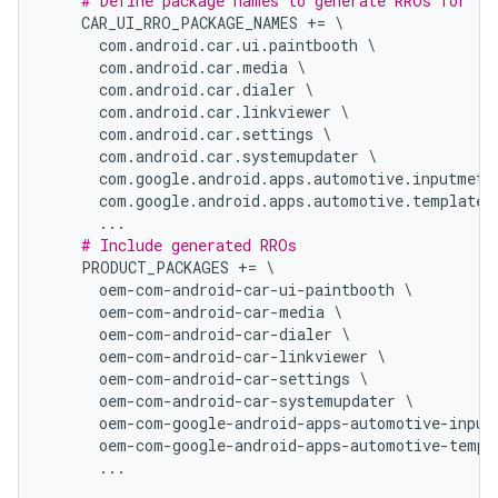
# Define package names to generate RROs for
    CAR_UI_RRO_PACKAGE_NAMES 
+=
\
      com
.
android
.
car
.
ui
.
paintbooth 
\
      com
.
android
.
car
.
media 
\
      com
.
android
.
car
.
dialer 
\
      com
.
android
.
car
.
linkviewer 
\
      com
.
android
.
car
.
settings 
\
      com
.
android
.
car
.
systemupdater 
\
      com
.
google
.
android
.
apps
.
automotive
.
inputmeth
      com
.
google
.
android
.
apps
.
automotive
.
templates
...
# Include generated RROs
    PRODUCT_PACKAGES 
+=
\
      oem
-
com
-
android
-
car
-
ui
-
paintbooth 
\
      oem
-
com
-
android
-
car
-
media 
\
      oem
-
com
-
android
-
car
-
dialer 
\
      oem
-
com
-
android
-
car
-
linkviewer 
\
      oem
-
com
-
android
-
car
-
settings 
\
      oem
-
com
-
android
-
car
-
systemupdater 
\
      oem
-
com
-
google
-
android
-
apps
-
automotive
-
input
      oem
-
com
-
google
-
android
-
apps
-
automotive
-
templ
...