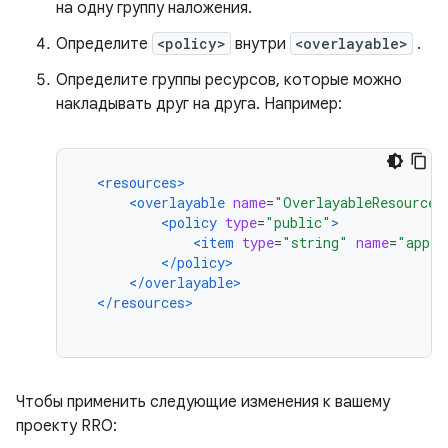
на одну группу наложения.
Определите
<policy>
внутри
<overlayable>
.
Определите группы ресурсов, которые можно
накладывать друг на друга. Например:
<resources>
<overlayable
name
=
"OverlayableResources
<policy
type
=
"public"
>
<item
type
=
"string"
name
=
"app_t
</policy>
</overlayable>
</resources>
Чтобы применить следующие изменения к вашему
проекту RRO: