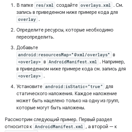
В папке
res/xml
создайте
overlays.xml
. См.
запись в приведенном ниже примере кода для
overlay
.
Определите ресурсы, которые необходимо
переопределить.
Добавьте
android:resourcesMap="@xml/overlays"
в
<overlay>
в
AndroidManifest.xml
. Например,
в приведенном ниже примере кода см. запись для
<overlay>
.
Установите
android:isStatic=”true”
для
статического наложения. Каждое наложение
может быть нацелено только на одну из групп,
которые могут быть наложены.
Рассмотрим следующий пример. Первый раздел
относится к
AndroidManifest.xml
, а второй — к