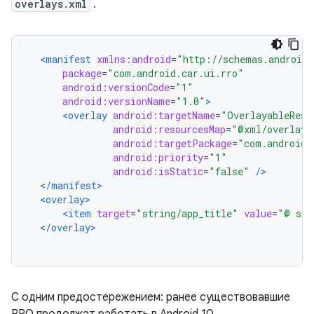
overlays.xml
.
<manifest
xmlns:android
=
"http://schemas.android.
package
=
"com.android.car.ui.rro"
android:versionCode
=
"1"
android:versionName
=
"1.0"
>
<overlay
android:targetName
=
"OverlayableReso
android:resourcesMap
=
"@xml/overlays
android:targetPackage
=
"com.android.
android:priority
=
"1"
android:isStatic
=
"false"
/>
</manifest>
<overlay>
<item
target
=
"string/app_title"
value
=
"@ str
</overlay>
С одним предостережением: ранее существовавшие