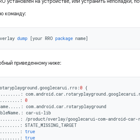
O установлен на устройстве, или устранить неполадки, по
ю команду:
verlay 
dump
[
your RRO 
package
 name
]
обный приведенному ниже:
otaryplayground
.
googlecarui
.
rro
:
0
{
.........:
 com
.
android
.
car
.
rotaryplayground
.
googlecarui
.
........:
0
Name
.....:
 com
.
android
.
car
.
rotaryplayground
ableName
.:
 car
-
ui
-
lib
.........:
/
product
/
overlay
/
googlecarui
-
com
-
android
-
car
-
........:
 STATE_MISSING_TARGET
........:
true
........:
true