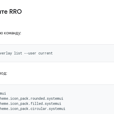
ите RRO
ю команду:
verlay list 
--
user current
вод:
mui
heme
.
icon_pack
.
rounded
.
systemui
heme
.
icon_pack
.
filled
.
systemui
heme
.
icon_pack
.
circular
.
systemui