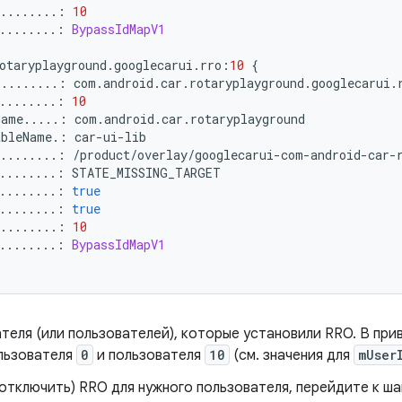
.........:
10
........:
BypassIdMapV1
otaryplayground
.
googlecarui
.
rro
:
10
{
.........:
 com
.
android
.
car
.
rotaryplayground
.
googlecarui
.
........:
10
Name
.....:
 com
.
android
.
car
.
rotaryplayground
ableName
.:
 car
-
ui
-
lib
.........:
/
product
/
overlay
/
googlecarui
-
com
-
android
-
car
-
........:
 STATE_MISSING_TARGET
........:
true
........:
true
.........:
10
........:
BypassIdMapV1
теля (или пользователей), которые установили RRO. В пр
льзователя
0
и пользователя
10
(см. значения для
mUser
отключить) RRO для нужного пользователя, перейдите к шаг