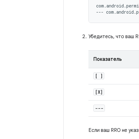
com
.
android
.
permi
---
 com
.
android
.
p
Убедитесь, что ваш 
Показатель
[ ]
[X]
---
Если ваш RRO не указ