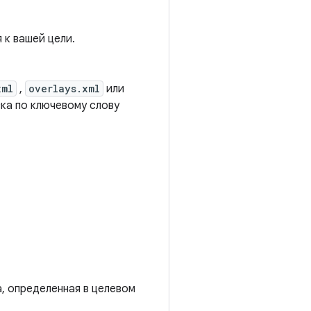
 к вашей цели.
xml
,
overlays.xml
или
ска по ключевому слову
а, определенная в целевом