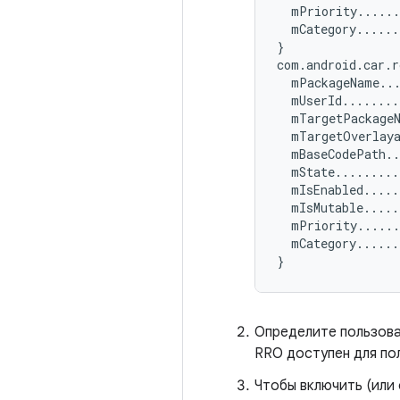
  mPriority
.....
  mCategory
......
}
com
.
android
.
car
.
r
  mPackageName
..
  mUserId
........
  mTargetPackage
  mTargetOverlay
  mBaseCodePath
.
  mState
.........
  mIsEnabled
.....
  mIsMutable
.....
  mPriority
.....
  mCategory
......
}
Определите пользова
RRO доступен для по
Чтобы включить (или 