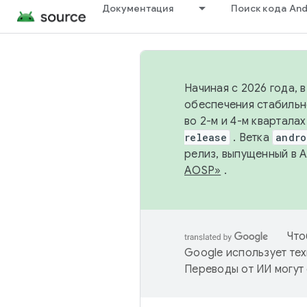
Документация
Поиск кода And
Начиная с 2026 года, 
обеспечения стабильн
во 2-м и 4-м квартала
release
. Ветка
andro
релиз, выпущенный в 
AOSP»
.
Что
Google использует тех
Переводы от ИИ могут