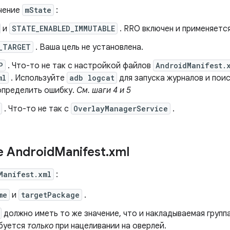
ачение
mState
:
и
STATE_ENABLED_IMMUTABLE
. RRO включен и применяется
_TARGET
. Ваша цель не установлена.
P
. Что-то не так с настройкой файлов
AndroidManifest.
ml
. Используйте
adb logcat
для запуска журналов и пои
определить ошибку.
См. шаги 4 и 5
. Что-то не так с
OverlayManagerService
.
 Android
Manifest
.
xml
Manifest.xml
:
me
и
targetPackage
.
должно иметь то же значение, что и накладываемая групп
ебуется
только
при нацеливании на оверлей.