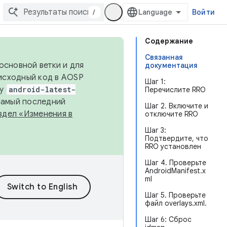
/
Войти
Содержание
Связанная
основной ветки и для
документация
исходный код в AOSP
Шаг 1:
ку
android-latest-
Перечислите RRO
 самый последний
Шаг 2. Включите и
здел «Изменения в
отключите RRO
Шаг 3:
Подтвердите, что
RRO установлен
Шаг 4. Проверьте
AndroidManifest.x
ml
Шаг 5. Проверьте
файл overlays.xml.
Шаг 6: Сброс