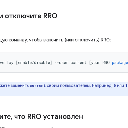
и отключите RRO
ую команду, чтобы включить (или отключить) RRO:
verlay 
[
enable
/
disable
]
--
user current 
[
your RRO 
package
жете заменить
своим пользователем. Например,
или
current
0
1
ите
,
что RRO установлен