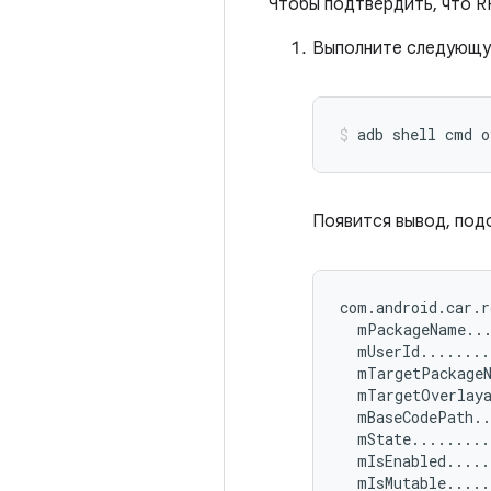
Чтобы подтвердить, что RR
Выполните следующу
adb shell cmd o
Появится вывод, под
com
.
android
.
car
.
r
  mPackageName
..
  mUserId
........
  mTargetPackage
  mTargetOverlay
  mBaseCodePath
.
  mState
.........
  mIsEnabled
.....
  mIsMutable
.....