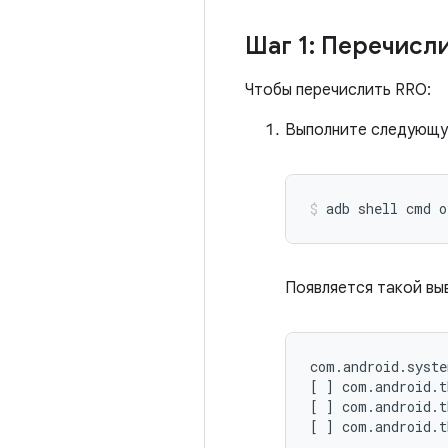
Шаг 1: Перечисл
Чтобы перечислить RRO:
Выполните следующу
adb shell cmd o
Появляется такой вы
com
.
android
.
syste
[
]
 com
.
android
.
t
[
]
 com
.
android
.
t
[
]
 com
.
android
.
t