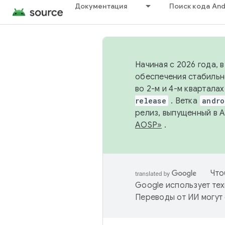
Документация
Поиск кода And
Начиная с 2026 года, 
обеспечения стабильн
во 2-м и 4-м квартала
release
. Ветка
andro
релиз, выпущенный в 
AOSP»
.
Что
Google использует тех
Переводы от ИИ могут