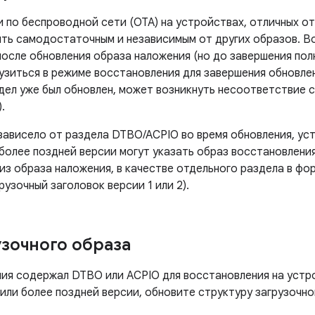
 по беспроводной сети (OTA) на устройствах, отличных от
ть самодостаточным и независимым от других образов. Во
после обновления образа наложения (но до завершения пол
узиться в режиме восстановления для завершения обновлен
дел уже был обновлен, может возникнуть несоответствие 
.
зависело от раздела DTBO/ACPIO во время обновления, ус
и более поздней версии могут указать образ восстановлени
 образа наложения, в качестве отдельного раздела в фо
рузочный заголовок версии 1 или 2).
зочного образа
ия содержал DTBO или ACPIO для восстановления на устро
9 или более поздней версии, обновите структуру загрузоч