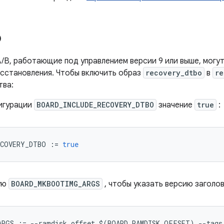
O
A/B, работающие под управлением версии 9 или выше, могут
сстановления. Чтобы включить образ
recovery_dtbo
в
re
тва:
игурации
BOARD_INCLUDE_RECOVERY_DTBO
значение
true
:
ECOVERY_DTBO 
:=
true
ую
BOARD_MKBOOTIMG_ARGS
, чтобы указать версию заголов
ARGS 
:=
--
ramdisk_offset $
(
BOARD_RAMDISK_OFFSET
)
--
tags