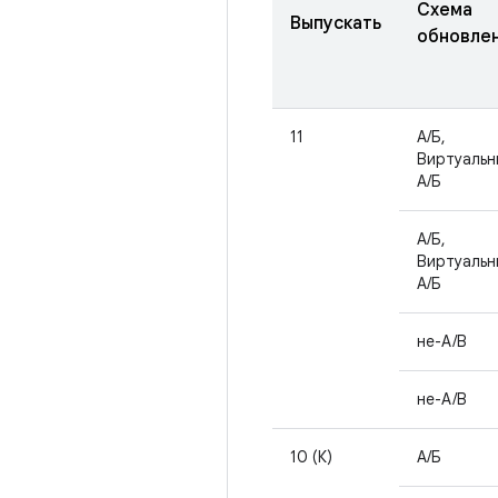
Схема
Выпускать
обновле
11
А/Б,
Виртуальн
А/Б
А/Б,
Виртуальн
А/Б
не-A/B
не-A/B
10 (К)
А/Б