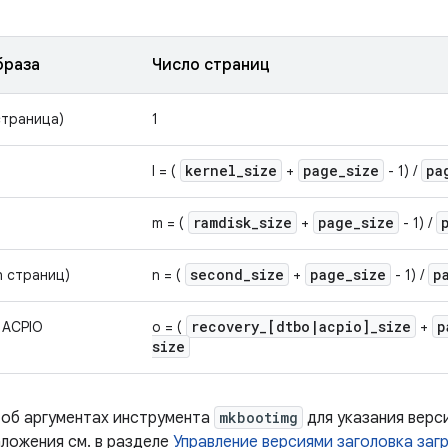
браза
Число страниц
страница)
1
kernel
_
size
page
_
size
pa
l = (
+
- 1) /
ramdisk
_
size
page
_
size
m = (
+
- 1) /
second
_
size
page
_
size
p
n страниц)
n = (
+
- 1) /
recovery
_
[dtbo
|
acpio]
_
size
p
 ACPIO
o = (
+
size
 об аргументах инструмента
mkbootimg
для указания верс
аложения см. в разделе
Управление версиями заголовка заг