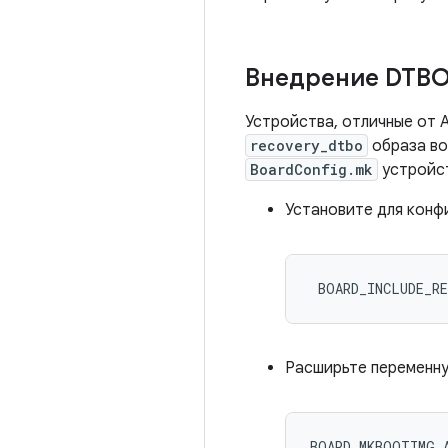
Внедрение DTB
Устройства, отличные от 
recovery_dtbo
образа во
BoardConfig.mk
устройс
Установите для конф
 BOARD_INCLUDE_R
Расширьте переменн
BOARD_MKBOOTIMG_