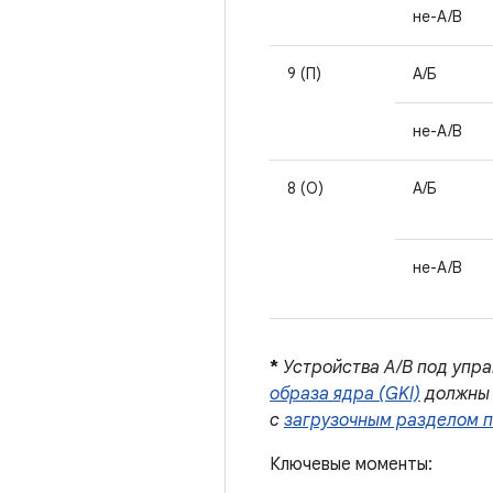
не-A/B
9 (П)
А/Б
не-A/B
8 (О)
А/Б
не-A/B
*
Устройства A/B под упра
образа ядра (GKI)
должны 
с
загрузочным разделом 
Ключевые моменты: