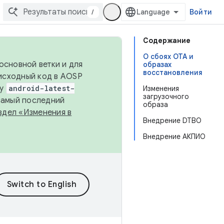
/
Войти
Содержание
О сбоях OTA и
основной ветки и для
образах
восстановления
исходный код в AOSP
ку
android-latest-
Изменения
загрузочного
 самый последний
образа
здел «Изменения в
Внедрение DTBO
Внедрение АКПИО