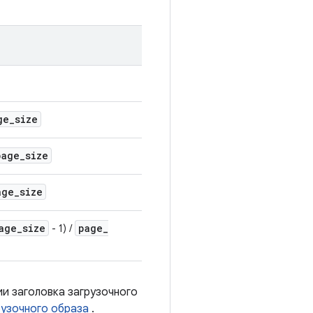
ge
_
size
page
_
size
age
_
size
age
_
size
page
_
- 1) /
ии заголовка загрузочного
рузочного образа
.