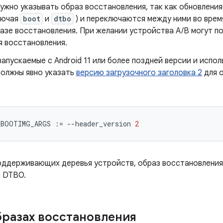
ужно указывать образ восстановления, так как обновления
лючая
boot
и
dtbo
) и переключаются между ними во врем
азе восстановления. При желании устройства A/B могут п
я восстановления.
запускаемые с Android 11 или более поздней версии и исп
должны явно указать
версию загрузочного заголовка 2
для 
KBOOTIMG_ARGS 
:=
--
header_version 
2
поддерживающих деревья устройств, образ восстановлени
а DTBO.
бразах восстановления