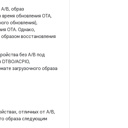
 A/B, образ
 время обновления OTA,
ного обновления),
ия OTA. Однако,
с образом восстановления
тройства без A/B под
я DTBO/ACPIO,
рмате загрузочного образа
йствах, отличных от A/B,
ного образа следующим