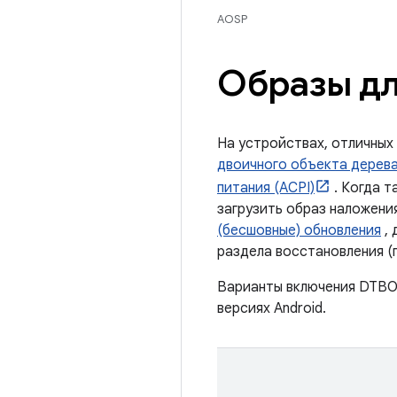
AOSP
Образы дл
На устройствах, отличных
двоичного объекта дерева
питания (ACPI)
. Когда т
загрузить образ наложен
(бесшовные) обновления
, 
раздела восстановления (
Варианты включения DTBO/
версиях Android.