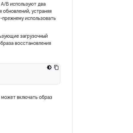
 A/B используют два
я обновлений, устраняя
о-прежнему использовать
ользующие загрузочный
образа восстановления
я может включать образ