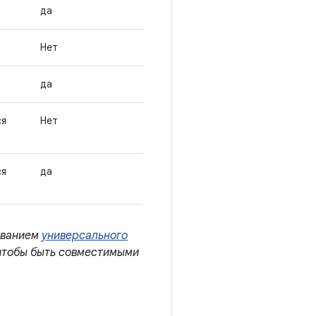
да
Нет
да
ся
Нет
ся
да
зованием
универсального
чтобы быть совместимыми