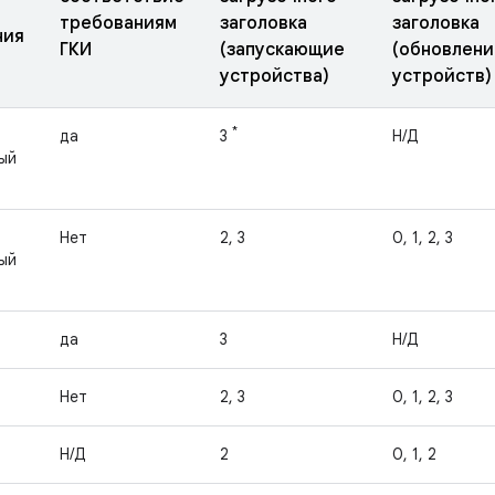
требованиям
заголовка
заголовка
ния
ГКИ
(запускающие
(обновлени
устройства)
устройств)
*
да
3
Н/Д
ый
Нет
2, 3
0, 1, 2, 3
ый
да
3
Н/Д
Нет
2, 3
0, 1, 2, 3
Н/Д
2
0, 1, 2