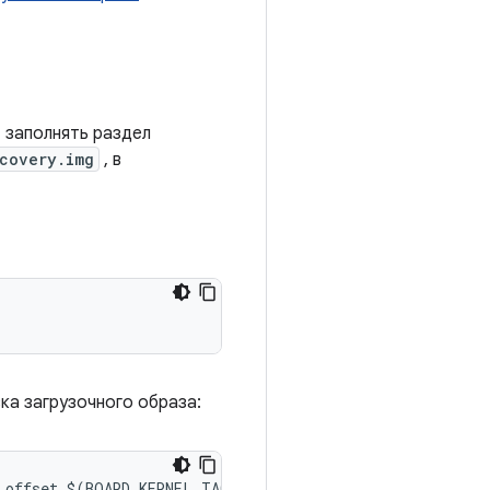
 заполнять раздел
covery.img
, в
ка загрузочного образа:
_offset $
(
BOARD_KERNEL_TAGS_OFFSET
)
--
header_version $
(