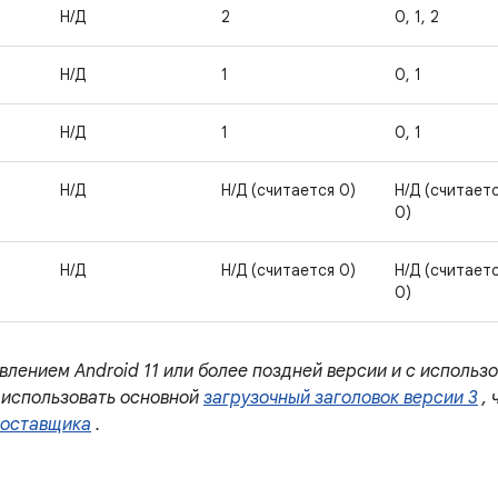
Н/Д
2
0, 1, 2
Н/Д
1
0, 1
Н/Д
1
0, 1
Н/Д
Н/Д (считается 0)
Н/Д (считает
0)
Н/Д
Н/Д (считается 0)
Н/Д (считает
0)
влением Android 11 или более поздней версии и с исполь
использовать основной
загрузочный заголовок версии 3
, 
поставщика
.