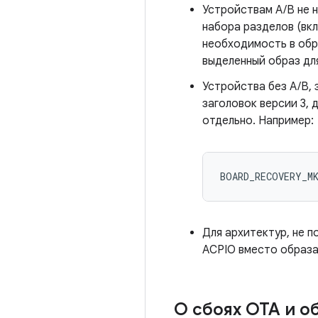
Устройствам A/B не н
набора разделов (вк
необходимость в обр
выделенный образ дл
Устройства без A/B, 
заголовок версии 3, 
отдельно. Например:
BOARD_RECOVERY_M
Для архитектур, не 
ACPIO вместо образ
О сбоях OTA и о