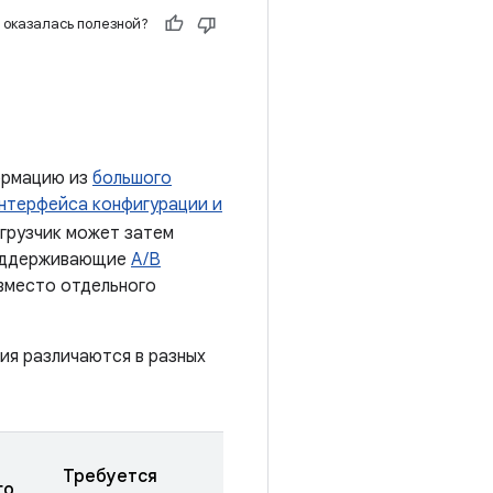
 оказалась полезной?
формацию из
большого
нтерфейса конфигурации и
агрузчик может затем
 поддерживающие
A/B
 вместо отдельного
ия различаются в разных
Требуется
го