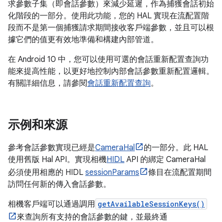
求參數子集（即會話參數）來減少延遲，作為捕獲會話初始
化階段的一部分。使用此功能，您的 HAL 實現在流配置階
段而不是第一個捕獲請求期間接收客戶端參數，並且可以根
據它們的值更有效地準備和構建內部管道。
在 Android 10 中，您可以使用可選的會話重新配置查詢功
能來提高性能，以更好地控制內部會話參數重新配置邏輯。
有關詳細信息，請參閱
會話重新配置查詢
。
示例和來源
參考會話參數實現已經是
CameraHal
的一部分。此 HAL
使用舊版 Hal API。實現相機
HIDL
API 的綁定 CameraHal
必須使用相應的 HIDL
sessionParams
條目在流配置期間
訪問任何新的傳入會話參數。
相機客戶端可以通過調用
getAvailableSessionKeys()
來查詢所有支持的會話參數的鍵，並最終通