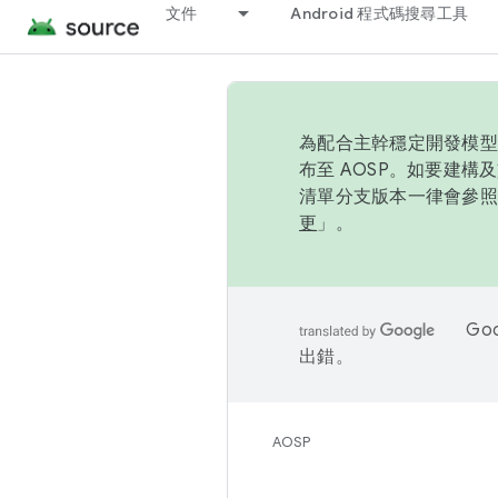
文件
Android 程式碼搜尋工具
為配合主幹穩定開發模型，
布至 AOSP。如要建構及
清單分支版本一律會參照推
更
」。
Go
出錯。
AOSP