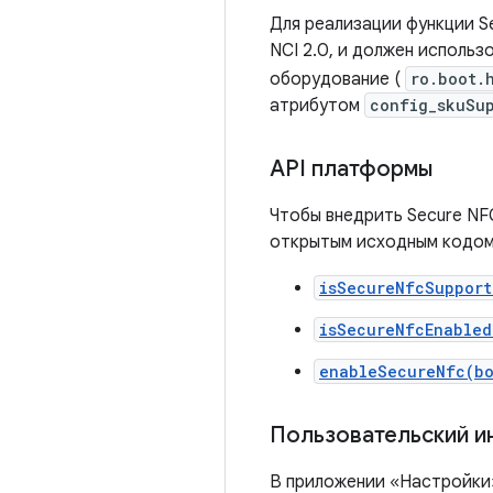
Для реализации функции 
NCI 2.0, и должен использ
оборудование (
ro.boot.
атрибутом
config_skuSu
API платформы
Чтобы внедрить Secure NF
открытым исходным кодом
isSecureNfcSupport
isSecureNfcEnabled
enableSecureNfc(b
Пользовательский и
В приложении «Настройки»