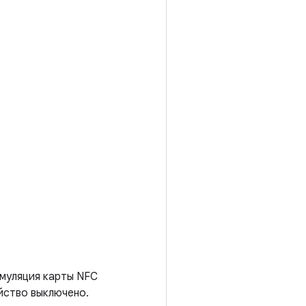
эмуляция карты NFC
йство выключено.