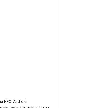
я NFC, Android
локировки, как показано на