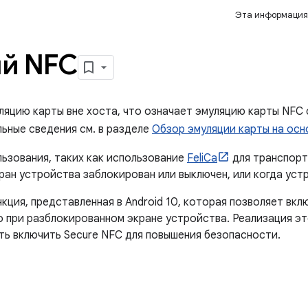
Эта информация
ый NFC
ляцию карты вне хоста, что означает эмуляцию карты NFC
ьные сведения см. в разделе
Обзор эмуляции карты на осн
льзования, таких как использование
FeliCa
для транспорт
кран устройства заблокирован или выключен, или когда уст
кция, представленная в Android 10, которая позволяет вк
о при разблокированном экране устройства. Реализация э
ь включить Secure NFC для повышения безопасности.