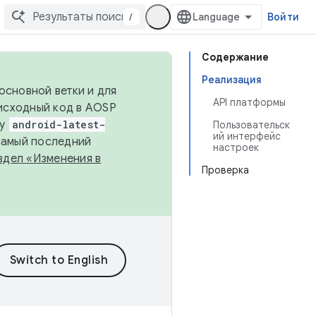
/
Войти
Содержание
Реализация
основной ветки и для
API платформы
исходный код в AOSP
ку
android-latest-
Пользовательск
ий интерфейс
 самый последний
настроек
здел «Изменения в
Проверка