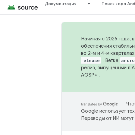
Документация
Поиск кода And
Начиная с 2026 года, 
обеспечения стабильн
во 2-м и 4-м квартала
release
. Ветка
andro
релиз, выпущенный в 
AOSP»
.
Что
Google использует тех
Переводы от ИИ могут