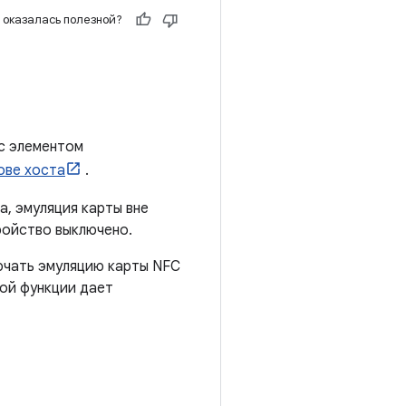
 оказалась полезной?
 с элементом
ове хоста
.
а, эмуляция карты вне
ройство выключено.
лючать эмуляцию карты NFC
той функции дает