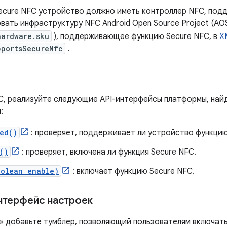
Secure NFC устройство должно иметь контроллер NFC, по
овать инфраструктуру NFC Android Open Source Project (AO
hardware.sku
), поддерживающее функцию Secure NFC, в
X
pportsSecureNfc
.
C, реализуйте следующие API-интерфейсы платформы, найд
:
ed()
: проверяет, поддерживает ли устройство функцию
()
: проверяет, включена ли функция Secure NFC.
oolean enable)
: включает функцию Secure NFC.
нтерфейс настроек
 добавьте тумблер, позволяющий пользователям включать