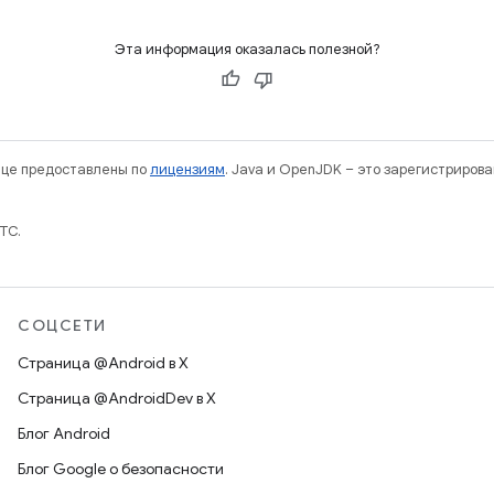
Эта информация оказалась полезной?
нице предоставлены по
лицензиям
. Java и OpenJDK – это зарегистриров
TC.
СОЦСЕТИ
Страница @Android в X
Страница @AndroidDev в X
Блог Android
Блог Google о безопасности