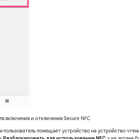
я включения и отключения Secure NFC
 и пользователь помещает устройство на устройство чтени
 «
Разблокировать для использования NFC
» на экране б