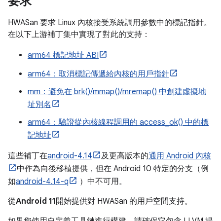
要求
HWASan 要求 Linux 內核接受系統調用參數中的標記指針。
在以下上游補丁集中實現了對此的支持：
arm64 標記地址 ABI
arm64：取消標記傳遞給內核的用戶指針
mm：避免在 brk()/mmap()/mremap() 中創建虛擬地
址別名
arm64：驗證從內核線程調用的 access_ok() 中的標
記地址
這些補丁在
android-4.14
及更高版本的
通用 Android 內核
中作為向後移植提供，但在 Android 10 特定的分支（例
如
android-4.14-q
）中不可用。
從
Android 11
開始提供對 HWASan 的用戶空間支持。