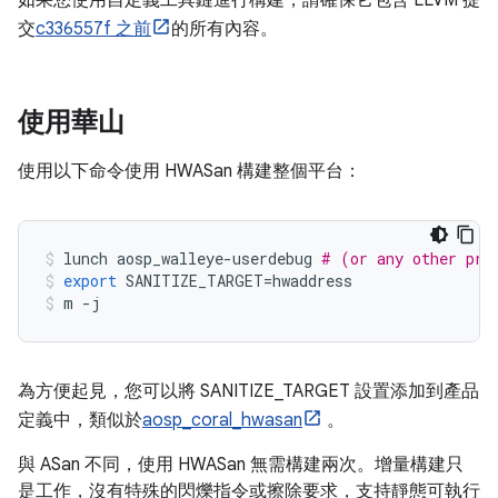
如果您使用自定義工具鏈進行構建，請確保它包含 LLVM 提
交
c336557f 之前
的所有內容。
使用華山
使用以下命令使用 HWASan 構建整個平台：
lunch aosp_walleye
-
userdebug 
# (or any other pro
export
 SANITIZE_TARGET
=
hwaddress
m 
-
j
為方便起見，您可以將 SANITIZE_TARGET 設置添加到產品
定義中，類似於
aosp_coral_hwasan
。
與 ASan 不同，使用 HWASan 無需構建兩次。增量構建只
是工作，沒有特殊的閃爍指令或擦除要求，支持靜態可執行