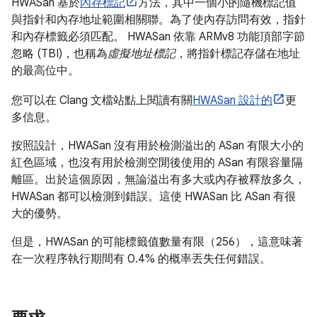
HWASan 基於
內存標記
方法，其中一個小的隨機標記值
與指針和內存地址範圍相關聯。為了使內存訪問有效，指針
和內存標籤必須匹配。 HWASan 依靠 ARMv8 功能頂部字節
忽略 (TBI)，也稱為
虛擬地址標記
，將指針標記存儲在地址
的最高位中。
您可以在 Clang 文檔站點上閱讀有關
HWASan 設計的
更
多信息。
按照設計，HWASan 沒有用於檢測溢出的 ASan 有限大小的
紅色區域，也沒有用於檢測空閒後使用的 ASan 有限容量隔
離區。出於這個原因，無論溢出有多大或內存被釋放多久，
HWASan 都可以檢測到錯誤。這使 HWASan 比 ASan 有很
大的優勢。
但是，HWASan 的可能標籤值數量有限（256），這意味著
在一次程序執行期間有 0.4% 的概率丟失任何錯誤。