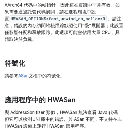
AArch64 代碼中的幀指針，因此這在實踐中非常有效。如
果需要通過託管代碼展開，請在進程環境中設
置
HWASAN_OPTIONS=fast_unwind_on_malloc=0
。請注
意，錯誤的內存訪問堆棧跟踪默認使用“慢”展開器；此設置
僅影響分配和釋放跟踪。此選項可能會佔用大量 CPU，具
體取決於負載。
符號化
請參閱
ASan
文檔中的符號化。
應用程序中的 HWASan
與 AddressSanitizer 類似，HWASan 無法查看 Java 代碼，
但它可以檢測 JNI 庫中的錯誤。與 ASan 不同，
不
支持在非
HWASan 設備上運行 HWASan 應用程序。