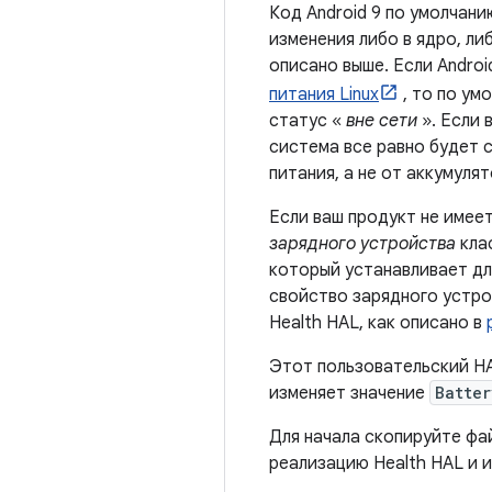
Код Android 9 по умолчан
изменения либо в ядро, ли
описано выше. Если Andro
питания Linux
, то по ум
статус «
вне сети
». Если 
система все равно будет 
питания, а не от аккумулят
Если ваш продукт не имеет
зарядного устройства
клас
который устанавливает д
свойство зарядного устро
Health HAL, как описано в
Этот пользовательский HA
изменяет значение
Batter
Для начала скопируйте ф
реализацию Health HAL и 