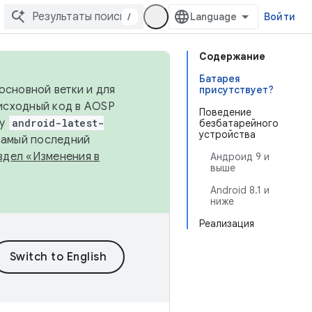
/
Войти
Содержание
Батарея
основной ветки и для
присутствует?
исходный код в AOSP
Поведение
ку
android-latest-
безбатарейного
устройства
 самый последний
здел «Изменения в
Андроид 9 и
выше
Android 8.1 и
ниже
Реализация