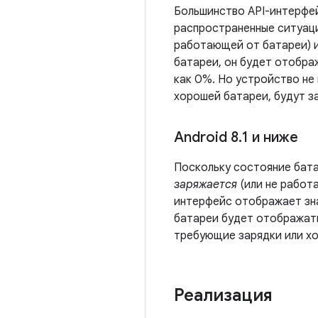
Большинство API-интерфе
распространенные ситуаци
работающей от батареи) и
батареи, он будет отобра
как 0%. Но устройство не 
хорошей батареи, будут з
Android 8
.
1 и ниже
Поскольку состояние бата
заряжается
(или не работа
интерфейс отображает зна
батареи будет отображать
требующие зарядки или хо
Реализация