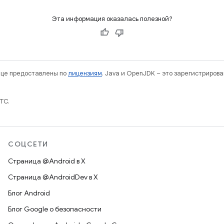
Эта информация оказалась полезной?
нице предоставлены по
лицензиям
. Java и OpenJDK – это зарегистриров
TC.
СОЦСЕТИ
Страница @Android в X
Страница @AndroidDev в X
Блог Android
Блог Google о безопасности