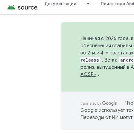
Документация
Поиск кода And
Начиная с 2026 года, 
обеспечения стабильн
во 2-м и 4-м квартала
release
. Ветка
andro
релиз, выпущенный в 
AOSP»
.
Что
Google использует тех
Переводы от ИИ могут