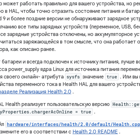
ию может работать правильно для вашего устройства, но р
бо в HAL, чтобы точно отразить состояние питания и батар
id 9 и более поздние версии не обнаруживают зарядное ус
олчанию все типы зарядных устройств (переменное, USB, б
все зарядные устройства отключены, но аккумуляторное у
считаться заряжающейся в том смысле, что она работает 
ора, как описано ранее.
 батареи и всегда подключен к источнику питания, лучше 
са power_supply ядра Linux для источника питания перемен
ля своего
онлайн-
атрибута
sysfs
значение
true
. Или вы
йства переменного тока в Health HAL для вашего устройст
разделе Реализация Health 2.0
.
L Health реализует пользовательскую версию
Health::ge
yProperties.chargerAcOnline = true
.
айл
hardware/interfaces/health/2.0/default/Health.cp
измените его в соответствии с
Health 2.0 README
.