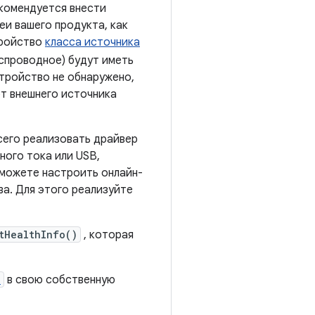
екомендуется внести
еи вашего продукта, как
тройство
класса источника
еспроводное) будут иметь
стройство не обнаружено,
от внешнего источника
всего реализовать драйвер
ного тока или USB,
 можете настроить онлайн-
ва. Для этого реализуйте
tHealthInfo()
, которая
p
в свою собственную