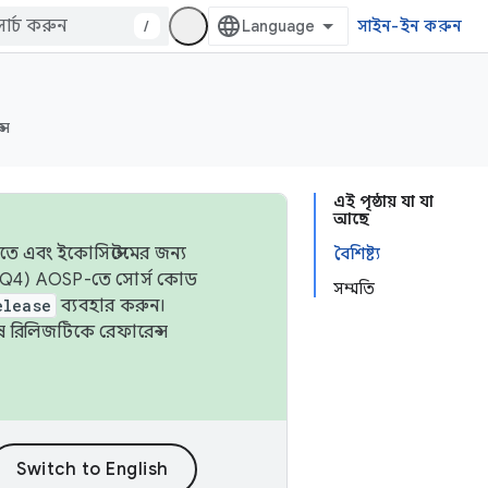
/
সাইন-ইন করুন
্স
এই পৃষ্ঠায় যা যা
আছে
তে এবং ইকোসিস্টেমের জন্য
বৈশিষ্ট্য
 এবং Q4) AOSP-তে সোর্স কোড
সম্মতি
elease
ব্যবহার করুন।
শেষ রিলিজটিকে রেফারেন্স