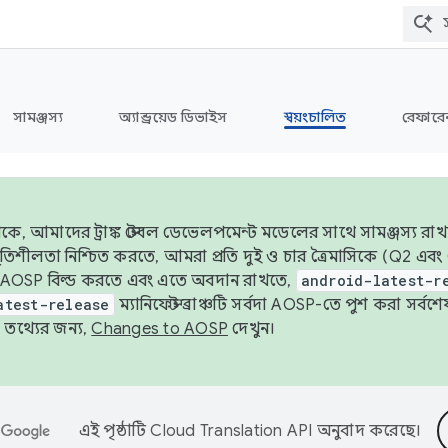
সামঞ্জস্য
অ্যান্ড্রয়েড ডিভাইস
স্বয়ংচালিত
রেফারেন
ে, আমাদের ট্রাঙ্ক স্টেবল ডেভেলপমেন্ট মডেলের সাথে সামঞ্জস্য রাখ
র স্থিতিশীলতা নিশ্চিত করতে, আমরা প্রতি দুই ও চার ত্রৈমাসিকে (Q2
 AOSP বিল্ড করতে এবং এতে অবদান রাখতে,
android-latest-r
atest-release
ম্যানিফেস্ট ব্রাঞ্চটি সর্বদা AOSP-তে পুশ করা সর্ব
তথ্যের জন্য,
Changes to AOSP
দেখুন।
এই পৃষ্ঠাটি
Cloud Translation API
অনুবাদ করেছে।