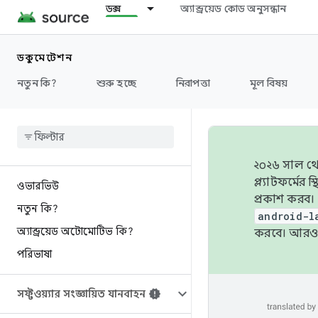
ডক্স
অ্যান্ড্রয়েড কোড অনুসন্ধান
ডকুমেন্টেশন
নতুন কি?
শুরু হচ্ছে
নিরাপত্তা
মূল বিষয়
২০২৬ সাল থেক
প্ল্যাটফর্মে
ওভারভিউ
প্রকাশ করব।
নতুন কি?
android-l
অ্যান্ড্রয়েড অটোমোটিভ কি?
করবে। আরও 
পরিভাষা
সফ্টওয়্যার সংজ্ঞায়িত যানবাহন