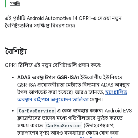
সম্মতি
এই পৃষ্ঠাটি Android Automotive 14 QPR1-এ দেওয়া নতুন
বৈশিষ্ট্যগুলির সংক্ষিপ্ত বিবরণ দেয়৷
বৈশিষ্ট্য
QPR1 রিলিজ এই নতুন বৈশিষ্ট্যগুলি প্রদান করে:
ADAS অবস্থান টগল GSR-ISA৷
ইউরোপীয় ইউনিয়নে
GSR-ISA প্রয়োজনীয়তা মেটাতে বিদ্যমান ADAS অবস্থান
টগল আপডেট করা হয়েছে। আরও জানতে,
স্বয়ংচালিত
অবস্থান বাইপাস অনুমোদন তালিকা
দেখুন।
CarEvsService
এ কেস ব্যবহার করুন।
Android EVS
ক্লায়েন্টদের তাদের মধ্যে গতিশীলভাবে স্যুইচ করতে
সক্ষম করতে
CarEvsService
(উদাহরণস্বরূপ,
চারপাশের দৃশ্য) আরও ব্যবহারের ক্ষেত্রে যোগ করা