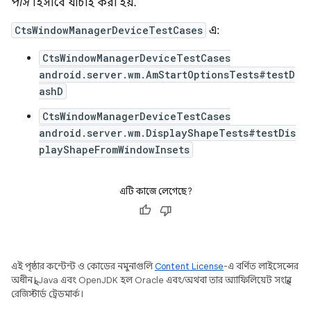
পাস
হিসাবে যাচাই করা হয়.
CtsWindowManagerDeviceTestCases
এ:
CtsWindowManagerDeviceTestCases
android.server.wm.AmStartOptionsTests#testD
ashD
CtsWindowManagerDeviceTestCases
android.server.wm.DisplayShapeTests#testDis
playShapeFromWindowInsets
এটি কাজে লেগেছে?
এই পৃষ্ঠার কন্টেন্ট ও কোডের নমুনাগুলি
Content License
-এ বর্ণিত লাইসেন্সের
অধীনস্থ। Java এবং OpenJDK হল Oracle এবং/অথবা তার অ্যাফিলিয়েট সংস্থার
রেজিস্টার্ড ট্রেডমার্ক।