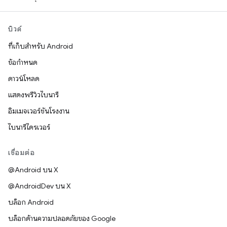
บิวด์
ที่เก็บสำหรับ Android
ข้อกำหนด
ดาวน์โหลด
แสดงพรีวิวไบนารี
อิมเมจเวอร์ชันโรงงาน
ไบนารีไดรเวอร์
เชื่อมต่อ
@Android บน X
@AndroidDev บน X
บล็อก Android
บล็อกด้านความปลอดภัยของ Google