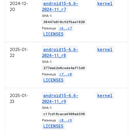
android15-6
.
6-
kernel
2024-12-
2024-11
_
r7
20
SHA-1:
38447e018c92f6ae1820
r6
.
.
r7
Разница:
LICENSES
android15-6
.
6-
kernel
2025-01-
2024-11
_
r8
22
SHA-1:
277da62e8cede4af15d0
r7
.
.
r8
Разница:
LICENSES
android15-6
.
6-
kernel
2025-01-
2024-11
_
r9
23
SHA-1:
c17cd18caca6908a6598
r8
.
.
r9
Разница:
LICENSES