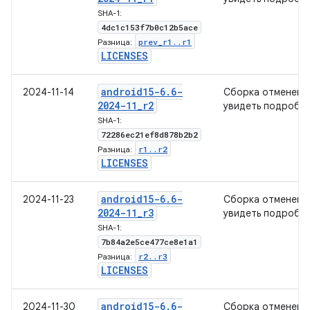
SHA-1:
4dc1c153f7b0c12b5ace
prev
_
r1
.
.
r1
Разница:
LICENSES
android15-6
.
6-
2024-11-14
Сборка отменена
2024-11
_
r2
увидеть подробно
SHA-1:
72286ec21ef8d878b2b2
r1
.
.
r2
Разница:
LICENSES
android15-6
.
6-
2024-11-23
Сборка отменена
2024-11
_
r3
увидеть подробно
SHA-1:
7b84a2e5ce477ce8e1a1
r2
.
.
r3
Разница:
LICENSES
android15-6
.
6-
2024-11-30
Сборка отменена