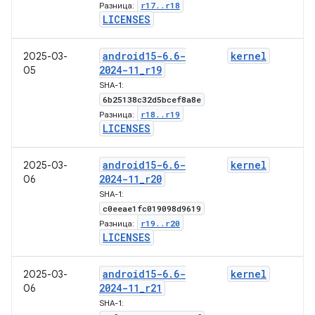
r17
.
.
r18
Разница:
LICENSES
android15-6
.
6-
kernel
2025-03-
2024-11
_
r19
05
SHA-1:
6b25138c32d5bcef8a8e
r18
.
.
r19
Разница:
LICENSES
android15-6
.
6-
kernel
2025-03-
2024-11
_
r20
06
SHA-1:
c0eeae1fc019098d9619
r19
.
.
r20
Разница:
LICENSES
android15-6
.
6-
kernel
2025-03-
2024-11
_
r21
06
SHA-1: