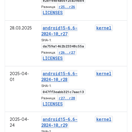
e28f4484a66f2ca39b84
r25
.
.
r26
Разница:
LICENSES
android15-6
.
6-
kernel
28.03.2025
2024-10
_
r27
SHA-1:
da759a1462b23348c55a
r26
.
.
r27
Разница:
LICENSES
android15-6
.
6-
kernel
2025-04-
2024-10
_
r28
01
SHA-1:
047ff3eabb321c7aac13
r27
.
.
r28
Разница:
LICENSES
android15-6
.
6-
kernel
2025-04-
2024-10
_
r29
24
SHA-1: