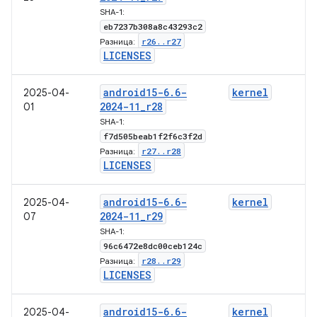
SHA-1:
eb7237b308a8c43293c2
r26
.
.
r27
Разница:
LICENSES
android15-6
.
6-
kernel
2025-04-
2024-11
_
r28
01
SHA-1:
f7d505beab1f2f6c3f2d
r27
.
.
r28
Разница:
LICENSES
android15-6
.
6-
kernel
2025-04-
2024-11
_
r29
07
SHA-1:
96c6472e8dc00ceb124c
r28
.
.
r29
Разница:
LICENSES
android15-6
.
6-
kernel
2025-04-