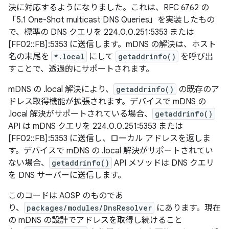
決に対応するようになりました。これは、RFC 6762 の
「5.1 One-Shot multicast DNS Queries」を実装したもの
で、標準の DNS クエリを 224.0.0.251:5353 または
[FF02::FB]:5353 に送信します。mDNS の解決は、ホスト
名の末尾を
*.local
にして
getaddrinfo()
を呼び出
すことで、透過的にサポートされます。
mDNS の .local 解決により、
getaddrinfo()
の既存のア
ドレス取得機能が拡張されます。デバイスで mDNS の
.local 解決がサポートされている場合、
getaddrinfo()
API は mDNS クエリを 224.0.0.251:5353 または
[FF02::FB]:5353 に送信し、ローカル アドレスを返しま
す。デバイスで mDNS の .local 解決がサポートされてい
ない場合、
getaddrinfo()
API メソッドは DNS クエリ
を DNS サーバーに送信します。
このコードは AOSP のものであ
り、
packages/modules/DnsResolver
にあります。現在
の mDNS の設計でアドレスを取得し続けること