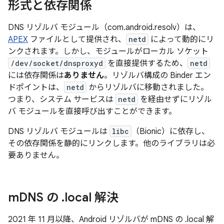
形式と依存関係
DNS リゾルバ モジュール（com.android.resolv）は、
APEX
ファイルとして提供され、
netd
によって動的にリ
ンクされます。しかし、モジュールがローカル ソケット
/dev/socket/dnsproxyd
を直接提供するため、
netd
には依存関係は
ありません
。リゾルバ構成の Binder エン
ドポイントは、
netd
からリゾルバに移動されました。
つまり、システム サービスは
netd
を経由せずにリゾル
バ モジュールを直接呼び出すことができます。
DNS リゾルバ モジュールは
libc
（Bionic）に依存し、
その依存関係を静的にリンクします。他のライブラリは必
要ありません。
m
DNS の
.
local 解決
2021 年 11 月以降、Android リゾルバが mDNS の .local 解