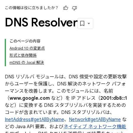
この情報は役に立ちましたか？
DNS Resolver
このページの内容
Android 10 の変更点
形式と依存関係
mDNS の .local 解決
DNS リゾルバ モジュールは、DNS 傍受や設定の更新攻撃
からユーザーを保護し、DNS 解決のネットワーク パフォ
ーマンスを改善します。このモジュールには、名前
（
www.google.com
など）を IP アドレス（
2001:db8::1
など）に変換する DNS スタブリゾルバを実装するための
コードが含まれています。DNS スタブリゾルバは、
InetAddress#getAllByName
、
Network#getAllByName
な
どの Java API 要素、および
ネイティブ ネットワーク機能