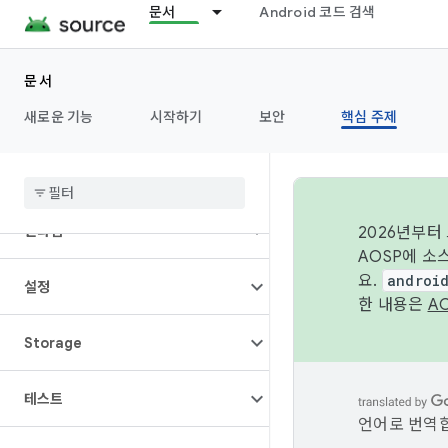
미디어
문서
Android 코드 검색
Performance
문서
새로운 기능
시작하기
보안
핵심 주제
권한
전원
런타임
2026년부터
AOSP에 소
요.
androi
설정
한 내용은
A
Storage
테스트
언어로 번역합