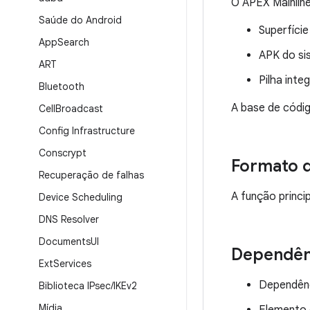
O APEX Mainlin
Saúde do Android
Superfície
App
Search
APK do si
ART
Pilha int
Bluetooth
A base de códi
Cell
Broadcast
Config Infrastructure
Conscrypt
Formato 
Recuperação de falhas
A função princi
Device Scheduling
DNS Resolver
Documents
UI
Dependên
Ext
Services
Dependênc
Biblioteca IPsec
/
IKEv2
Mídia
Elemento 