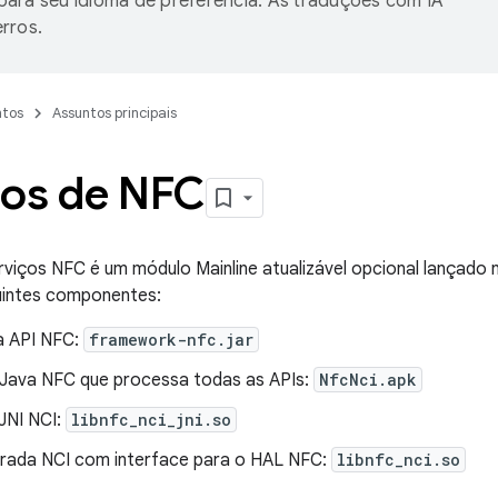
ara seu idioma de preferência. As traduções com IA
rros.
tos
Assuntos principais
ços de NFC
viços NFC é um módulo Mainline atualizável opcional lançado 
intes componentes:
a API NFC:
framework-nfc.jar
 Java NFC que processa todas as APIs:
NfcNci.apk
JNI NCI:
libnfc_nci_jni.so
egrada NCI com interface para o HAL NFC:
libnfc_nci.so