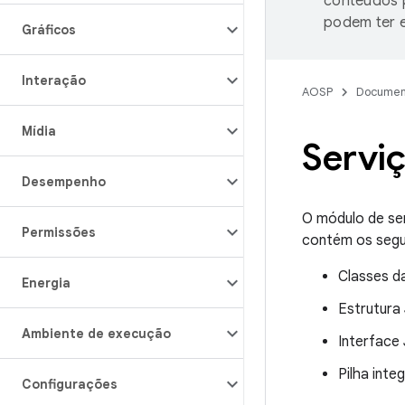
conteúdos p
podem ter e
Gráficos
Interação
AOSP
Documen
Mídia
Servi
Desempenho
O módulo de ser
Permissões
contém os segu
Classes d
Energia
Estrutura
Ambiente de execução
Interface 
Pilha int
Configurações