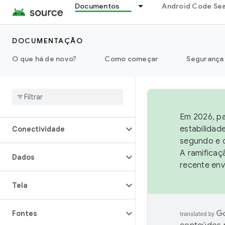
Documentos
Android Code Se
Visão geral
DOCUMENTAÇÃO
Arquitetura
O que há de novo?
Como começar
Segurança
Áudio
Câmera
Em 2026, pa
estabilidad
Conectividade
segundo e q
A ramificaç
Dados
recente env
Tela
Fontes