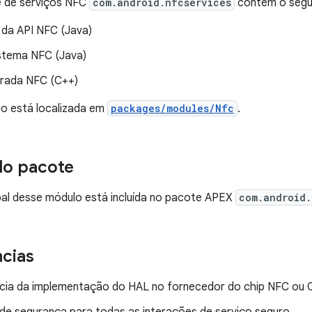
e de serviços NFC
com.android.nfcservices
contém o segu
 da API NFC (Java)
stema NFC (Java)
egrada NFC (C++)
go está localizada em
packages/modules/Nfc
.
do pacote
pal desse módulo está incluída no pacote APEX
com.android.
cias
ia da implementação do HAL no fornecedor do chip NFC ou
de segurança para todas as interações de serviço seguro