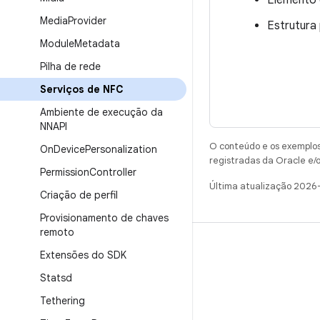
Media
Provider
Estrutura
Module
Metadata
Pilha de rede
Serviços de NFC
Ambiente de execução da
NNAPI
O conteúdo e os exemplos 
On
Device
Personalization
registradas da Oracle e/o
Permission
Controller
Última atualização 2026
Criação de perfil
Provisionamento de chaves
remoto
CRIAR
Extensões do SDK
Repositório do Android
Statsd
Requisitos
Tethering
Como fazer o download