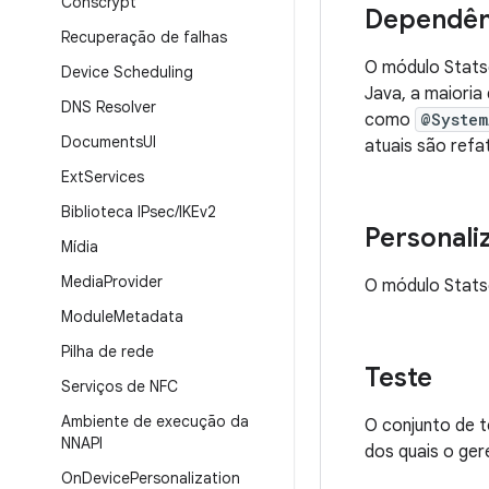
Conscrypt
Dependên
Recuperação de falhas
O módulo Stats
Device Scheduling
Java, a maioria
DNS Resolver
como
@System
Documents
UI
atuais são refa
Ext
Services
Biblioteca IPsec
/
IKEv2
Personali
Mídia
Media
Provider
O módulo Stats
Module
Metadata
Pilha de rede
Teste
Serviços de NFC
Ambiente de execução da
O conjunto de t
NNAPI
dos quais o ge
On
Device
Personalization