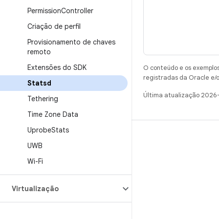
Permission
Controller
Criação de perfil
Provisionamento de chaves
remoto
Extensões do SDK
O conteúdo e os exemplos 
registradas da Oracle e/o
Statsd
Última atualização 2026
Tethering
Time Zone Data
Uprobe
Stats
CRIAR
UWB
Repositório do Android
Wi-Fi
Requisitos
Como fazer o download
Virtualização
Visualizar códigos binários
Imagens de fábrica