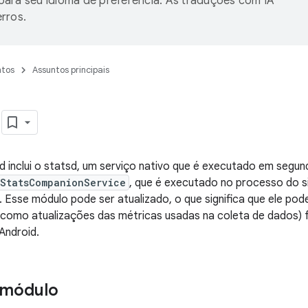
ara seu idioma de preferência. As traduções com IA
rros.
tos
Assuntos principais
d
 inclui o statsd, um serviço nativo que é executado em segun
StatsCompanionService
, que é executado no processo do s
. Esse módulo pode ser atualizado, o que significa que ele po
(como atualizações das métricas usadas na coleta de dados) f
Android.
 módulo