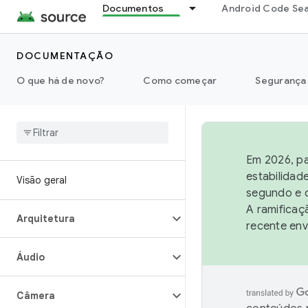
Documentos
Android Code Se
DOCUMENTAÇÃO
O que há de novo?
Como começar
Segurança
Em 2026, pa
estabilidad
Visão geral
segundo e q
A ramificaç
Arquitetura
recente env
Áudio
Câmera