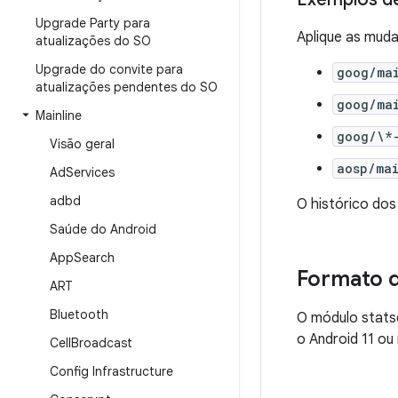
Upgrade Party para
Aplique as muda
atualizações do SO
Upgrade do convite para
goog/ma
atualizações pendentes do SO
goog/ma
Mainline
goog/\*
Visão geral
aosp/ma
Ad
Services
adbd
O histórico dos
Saúde do Android
App
Search
Formato 
ART
Bluetooth
O módulo stats
o Android 11 ou
Cell
Broadcast
Config Infrastructure