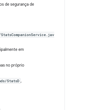
dos de segurança de
/StatsCompanionService.jav
cipalmente em
has no próprio
mds/StatsD
,