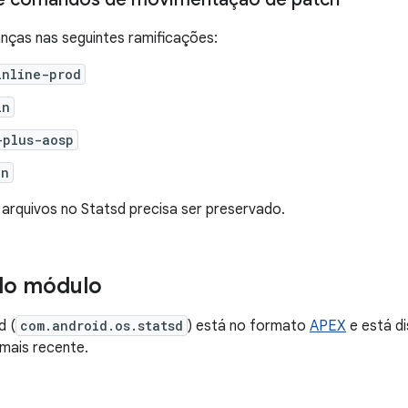
nças nas seguintes ramificações:
inline-prod
in
-plus-aosp
in
 arquivos no Statsd precisa ser preservado.
do módulo
d (
com.android.os.statsd
) está no formato
APEX
e está di
 mais recente.