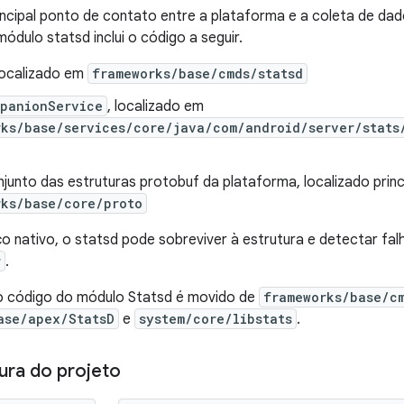
incipal ponto de contato entre a plataforma e a coleta de da
ódulo statsd inclui o código a seguir.
 localizado em
frameworks/base/cmds/statsd
mpanionService
, localizado em
rks/base/services/core/java/com/android/server/stats
junto das estruturas protobuf da plataforma, localizado prin
rks/base/core/proto
 nativo, o statsd pode sobreviver à estrutura e detectar fal
r
.
 o código do módulo Statsd é movido de
frameworks/base/c
ase/apex/StatsD
e
system/core/libstats
.
ura do projeto