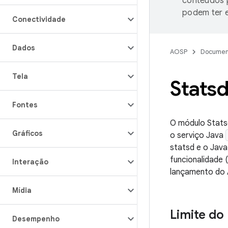
conteúdos p
podem ter e
Conectividade
Dados
AOSP
Documen
Tela
Stats
Fontes
O módulo Statsd
Gráficos
o serviço Java
statsd e o Java
funcionalidade 
Interação
lançamento do 
Mídia
Limite do
Desempenho