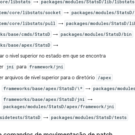
ore/libstats
→
packages/modules/StatsD/lib/libstats
tem/core/libstats/socket
→
packages/modules/StatsD/
tem/core/libstats/pull
→
packages/modules/StatsD/li
rks/base/cmds/StatsD
→
packages/modules/StatsD/bin
rks/base/apex/StatsD
→
ar o nível superior no estado em que se encontra
er
jni
para
framework/jni
r arquivos de nível superior para o diretório
/apex
frameworks/base/apex/StatsD/\*
→
packages/module
frameworks/base/apex/StatsD/jni
→
packages/modules/StatsD/apex/framework/jni
sidetests/StatsD
→
packages/modules/StatsD/tests
e comandos de movimentação de patch