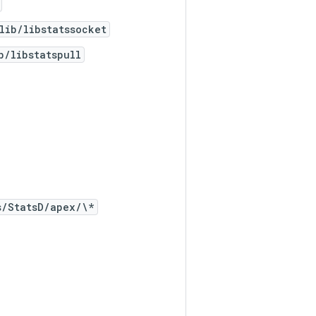
lib/libstatssocket
b/libstatspull
s/StatsD/apex/\*