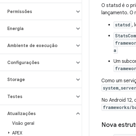
O statsd é o pr
Permissões
lançamento. O m
statsd
,
Energia
StatsCo
framewo
Ambiente de execução
a
Um subcon
Configurações
framewo
Storage
Como um serviço
system_serve
Testes
No Android 12,
frameworks/b
Atualizações
Visão geral
Nova estrut
APEX