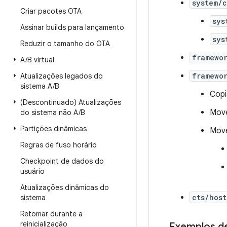
system/c
Criar pacotes OTA
sys
Assinar builds para lançamento
sys
Reduzir o tamanho do OTA
framewo
A
/
B virtual
framewo
Atualizações legados do
sistema A
/
B
Copi
(Descontinuado) Atualizações
Mov
do sistema não A
/
B
Partições dinâmicas
Move
Regras de fuso horário
Checkpoint de dados do
usuário
Atualizações dinâmicas do
cts/host
sistema
Retomar durante a
reinicialização
Exemplos d