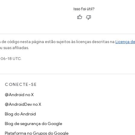
Isso foi útil?
de código nesta página estão sujeitos às licenças descritas na
Licença d
u suas afiliadas.
-06-18 UTC.
CONECTE-SE
@Android no X
@AndroidDev no X
Blog do Android
Blog de segurança do Google
Plataforma no Grupos do Google