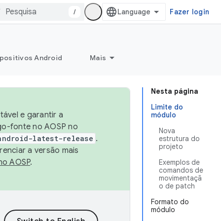
/
Fazer login
positivos Android
Mais
Nesta página
Limite do
ável e garantir a
módulo
igo-fonte no AOSP no
Nova
android-latest-release
.
estrutura do
projeto
renciar a versão mais
no AOSP
.
Exemplos de
comandos de
movimentaçã
o de patch
Formato do
módulo