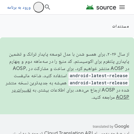
ورود به برنامه
مستندات
از سال ۲۰۲۶، برای همسو شدن با مدل توسعه پایدار ترانک و تضمین
پایداری پلتفرم برای اکوسیستم، کد منبع را در سه‌ماهه دوم و چهارم
در AOSP منتشر خواهیم کرد. برای ساخت و مشارکت در AOSP،
android-latest-release
استفاده کنید. شاخه مانیفست
android-latest-release
همیشه به جدیدترین نسخه منتشر
شده در AOSP ارجاع می‌دهد. برای اطلاعات بیشتر، به
تغییرات در
AOSP
مراجعه کنید.
این صفحه به‌وسیله
ترجمه شده است.