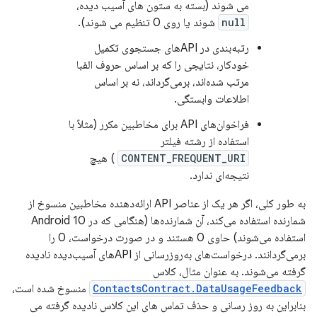
می شوند (بسته به ستون های آسیب دیده،
null
شوند یا روی 0 تنظیم می شوند).
رتبه‌بندی در APIهای جستجوی تکمیل
خودکار، نتایجی را که بر اساس حروف الفبا
مرتب شده‌اند، برمی‌گرداند، نه بر اساس
اطلاعات وابستگی.
فراخوان‌های API برای مخاطبین مکرر (مثلاً با
استفاده از رشته فیلتر
CONTENT_FREQUENT_URI
) هیچ
نتیجه‌ای ندارد.
به طور کلی، اگر هر یک از عناصر API ارائه‌دهنده مخاطبین منسوخ از
شمارنده استفاده می‌کند، آن شمارنده‌ها (هنگامی که در Android 10
استفاده می‌شوند) حاوی 0 هستند و در صورت درخواست، 0 را
برمی‌گردانند. درخواست‌های به‌روزرسانی از APIهای آسیب‌دیده نادیده
گرفته می‌شوند. به عنوان مثال، کلاس
ContactsContract.DataUsageFeedback
منسوخ شده است،
بنابراین به روز رسانی و حذف تماس های این کلاس نادیده گرفته می