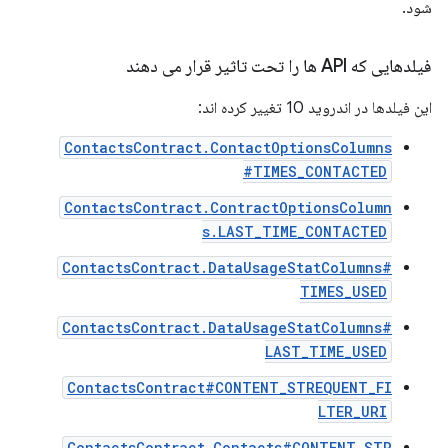
شود.
فیلدهایی که API ها را تحت تاثیر قرار می دهند
این فیلدها در اندروید 10 تغییر کرده اند:
ContactsContract.ContactOptionsColumns
#TIMES_CONTACTED
ContactsContract.ContractOptionsColumn
s.LAST_TIME_CONTACTED
ContactsContract.DataUsageStatColumns#
TIMES_USED
ContactsContract.DataUsageStatColumns#
LAST_TIME_USED
ContactsContract#CONTENT_STREQUENT_FI
LTER_URI
ContactsContract.Contacts#CONTENT_STR