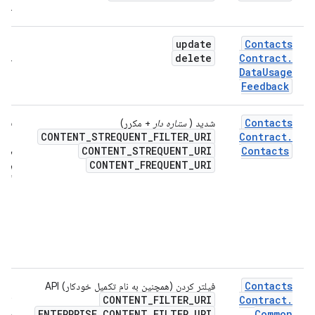
عمل
update
Contacts
بدو
delete
Contract
.
عمل
Data
Usage
Feedback
Contacts
شدید (
ستاره دار
+ مکرر)
فقط
CONTENT
_
STREQUENT
_
FILTER
_
URI
Contract
.
مخا
CONTENT
_
STREQUENT
_
URI
Contacts
ستار
CONTENT
_
FREQUENT
_
URI
را
بر
گردا
هیچ
مخا
مکر
برگر
نشد
Contacts
فیلتر کردن (همچنین به نام تکمیل خودکار) API
نتای
CONTENT_FILTER_URI
Contract
.
اسا
ENTERPRISE_CONTENT_FILTER_URI
Common
قرا