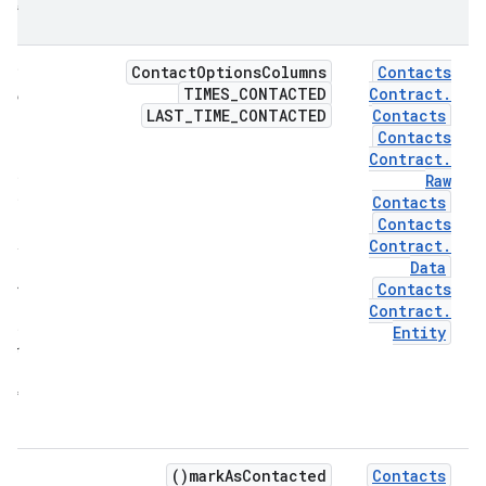
گرد
Contact
Options
Columns
Contacts
این
TIMES
_
CONTACTED
Contract
.
ستو
LAST
_
TIME
_
CONTACTED
Contacts
صر
Contacts
نظر 
Contract
.
نحو
Raw
استف
Contacts
از آن
Contacts
همی
Contract
.
Data
هست
Contacts
تلا
Contract
.
برای
Entity
اصل
آنها
نادی
گرف
می 
)
mark
As
Contacted(
Contacts
بدو