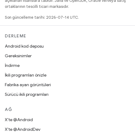
açıklanan lisanslara tabidir. Java ve OpenJDK, Oracle ve/veya satış
ortaklarının tescilli ticari markasıdır.
Son güncelleme tarihi: 2026-07-14 UTC.
DERLEME
Android kod deposu
Gereksinimler
İndirme
İkili programları önizle
Fabrika ayarı görüntüleri
Sürücü ikili programları
AĞ
X'te @Android
X'te @AndroidDev