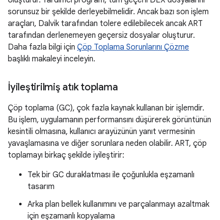
oluşturur. Yardımcı program, tüm geçerli DEX dosyalarını
sorunsuz bir şekilde derleyebilmelidir. Ancak bazı son işlem
araçları, Dalvik tarafından tolere edilebilecek ancak ART
tarafından derlenemeyen geçersiz dosyalar oluşturur.
Daha fazla bilgi için
Çöp Toplama Sorunlarını Çözme
başlıklı makaleyi inceleyin.
İyileştirilmiş atık toplama
Çöp toplama (GC), çok fazla kaynak kullanan bir işlemdir.
Bu işlem, uygulamanın performansını düşürerek görüntünün
kesintili olmasına, kullanıcı arayüzünün yanıt vermesinin
yavaşlamasına ve diğer sorunlara neden olabilir. ART, çöp
toplamayı birkaç şekilde iyileştirir:
Tek bir GC duraklatması ile çoğunlukla eşzamanlı
tasarım
Arka plan bellek kullanımını ve parçalanmayı azaltmak
için eşzamanlı kopyalama