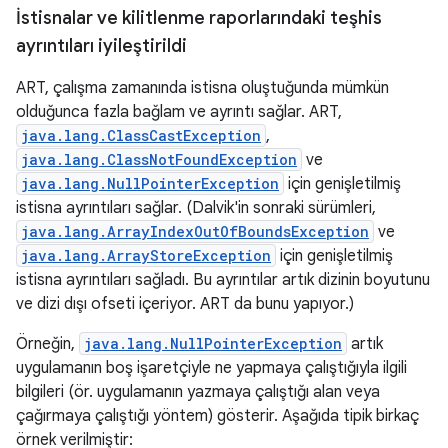
İstisnalar ve kilitlenme raporlarındaki teşhis
ayrıntıları iyileştirildi
ART, çalışma zamanında istisna oluştuğunda mümkün
olduğunca fazla bağlam ve ayrıntı sağlar. ART,
java.lang.ClassCastException
,
java.lang.ClassNotFoundException
ve
java.lang.NullPointerException
için genişletilmiş
istisna ayrıntıları sağlar. (Dalvik'in sonraki sürümleri,
java.lang.ArrayIndexOutOfBoundsException
ve
java.lang.ArrayStoreException
için genişletilmiş
istisna ayrıntıları sağladı. Bu ayrıntılar artık dizinin boyutunu
ve dizi dışı ofseti içeriyor. ART da bunu yapıyor.)
Örneğin,
java.lang.NullPointerException
artık
uygulamanın boş işaretçiyle ne yapmaya çalıştığıyla ilgili
bilgileri (ör. uygulamanın yazmaya çalıştığı alan veya
çağırmaya çalıştığı yöntem) gösterir. Aşağıda tipik birkaç
örnek verilmiştir: