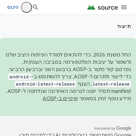
היכנס
תיעוד
החל משנת 2026, כדי להתאים למודל הפיתוח היציב שלנו
ולשמור על יציבות הפלטפורמה בסביבה העסקית,
נפרסם קוד מקור ב-AOSP ברבעון השני וברבעון הרביעי.
כדי ליצור ולתרום ל-AOSP, צריך להשתמש ב-
android-
latest-release
. הענף
android-latest-release
manifest תמיד יפנה לגרסה האחרונה שנדחפה ל-AOSP.
מידע נוסף זמין במאמר
שינויים ב-AOSP
.
‫Google משתמשת בטכנולוגיית AI כדי לתרגם תוכן