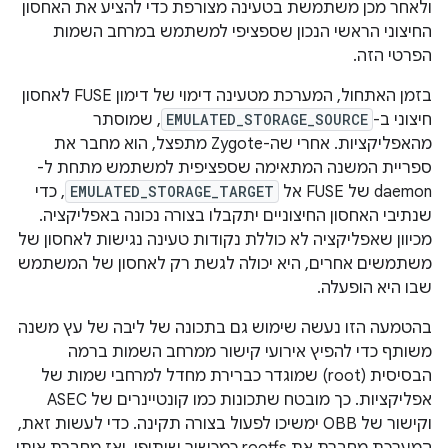
ולאחר מכן משתמשת בטעינה מצורפת כדי להציע את האחסון
החיצוני הראשי הנכון שספציפי למשתמש במרחב השמות
הפרטי הזה.
בזמן האתחול, המערכת מטעינה דימוי של דימון FUSE לאחסון
חיצוני ב-
EMULATED_STORAGE_SOURCE
, שמוסתר
מהאפליקציות. אחרי שה-Zygote מתפצל, הוא מחבר את
ספריית המשנה המתאימה שספציפית למשתמש מתחת ל-
daemon של FUSE אל
EMULATED_STORAGE_TARGET
, כדי
שנתיבי האחסון החיצוניים יתקבלו בצורה נכונה באפליקציה.
מכיוון שאפליקציה לא כוללת נקודות טעינה נגישות לאחסון של
משתמשים אחרים, היא יכולה לגשת רק לאחסון של המשתמש
שבו היא הופעלה.
בהטמעה הזו נעשה שימוש גם בתכונה של ליבה של עץ משנה
משותף כדי להפיץ אירועי קישור ממרחב השמות ברמה
הבסיסית (root) שמוגדר כברירת מחדל למרחבי שמות של
אפליקציות. כך מובטח שתכונות כמו קונטיינרים של ASEC
וקישור של OBB ימשיכו לפעול בצורה תקינה. כדי לעשות זאת,