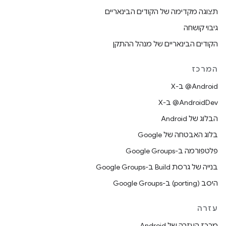
תצוגה מקדימה של הקודים הבינאריים
גיבוי קושחה
הקודים הבינאריים של מנהל ההתקן
המרכז
‫‎@Android ב-X
‫‎@AndroidDev ב-X
הבלוג של Android
בלוג האבטחה של Google
פלטפורמה ב-Google Groups
בנייה של גרסת Build ב-Google Groups
היסב (porting) ב-Google Groups
עזרה
מרכז העזרה של Android