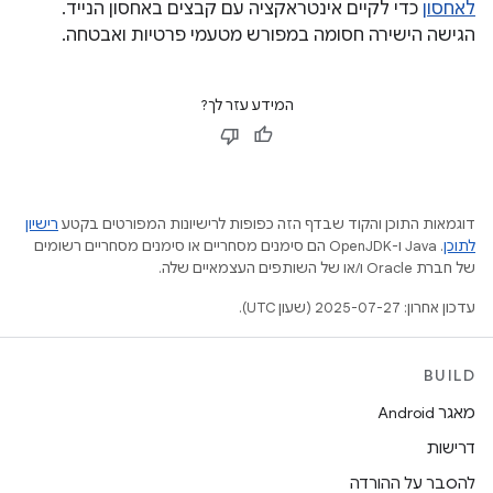
לאחסון
כדי לקיים אינטראקציה עם קבצים באחסון הנייד.
הגישה הישירה חסומה במפורש מטעמי פרטיות ואבטחה.
המידע עזר לך?
דוגמאות התוכן והקוד שבדף הזה כפופות לרישיונות המפורטים בקטע
רישיון
לתוכן
.‏ Java ו-OpenJDK הם סימנים מסחריים או סימנים מסחריים רשומים
של חברת Oracle ו/או של השותפים העצמאיים שלה.
עדכון אחרון: 2025-07-27 (שעון UTC).
BUILD
מאגר Android
דרישות
להסבר על ההורדה