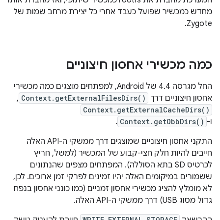
המערכת מחברת את rootfs כמכשיר שיתופי, ואז מחברת אותו
מחדש כמכשיר שפועל כעבד אחרי כל יצירת מרחב שמות של
Zygote.
כמה מכשירי אחסון חיצוניים
החל מגרסה 4.4 של Android, למפתחים מוצגים כמה מכשירי
אחסון חיצוניים דרך
Context.getExternalFilesDirs()
,‏
Context.getExternalCacheDirs()
ו-
Context.getObbDirs()
.
התקני אחסון חיצוניים שמוצגים דרך ממשקי ה-API האלה
חייבים להיות חלק חצי-קבוע של המכשיר (למשל, חריץ
לכרטיס SD בתא הסוללה). המפתחים מצפים שהנתונים
ששמורים במיקומים האלה יהיו זמינים לפרקי זמן ארוכים. לכן,
לא מומלץ להציג מכשירי אחסון זמניים (כמו כונני אחסון בנפח
גדול מסוג USB) דרך ממשקי ה-API האלה.
WRITE_EXTERNAL_STORAGE