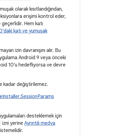
umuşak olarak kısıtlandığından,
eksiyonlara erişimi kontrol eder,
geçerlidir. Hem katı
0'daki katı ve yumuşak
ayan izin davranışını alır. Bu
, uygulama Android 9 veya önceki
roid 10'u hedefliyorsa ve devre
e kadar değiştirilemez.
eInstaller.SessionParams
uygulamaları desteklemek için
izni yerine
Ayrıntılı medya
istemelidir.