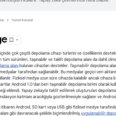
eknolojisini kullanır. Yapay zeka çevirilerinde hata olabilir.
lar
Temel Konular
ge
çinde çok çeşitli depolama cihazı türlerini ve özelliklerini deste
'in tüm sürümleri, taşınabilir ve taklit depolama alanı da dahil ol
lama alanı
bulunan cihazları destekler.
Taşınabilir
depolama alan
l medyalar tarafından sağlanabilir. Bu medyalar geçici veri aktar
lanılır. Fiziksel medya uzun süre cihazda kalabilir ancak cihaza ba
D kartlar Android 1.0'dan beri taşınabilir depolama birimi olarak kull
eği eklendi.
Yapay zekayla taklit edilerek oluşturulan
depolama a
emülasyon katmanı aracılığıyla gösterilmesiyle sağlanır ve Android 3
itibaren Android, SD kart veya USB gibi fiziksel medya tarafınd
alanı gibi davranacak şekilde biçimlendirilmiş
uygulanabilir
depol