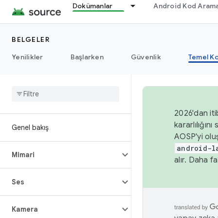
Dokümanlar
Android Kod Arama
BELGELER
Yenilikler
Başlarken
Güvenlik
Temel Ko
2026'dan iti
kararlılığı
Genel bakış
AOSP'yi olu
android-l
Mimari
alır. Daha fa
Ses
Kamera