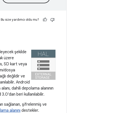
Bu size yardımcı oldu mu?
kleyecek şekilde
mak üzere
ı, SD kart veya
ımı/dosya
ğlı değildir ve
anılabilir. Android
lanı, dahili depolama alanının
.0'dan beri kullanılabilir.
an sağlanan, şifrelenmiş ve
ama alanını
destekler.