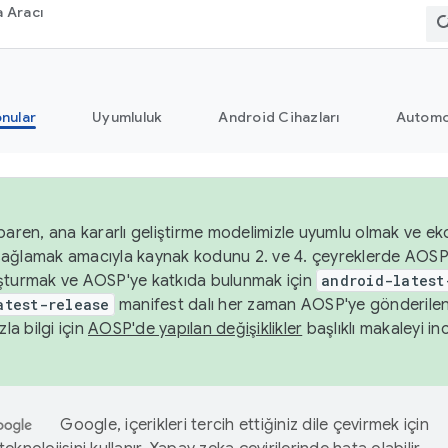
 Aracı
nular
Uyumluluk
Android Cihazları
Automo
baren, ana kararlı geliştirme modelimizle uyumlu olmak ve ek
nı sağlamak amacıyla kaynak kodunu 2. ve 4. çeyreklerde AOSP
şturmak ve AOSP'ye katkıda bulunmak için
android-latest
atest-release
manifest dalı her zaman AOSP'ye gönderile
zla bilgi için
AOSP'de yapılan değişiklikler
başlıklı makaleyi inc
Google, içerikleri tercih ettiğiniz dile çevirmek için