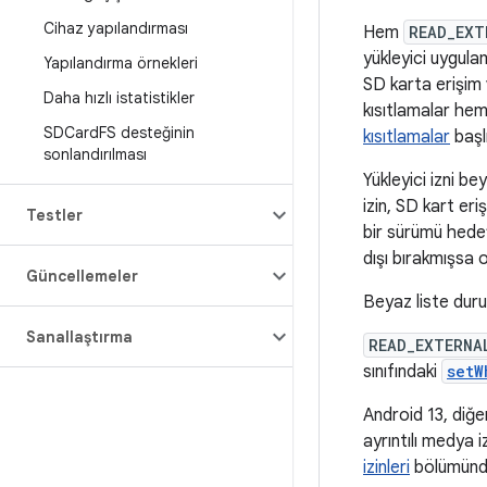
Cihaz yapılandırması
Hem
READ_EXT
yükleyici uygula
Yapılandırma örnekleri
SD karta erişim 
Daha hızlı istatistikler
kısıtlamalar hem
SDCard
FS desteğinin
kısıtlamalar
başlı
sonlandırılması
Yükleyici izni be
izin, SD kart er
Testler
bir sürümü hede
dışı bırakmışsa 
Güncellemeler
Beyaz liste duru
Sanallaştırma
READ_EXTERNA
sınıfındaki
setW
Android 13, diğ
ayrıntılı medya i
izinleri
bölümünde 