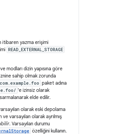
n itibaren yazma erişimi
şimi
READ_EXTERNAL_STORAGE
 ve modları dizin yapısına göre
iznine sahip olmak zorunda
com.example.foo
paket adına
le.foo/
'e izinsiz olarak
sarmalanarak elde edilir.
varsayılan olarak eski depolama
 ve varsayılan olarak ayrılmış
bilir
. Varsayılan durumu
ernalStorage
özelliğini kullanın.