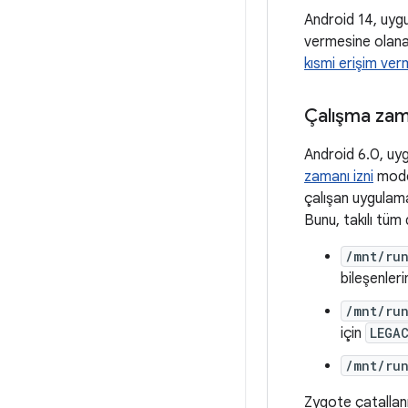
Android 14, uygul
vermesine olana
kısmi erişim ve
Çalışma zama
Android 6.0, uy
zamanı izni
model
çalışan uygulam
Bunu, takılı tüm
/mnt/ru
bileşenleri
/mnt/ru
için
LEGA
/mnt/run
Zygote çatallan