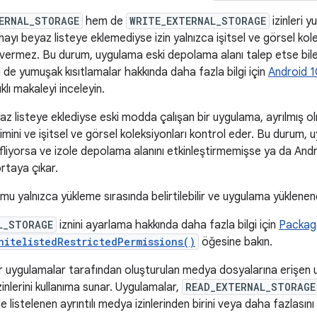
ERNAL_STORAGE
hem de
WRITE_EXTERNAL_STORAGE
izinleri y
mayı beyaz listeye eklemediyse izin yalnızca işitsel ve görsel kol
vermez. Bu durum, uygulama eski depolama alanı talep etse bile 
 de yumuşak kısıtlamalar hakkında daha fazla bilgi için
Android 1
klı makaleyi inceleyin.
yaz listeye eklediyse eski modda çalışan bir uygulama, ayrılmış olm
işimini ve işitsel ve görsel koleksiyonları kontrol eder. Bu durum
fliyorsa ve izole depolama alanını etkinleştirmemişse ya da And
ortaya çıkar.
mu yalnızca yükleme sırasında belirtilebilir ve uygulama yüklenen
L_STORAGE
iznini ayarlama hakkında daha fazla bilgi için
Packag
hitelistedRestrictedPermissions()
öğesine bakın.
er uygulamalar tarafından oluşturulan medya dosyalarına erişen 
zinlerini kullanıma sunar. Uygulamalar,
READ_EXTERNAL_STORAGE
listelenen ayrıntılı medya izinlerinden birini veya daha fazlasını 