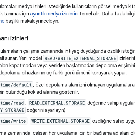
amalar medya izinleri istediğinde kullanıcıların görsel medya kitap
k tanımak için
ayrıntılı medya izinlerini
temel alır. Daha fazla bilgi
rme
başlıklı makaleyi inceleyin.
nı izinleri
gulamaların çalışma zamanında ihtiyaç duyduğunda özellik isteği
i sunar. Yeni model
READ/WRITE_EXTERNAL_STORAGE
izinleri
aları kapatmadan veya yeniden başlatmadan depolama erişimini 
 depolama cihazlarının üç farklı görünümünü koruyarak yapar:
ntime/default
, özel depolama alanı izni olmayan uygulamalar
nin bulunduğu kök ad alanına gösterilir.
ntime/read
,
READ_EXTERNAL_STORAGE
değerine sahip uygulam
CY_STORAGE
değerini ayarlayın)
time/write
,
WRITE_EXTERNAL_STORAGE
özelliğine sahip uyg
ma zamanında, çalışan her uygulama için bir bağlama ad alanı ol