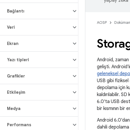
yapay zeka t
Bağlantı
AOSP
Doküman
Veri
Stora
Ekran
Android, zaman i
Yazı tipleri
gelişti. Android
geleneksel depo
Grafikler
USB gibi fizikse
depolama için kul
Etkileşim
kaldırılabilir. S
6.0'ta USB dest
bir kısmının bir 
Medya
Android 6.0'dan 
Performans
dahili depolama 