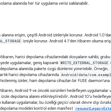
polama alanında her tür uygulama verisi saklanabilir.
alanına erişim, çeşitli Android izinleriyle korunur. Android 1.0'da
AL_STORAGE
izniyle korunur. Android 4.1'den itibaren okuma eri
itibaren, harici depolama cihazlarındaki dosyaların sahibi, grubu
u sayede uygulamalar, geniş kapsamlı
WRITE_EXTERNAL_STORAGE
depolama alanında pakete özgü dizinlerini yönetebilir. Örneğin,
artık harici depolama cihazlarında
Android/data/com.examp
entezlenmiş izinler, ham depolama cihazları bir FUSE daemon'una 
itibaren, Android 9 ve önceki sürümleri hedefleyen uygulamalar 
ve izole depolama alanını
etkinleştirebilir
. Android 10'u hedefleyen
 kullanan uygulamalar, bu özelliği
geçici olarak devre dışı bıraka
n depolama modelini kontrol eden manifest
requestLegacyExt