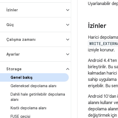
Uyarlanabilir de
İzinler
İzinler
Güç
Harici depolama 
Çalışma zamanı
WRITE_EXTERN
izniyle korunur.
Ayarlar
Android 4.4'ten 
birleştirilir. B
Storage
kalmadan harici 
Genel bakış
sahip uygulama 
erişebilir. Bu s
Geleneksel depolama alanı
Dahili hale getirilebilir depolama
Android 10'dan 
alanı
alanını kullanır 
Kısıtlı depolama alanı
depolama alanını
değiştirmek içi
FUSE geçişi