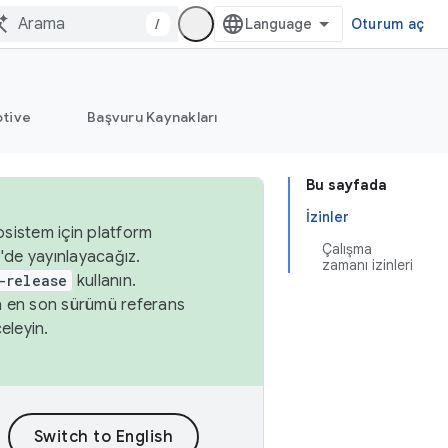
/
Oturum aç
tive
Başvuru Kaynakları
Bu sayfada
İzinler
osistem için platform
Çalışma
'de yayınlayacağız.
zamanı izinleri
-release
kullanın.
n en son sürümü referans
eleyin.