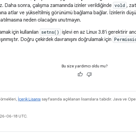
z. Daha sonra, çalışma zamanında izinler verildiğinde
vold
, za
na atlar ve yükseltilmiş görünümü bağlama bağlar. İzinlerin düş
atılmasına neden olacağını unutmayın.
amak için kullanılan
setns()
işlevi en az Linux 3.8'i gerektirir a
aşınmıştır. Doğru çekirdek davranışını doğrulamak için
Permissi
Bu size yardımcı oldu mu?
 örnekleri,
İçerik Lisansı
sayfasında açıklanan lisanslara tabidir. Java ve Ope
026-06-18 UTC.