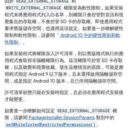
由於
READ_EXTERNAL_STORAGE
和
WRITE_EXTERNAL_STORAGE
權限皆為軟性限制，如果安裝
程式未將應用程式列入白名單，則權限只會控管對音訊和視
覺集合的存取權，不會控管 SD 卡的存取權。即使應用程式
要求舊版儲存空間，也適用這項規定。如要進一步瞭解硬性
限制和軟性限制，請參閱「
Android 10 中的硬性限制和軟
性限制
」。
如果安裝程式將權限加入許可清單，則以舊版模式執行的應
用程式會取得非隔離權限行為。這項權限可控管 SD 卡存取
權，以及聽覺和視覺收藏。發生這種情況的原因，可能是應
用程式指定 Android 9 以下版本，且未選擇啟用隔離儲存空
間，或是指定 Android 10 版本，且已停用隔離儲存空間。
許可清單狀態只能在安裝時指定，且必須在應用程式安裝後
才能變更。
如要進一步瞭解如何設定
READ_EXTERNAL_STORAGE
權
限，請參閱
PackageInstaller.SessionParams
類別中的
setWhitelistedRestrictedPermissions()
。