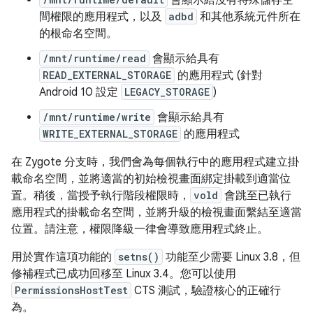
會顯示給沒有特殊儲存空
間權限的應用程式，以及
adbd
和其他系統元件所在
的根命名空間。
/mnt/runtime/read
會顯示給具有
READ_EXTERNAL_STORAGE
的應用程式 (針對
Android 10 設定
LEGACY_STORAGE
)
/mnt/runtime/write
會顯示給具有
WRITE_EXTERNAL_STORAGE
的應用程式
在 Zygote 分支時，我們會為每個執行中的應用程式建立掛
載命名空間，並將適當的初始檢視畫面綁定掛載到適當位
置。稍後，當授予執行階段權限時，
vold
會跳至已執行
應用程式的掛載命名空間，並將升級的檢視畫面繫結至適當
位置。請注意，權限降級一律會導致應用程式終止。
用於實作這項功能的
setns()
功能至少需要 Linux 3.8，但
修補程式已成功回移至 Linux 3.4。您可以使用
PermissionsHostTest
CTS 測試，驗證核心的正確行
為。