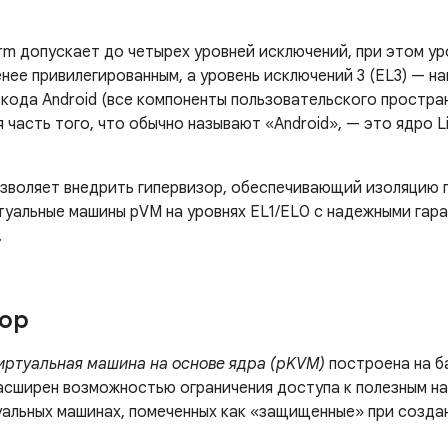
rm допускает до четырех уровней исключений, при этом ур
нее привилегированным, а уровень исключений 3 (EL3) — н
 кода Android (все компоненты пользовательского простра
 часть того, что обычно называют «Android», — это ядро ​​
озволяет внедрить гипервизор, обеспечивающий изоляцию п
туальные машины pVM на уровнях EL1/EL0 с надежными гар
.
зор
ртуальная машина на основе ядра (pKVM)
построена на б
асширен возможностью ограничения доступа к полезным н
уальных машинах, помеченных как «защищенные» при созда