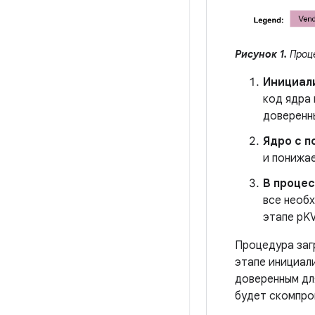
Рисунок 1.
Проце
Инициал
код ядра 
доверенны
Ядро с п
и понижае
В проце
все необ
этапе pK
Процедура заг
этапе инициали
доверенным для
будет скомпро