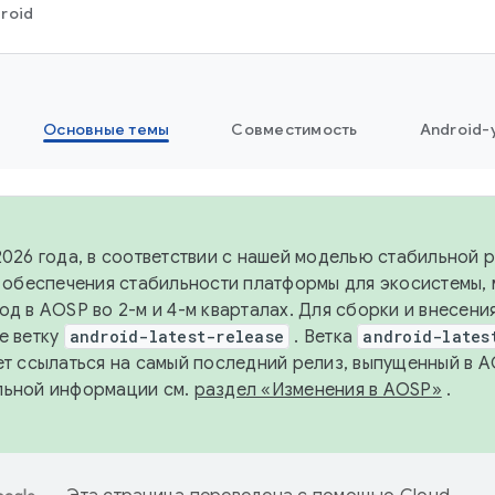
roid
Основные темы
Совместимость
Android-
2026 года, в соответствии с нашей моделью стабильной
я обеспечения стабильности платформы для экосистемы,
од в AOSP во 2-м и 4-м кварталах. Для сборки и внесени
е ветку
android-latest-release
. Ветка
android-lates
ет ссылаться на самый последний релиз, выпущенный в A
льной информации см.
раздел «Изменения в AOSP»
.