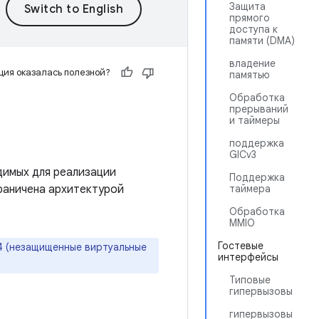
Защита
прямого
доступа к
памяти (DMA)
владение
ия оказалась полезной?
памятью
Обработка
прерываний
и таймеры
поддержка
GICv3
димых для реализации
Поддержка
граничена архитектурой
таймера
Обработка
MMIO
Гостевые
4 (незащищенные виртуальные
интерфейсы
Типовые
гипервызовы
гипервызовы