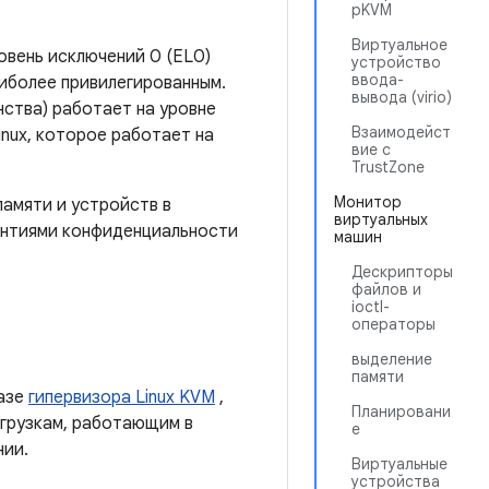
pKVM
Виртуальное
овень исключений 0 (EL0)
устройство
ввода-
аиболее привилегированным.
вывода (virio)
нства) работает на уровне
Взаимодейст
Linux, которое работает на
вие с
TrustZone
Монитор
амяти и устройств в
виртуальных
антиями конфиденциальности
машин
Дескрипторы
файлов и
ioctl-
операторы
выделение
памяти
азе
гипервизора Linux KVM
,
Планировани
агрузкам, работающим в
е
нии.
Виртуальные
устройства