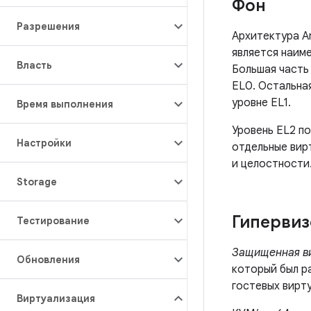
Фон
Разрешения
Архитектура A
является наиме
Власть
Большая часть
EL0. Остальная
уровне EL1.
Время выполнения
Уровень EL2 п
Настройки
отдельные вир
и целостности
Storage
Гиперви
Тестирование
Защищенная ви
Обновления
который был р
гостевых вирт
Виртуализация