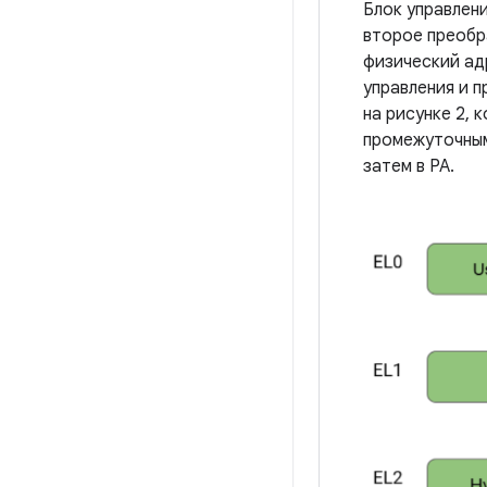
Блок управлен
второе преобр
физический ад
управления и п
на рисунке 2, 
промежуточным 
затем в PA.