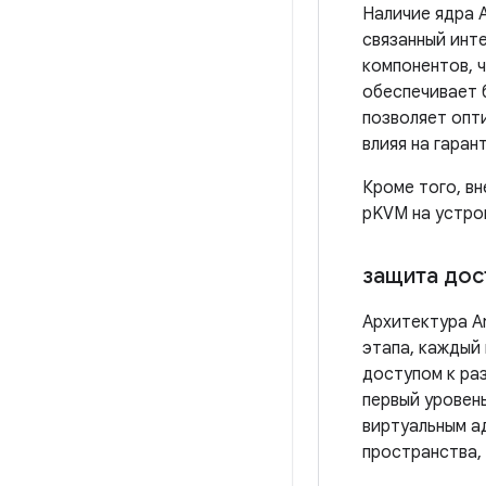
Наличие ядра A
связанный инт
компонентов, 
обеспечивает 
позволяет опт
влияя на гара
Кроме того, в
pKVM на устрой
защита дос
Архитектура A
этапа, каждый
доступом к ра
первый уровень
виртуальным а
пространства,