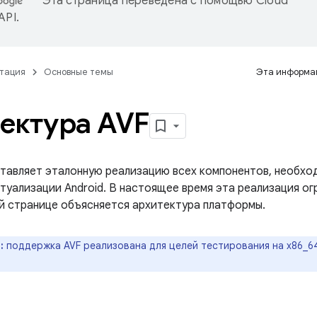
Эта страница переведена с помощью
Cloud
 API
.
тация
Основные темы
Эта информац
ектура AVF
ставляет эталонную реализацию всех компонентов, необхо
туализации Android. В настоящее время эта реализация о
й странице объясняется архитектура платформы.
:
поддержка AVF реализована для целей тестирования на x86_6