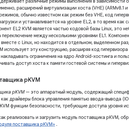
держивает различные режимы выполнения в зависимости 
именно, расширений виртуализации хоста (VHE) (ARMv8.1 и 
 режимов, обычно известном как режим без VHE, код гипер
загрузки и устанавливается на уровне EL2, в то время как с
онент EL2 KVM является частью кодовой базы Linux, это н
 переключение между несколькими уровнями EL1. Компонен
вместе с Linux, но находится в отдельном, выделенном ра
M использует эту конструкцию, расширяя код гипервизора
акладывать ограничения на ядро ​​Android-хостинга и пол
чивать доступ хоста к памяти гостевой системы и гиперви
тавщика p
KVM
вщика pKVM
— это аппаратный модуль, содержащий специф
е как драйверы блока управления памятью ввода-вывода (I
pKVM функции безопасности, требующие доступа уровня иск
как реализовать и загрузить модуль поставщика pKVM, обр
одуля поставщика pKVM»
.