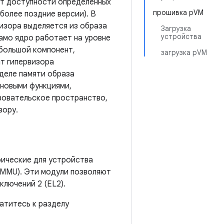
от доступности определенных
прошивка pVM
более поздние версии). В
визора выделяется из образа
Загрузка
устройства
амо ядро ​​работает на уровне
ебольшой компонент,
загрузка pVM
т гипервизора
зделе памяти образа
 новыми функциями,
ьзовательское пространство,
зору.
ические для устройства
OMMU). Эти модули позволяют
лючений 2 (EL2).
атитесь к разделу