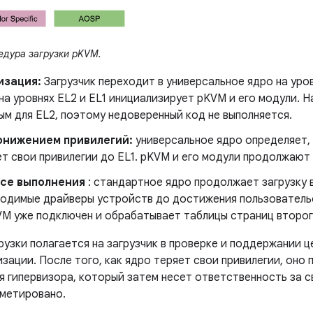
дура загрузки pKVM.
изация:
Загрузчик переходит в универсальное ядро ​​на ур
на уровнях EL2 и EL1 инициализирует pKVM и его модули. Н
м для EL2, поэтому недоверенный код не выполняется.
онижением привилегий:
универсальное ядро ​​определяет,
т свои привилегии до EL1. pKVM и его модули продолжают 
ссе выполнения
: стандартное ядро ​​продолжает загрузку
ходимые драйверы устройств до достижения пользователь
VM уже подключен и обрабатывает таблицы страниц второг
рузки полагается на загрузчик в проверке и поддержании 
зации. После того, как ядро ​​теряет свои привилегии, оно
 гипервизора, который затем несет ответственность за св
метировано.