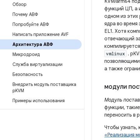
KVM/arm64 под
Обзор
функций ЦП, а 
Почему АВФ
одном из этих
ядра во время 
Попробуйте АВФ
EL1. Хотя комп
Написать приложение AVF
отвечающий за
Архитектура АВФ
компилируется 
vmlinux
. pKV
Микродроид
позволяющими н
Служба виртуализации
а также ограни
Безопасность
Внедрить модуль поставщика
модули пос
p
KVM
Модуль поста
Примеры использования
функции, таки
переносить в 
Чтобы узнать, 
«Реализация м