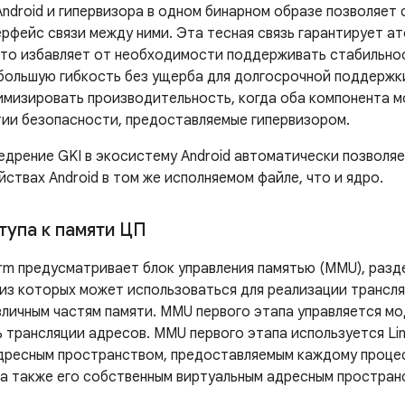
ndroid и гипервизора в одном бинарном образе позволяет 
ерфейс связи между ними. Эта тесная связь гарантирует а
что избавляет от необходимости поддерживать стабильно
большую гибкость без ущерба для долгосрочной поддержки
имизировать производительность, когда оба компонента м
нтии безопасности, предоставляемые гипервизором.
недрение GKI в экосистему Android автоматически позволя
ствах Android в том же исполняемом файле, что и ядро.
тупа к памяти ЦП
rm предусматривает блок управления памятью (MMU), разд
 из которых может использоваться для реализации трансля
зличным частям памяти. MMU первого этапа управляется мо
 трансляции адресов. MMU первого этапа используется Lin
дресным пространством, предоставляемым каждому проце
 а также его собственным виртуальным адресным простран