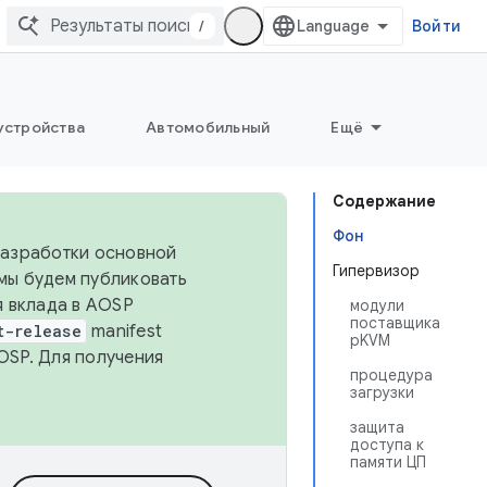
/
Войти
устройства
Автомобильный
Ещё
Содержание
Фон
 разработки основной
Гипервизор
 мы будем публиковать
я вклада в AOSP
модули
поставщика
t-release
manifest
pKVM
OSP. Для получения
процедура
загрузки
защита
доступа к
памяти ЦП