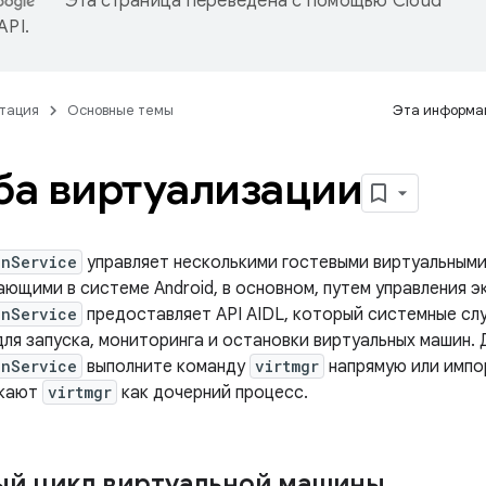
Эта страница переведена с помощью
Cloud
 API
.
тация
Основные темы
Эта информац
а виртуализации
onService
управляет несколькими гостевыми виртуальным
ающими в системе Android, в основном, путем управления 
onService
предоставляет API AIDL, который системные сл
ля запуска, мониторинга и остановки виртуальных машин. 
onService
выполните команду
virtmgr
напрямую или имп
скают
virtmgr
как дочерний процесс.
й цикл виртуальной машины