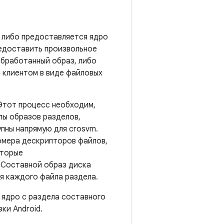
либо предоставляется ядро ​​
предоставить произвольное
обработанный образ, либо
 клиентом в виде файловых
Этот процесс необходим,
лы образов разделов,
пны напрямую для crosvm.
омера дескрипторов файлов,
оторые
 Составной образ диска
я каждого файла раздела.
ядро ​​с раздела составного
ки Android.