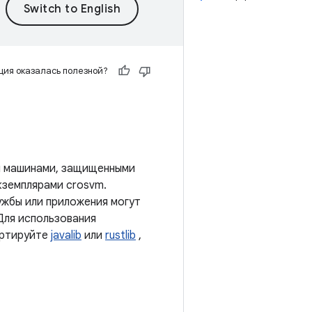
ия оказалась полезной?
и машинами, защищенными
экземплярами crosvm.
ужбы или приложения могут
Для использования
ортируйте
javalib
или
rustlib
,