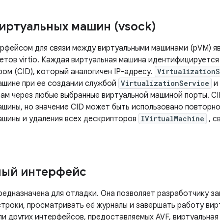
иртуальных машин (vsock)
рфейсом для связи между виртуальными машинами (pVM) яв
етов virtio. Каждая виртуальная машина идентифицируетс
ом (CID), который аналогичен IP-адресу.
Virtualization
ашине при ее создании службой
VirtualizationService
и
бам через любые выбранные виртуальной машиной порты. CI
ашины, но значение CID может быть использовано повторн
ашины и удаления всех дескрипторов
IVirtualMachine
, с
ный интерфейс
редназначена для отладки. Она позволяет разработчику з
строки, просматривать её журналы и завершать работу ви
и других интерфейсов, предоставляемых AVF, виртуальная