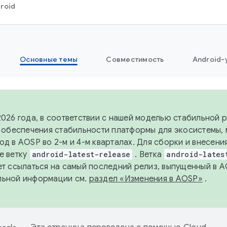
roid
Основные темы
Совместимость
Android-
2026 года, в соответствии с нашей моделью стабильной
я обеспечения стабильности платформы для экосистемы,
од в AOSP во 2-м и 4-м кварталах. Для сборки и внесени
е ветку
android-latest-release
. Ветка
android-lates
ет ссылаться на самый последний релиз, выпущенный в A
льной информации см.
раздел «Изменения в AOSP»
.