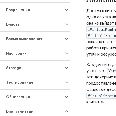
Разрешения
Доступ к вирт
одна ссылка н
она не выйдет 
Власть
IVirtualMach
Virtualizati
Время выполнения
означает, что
работы при ни
Настройки
утечки ресурсо
Каждая виртуа
Storage
управляет
Vir
эти дочерние 
Тестирование
предоставлен
файловые деск
Virtualizati
Обновления
клиентов.
Виртуализация