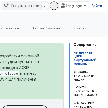
/
Войти
устройства
Автомобильный
Ещё
Содержание
жизненный
 разработки основной
цикл
виртуальной
 мы будем публиковать
машины
я вклада в AOSP
Упаковка
t-release
manifest
виртуальных
OSP. Для получения
машин
Сокеты
виртуальных
машин (vsock)
Отладочный
интерфейс