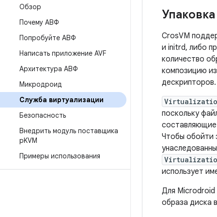
Обзор
Упаковка
Почему АВФ
CrosVM поддер
Попробуйте АВФ
и initrd, либо
Написать приложение AVF
количество об
Архитектура АВФ
композицию из
дескрипторов.
Микродроид
Служба виртуализации
Virtualizati
поскольку фай
Безопасность
составляющие 
Внедрить модуль поставщика
Чтобы обойти 
p
KVM
унаследованны
Примеры использования
Virtualizati
использует им
Для Microdroid
образа диска 