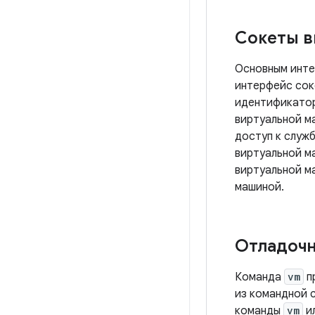
Сокеты в
Основным инте
интерфейс сок
идентификатор
виртуальной м
доступ к служ
виртуальной м
виртуальной м
машиной.
Отладоч
Команда
vm
п
из командной 
команды
vm
ил