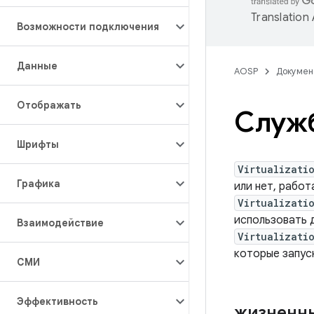
Translation
Возможности подключения
Данные
AOSP
Докумен
Отображать
Служб
Шрифты
Virtualizati
Графика
или нет, работ
Virtualizati
использовать д
Взаимодействие
Virtualizati
которые запу
СМИ
Эффективность
жизненны