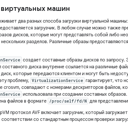
 виртуальных машин
живает два разных способа загрузки виртуальной машины: 
 предоставляется загрузчик. В любом случае можно также 
разов дисков, которые могут представлять собой либо не
 нескольких разделов. Различные образы предоставляются
onService
создает составные образы дисков по запросу. 
л составного диска внутренне ссылается на различные фай
диск, которые передаются клиентом и могут быть недосту
эту проблему,
VirtualizationService
гарантирует, что н
е crosvm, совпадают с номерами дескрипторов файлов, к
onService
использовала при создании составных образов.
ена файлов в формате
/proc/self/fd/N
для представлени
 pVM протокол AVF включает загрузчик, который загружает 
в соответствии со стандартным процессом проверки загруз