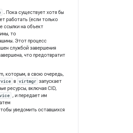
e
. Пока существует хотя бы
ет работать (если только
се ссылки на объект
ины, то
ашины. Этот процесс
ершен службой завершения
 завершена, что предотвратит
m, которым, в свою очередь,
rvice
в
virtmgr
запускает
ые ресурсы, включая CID,
vice
, и передает им
Затем
чтобы уведомить оставшихся