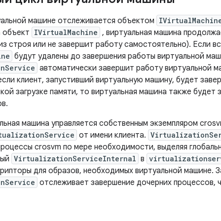
уальной машине отслеживается объектом
IVirtualMachin
а объект
IVirtualMachine
, виртуальная машина продолжа
из строя или не завершит работу самостоятельно). Если в
ine
будут удалены до завершения работы виртуальной маш
onService
автоматически завершит работу виртуальной м
 если клиент, запустивший виртуальную машину, будет зав
зкой загрузке памяти, то виртуальная машина также будет
в.
льная машина управляется собственным экземпляром crosv
tualizationService
от имени клиента.
VirtualizationSe
процессы crosvm по мере необходимости, выделяя глобальн
ный
VirtualizationServiceInternal
в
virtualizationser
рипторы для образов, необходимых виртуальной машине. 
onService
отслеживает завершение дочерних процессов, 