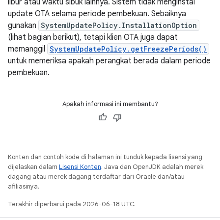
libur atau waktu sibuk lainnya. Sistem tidak menginstal
update OTA selama periode pembekuan. Sebaiknya
gunakan
SystemUpdatePolicy.InstallationOption
(lihat bagian berikut), tetapi klien OTA juga dapat
memanggil
SystemUpdatePolicy.getFreezePeriods()
untuk memeriksa apakah perangkat berada dalam periode
pembekuan.
Apakah informasi ini membantu?
Konten dan contoh kode di halaman ini tunduk kepada lisensi yang
dijelaskan dalam
Lisensi Konten
. Java dan OpenJDK adalah merek
dagang atau merek dagang terdaftar dari Oracle dan/atau
afiliasinya.
Terakhir diperbarui pada 2026-06-18 UTC.