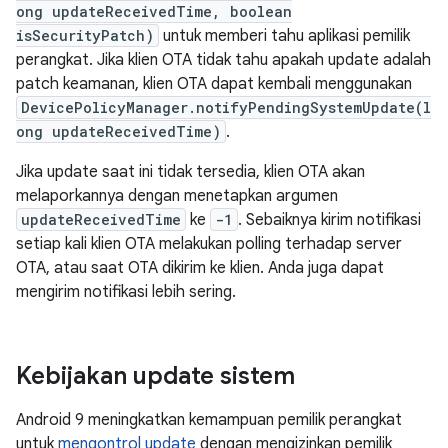
ong updateReceivedTime, boolean
isSecurityPatch)
untuk memberi tahu aplikasi pemilik
perangkat. Jika klien OTA tidak tahu apakah update adalah
patch keamanan, klien OTA dapat kembali menggunakan
DevicePolicyManager.notifyPendingSystemUpdate(l
ong updateReceivedTime)
.
Jika update saat ini tidak tersedia, klien OTA akan
melaporkannya dengan menetapkan argumen
updateReceivedTime
ke
-1
. Sebaiknya kirim notifikasi
setiap kali klien OTA melakukan polling terhadap server
OTA, atau saat OTA dikirim ke klien. Anda juga dapat
mengirim notifikasi lebih sering.
Kebijakan update sistem
Android 9 meningkatkan kemampuan pemilik perangkat
untuk
mengontrol update
dengan mengizinkan pemilik