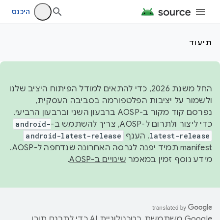
היכנס
תיעוד
החל משנת 2026, כדי להתאים למודל הפיתוח היציב שלנו
ולשמור על יציבות הפלטפורמה בסביבה העסקית,
נפרסם קוד מקור ב-AOSP ברבעון השני וברבעון הרביעי.
כדי ליצור ולתרום ל-AOSP, צריך להשתמש ב-
android-
latest-release
. הענף
android-latest-release
manifest תמיד יפנה לגרסה האחרונה שנדחפה ל-AOSP.
מידע נוסף זמין במאמר
שינויים ב-AOSP
.
‫Google משתמשת בטכנולוגיית AI כדי לתרגם תוכן