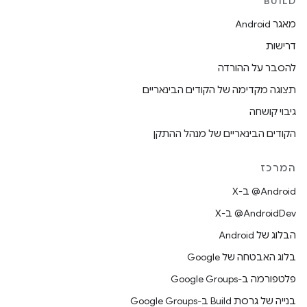
BUILD
מאגר Android
דרישות
להסבר על ההורדה
תצוגה מקדימה של הקודים הבינאריים
גיבוי קושחה
הקודים הבינאריים של מנהל ההתקן
המרכז
‫‎@Android ב-X
‫‎@AndroidDev ב-X
הבלוג של Android
בלוג האבטחה של Google
פלטפורמה ב-Google Groups
בנייה של גרסת Build ב-Google Groups