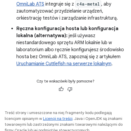
OmniLab ATS
integruje się z
c4a-metal
, aby
zautomatyzować przydzielanie urządzeń,
orkiestrację testów i zarządzanie infrastrukturą.
Ręczna konfiguracja hosta lub konfiguracja
lokalna (alternatywa):
jeśli używasz
niestandardowego sprzętu ARM lokalnie lub w
laboratorium albo ręcznie konfigurujesz środowisko
hosta bez OmniLab ATS, zapoznaj się z artykułem
Uruchamianie Cuttlefish na serwerze lokalnym
.
Czy te wskazówki były pomocne?
Treść strony i umieszczone na niej fragmenty kodu podlegają
licencjom opisanym w
Licencji na treści
. Java i OpenJDK są znakami
towarowymi lub zastrzeżonymi znakami towarowymi należącymi do
firmy Oracle lub jej podmiotów stowarzyszonych.