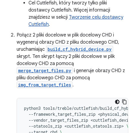
Cel Cuttlefish, który tworzy tylko pliki
dostawcy Cuttlefish. Więcej informacji
znajdziesz w sekcji
Tworzenie celu dostawcy
Cuttlefish
.
Połącz 2 pliki docelowe w plik docelowy CHD i
wygeneruj obrazy CHD z pliku docelowego CHD,
uruchamiając
build_cf_hybrid_device.py
skrypt. Ten skrypt łączy 2 pliki docelowe w plik
docelowy CHD za pomocą
merge_target_files.py
i generuje obrazy CHD z
pliku docelowego CHD za pomocą
img_from_target_files
.
python3
tools/treble/cuttlefish/build_cf_hybr
--framework_target_files_zip
<physical_devi
--vendor_target_files_zip
<cuttlefish_devic
--otatools_zip
<cuttlefish_otatools.zip>
\
--target
chd
\