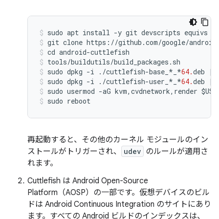
sudo
apt
install
-
y
git
devscripts
equivs
c
git
clone
https
:
//
github
.
com
/
google
/
android
cd
android
-
cuttlefish
tools
/
buildutils
/
build_packages
.
sh
sudo
dpkg
-
i
./
cuttlefish
-
base_
*
_
*
64.
deb
||
sudo
dpkg
-
i
./
cuttlefish
-
user_
*
_
*
64.
deb
||
sudo
usermod
-
aG
kvm
,
cvdnetwork
,
render
$
USE
sudo
reboot
再起動すると、その他のカーネル モジュールのイン
ストールがトリガーされ、
udev
のルールが適用さ
れます。
Cuttlefish は Android Open-Source
Platform（AOSP）の一部です。仮想デバイスのビル
ドは Android Continuous Integration のサイトにあり
ます。すべての Android ビルドのインデックスは、