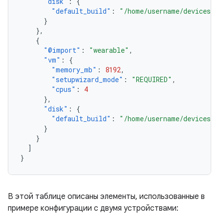
"disk"
:
{
"default_build"
:
"/home/username/devices/c
}
},
{
"@import"
:
"wearable"
,
"vm"
:
{
"memory_mb"
:
8192
,
"setupwizard_mode"
:
"REQUIRED"
,
"cpus"
:
4
},
"disk"
:
{
"default_build"
:
"/home/username/devices/c
}
}
]
}
В этой таблице описаны элементы, использованные в
примере конфигурации с двумя устройствами: