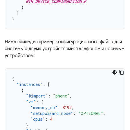
NTH_DEVICE_CONFIGURATION
}
]
}
Ниже приведён пример конфигурационного файла для
системы с двумя устройствами: телефоном и носимым
устройством:
{
"instances"
:
[
{
"@import"
:
"phone"
,
"vm"
:
{
"memory_mb"
:
8192
,
"setupwizard_mode"
:
"OPTIONAL"
,
"cpus"
:
4
},