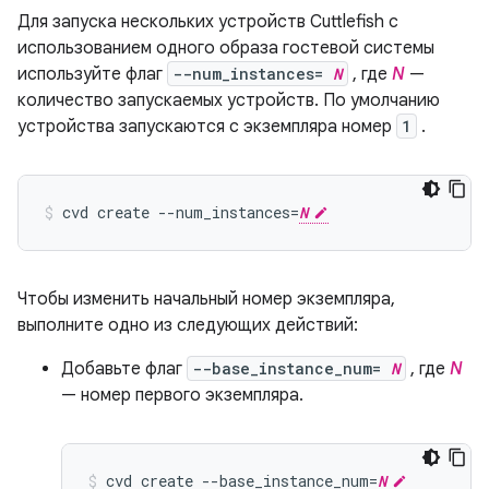
Для запуска нескольких устройств Cuttlefish с
использованием одного образа гостевой системы
используйте флаг
--num_instances=
N
, где
N
—
количество запускаемых устройств. По умолчанию
устройства запускаются с экземпляра номер
1
.
cvd create --num_instances=
N
Чтобы изменить начальный номер экземпляра,
выполните одно из следующих действий:
Добавьте флаг
--base_instance_num=
N
, где
N
— номер первого экземпляра.
cvd create --base_instance_num=
N