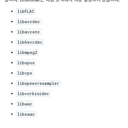
됩니다. BoundSan은 다음 코덱에서 사용 설정되어 있습니다.
libFLAC
libavcdec
libavcenc
libhevcdec
libmpeg2
libopus
libvpx
libspeexresampler
libvorbisidec
libaac
libxaac