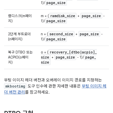
page
_
size
1) /
ramdisk
_
size
page
_
size
램디스크(m페이
m = (
+
-
page
_
size
지)
1) /
second
_
size
page
_
size
2단계 부트로더
n = (
+
-
page
_
size
(n페이지)
1) /
recovery
_
[dtbo
|
acpio]
_
복구 DTBO 또는
o = (
size
page
_
size
page
_
ACPIO(o페이
+
- 1) /
size
지)
부팅 이미지 헤더 버전과 오버레이 이미지 경로를 지정하는
mkbootimg
도구 인수에 관한 자세한 내용은
부팅 이미지 헤
더 버전 관리
를 참고하세요.