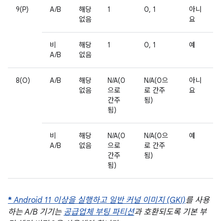
9(P)
A/B
해당
1
0, 1
아니
없음
요
비
해당
1
0, 1
예
A/B
없음
8(O)
A/B
해당
N/A(0
N/A(0으
아니
없음
으로
로 간주
요
간주
됨)
됨)
비
해당
N/A(0
N/A(0으
예
A/B
없음
으로
로 간주
간주
됨)
됨)
*
Android 11 이상을 실행하고
일반 커널 이미지 (GKI)
를 사용
하는 A/B 기기는
공급업체 부팅 파티션
과 호환되도록 기본 부