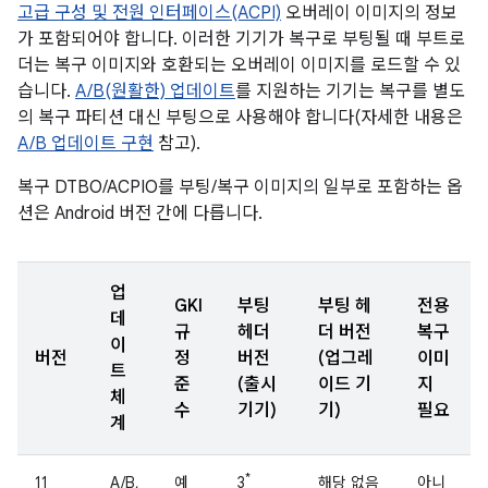
고급 구성 및 전원 인터페이스(ACPI)
오버레이 이미지의 정보
가 포함되어야 합니다. 이러한 기기가 복구로 부팅될 때 부트로
더는 복구 이미지와 호환되는 오버레이 이미지를 로드할 수 있
습니다.
A/B(원활한) 업데이트
를 지원하는 기기는 복구를 별도
의 복구 파티션 대신 부팅으로 사용해야 합니다(자세한 내용은
A/B 업데이트 구현
참고).
복구 DTBO/ACPIO를 부팅/복구 이미지의 일부로 포함하는 옵
션은 Android 버전 간에 다릅니다.
업
GKI
부팅
부팅 헤
전용
데
규
헤더
더 버전
복구
이
버전
정
버전
(업그레
이미
트
준
(출시
이드 기
지
체
수
기기)
기)
필요
계
*
11
A/B,
예
3
해당 없음
아니