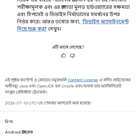
ভিএম-এর বাইরে পাঠানোর প্রয়োজন হয় না। এই ফিচারটি
পরীক্ষামূলক এবং এর প্রাপ্যতা মূলত হার্ডওয়্যারের সক্ষমতা
এবং চিপসেট ও ডিভাইস নির্মাতাদের সমর্থনের উপর
নির্ভর করে। আরও তথ্যের জন্য,
‘ডিভাইস অ্যাসাইনমেন্ট
দিয়ে শুরু করা’
দেখুন।
এটি কাজে লেগেছে?
এই পৃষ্ঠার কন্টেন্ট ও কোডের নমুনাগুলি
Content License
-এ বর্ণিত লাইসেন্সের
অধীনস্থ। Java এবং OpenJDK হল Oracle এবং/অথবা তার অ্যাফিলিয়েট
সংস্থার রেজিস্টার্ড ট্রেডমার্ক।
2026-07-13 UTC-তে শেষবার আপডেট করা হয়েছে।
বিল্ড
Android স্টোরেজ