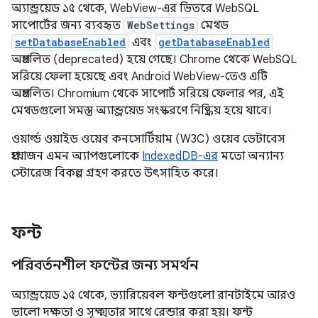
অ্যান্ড্রয়েড ১৫ থেকে, WebView-এর ভিতরে WebSQL
সাপোর্টের জন্য ব্যবহৃত
WebSettings
মেথড
setDatabaseEnabled
এবং
getDatabaseEnabled
অপ্রচলিত (deprecated) হয়ে গেছে। Chrome থেকে WebSQL
সরিয়ে ফেলা হয়েছে এবং Android WebView-তেও এটি
অপ্রচলিত। Chromium থেকে সাপোর্ট সরিয়ে ফেলার পর, এই
মেথডগুলো সমস্ত অ্যান্ড্রয়েড সংস্করণে নিষ্ক্রিয় হয়ে যাবে।
ওয়ার্ল্ড ওয়াইড ওয়েব কনসোর্টিয়াম (W3C) ওয়েব ডেটাবেস
প্রয়োজন এমন অ্যাপগুলোকে
IndexedDB-এর
মতো অন্যান্য
স্টোরেজ বিকল্প গ্রহণ করতে উৎসাহিত করে।
ফন্ট
পরিবর্তনশীল ফন্টের জন্য সমর্থন
অ্যান্ড্রয়েড ১৫ থেকে, ভ্যারিয়েবল ফন্টগুলো রানটাইমে আরও
ভালো দক্ষতা ও সূক্ষ্মতার সাথে রেন্ডার করা হয়। ফন্ট