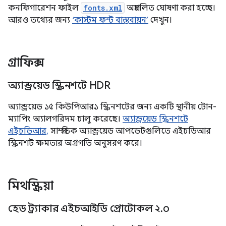
কনফিগারেশন ফাইল
fonts.xml
অপ্রচলিত ঘোষণা করা হচ্ছে।
আরও তথ্যের জন্য
‘কাস্টম ফন্ট বাস্তবায়ন’
দেখুন।
গ্রাফিক্স
অ্যান্ড্রয়েড স্ক্রিনশটে HDR
অ্যান্ড্রয়েড ১৫ কিউপিআর১ স্ক্রিনশটের জন্য একটি স্থানীয় টোন-
ম্যাপিং অ্যালগরিদম চালু করেছে।
অ্যান্ড্রয়েড স্ক্রিনশটে
এইচডিআর,
সাম্প্রতিক অ্যান্ড্রয়েড আপডেটগুলিতে এইচডিআর
স্ক্রিনশট ক্ষমতার অগ্রগতি অনুসরণ করে।
মিথস্ক্রিয়া
হেড ট্র্যাকার এইচআইডি প্রোটোকল ২
.
০