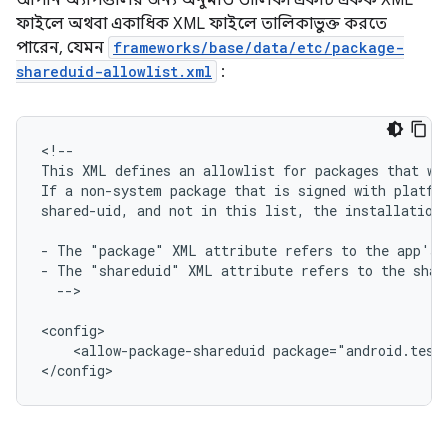
আপনি অ্যাপগুলির জন্য অনুমতি তালিকা একটি একক XML
ফাইলে অথবা একাধিক XML ফাইলে তালিকাভুক্ত করতে
পারেন, যেমন
frameworks/base/data/etc/package-
shareduid-allowlist.xml
:
<!--

This
XML
defines
an
allowlist
for
packages
that
wa
If
a
non-system
package
that
is
signed
with
platfo
shared-uid,
and
not
in
this
list,
the
installation
-
The
"package"
XML
attribute
refers
to
the
app's
-
The
"shareduid"
XML
attribute
refers
to
the
shar
-->

<allow-package-shareduid
package="android.test