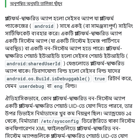
অনুপস্থিত অনুমতি তালিকা খুঁজুন
প্ল্যাটফর্ম-স্বাক্ষরিত অ্যাপ হলো সেইসব অ্যাপ যা প্ল্যাটফর্ম
প্যাকেজের (
android
) সাথে একই (বা সামঞ্জস্যপূর্ণ) সাইনিং
সার্টিফিকেট ব্যবহার করে। একটি প্ল্যাটফর্ম-স্বাক্ষরিত অ্যাপ
একটি সিস্টেম অ্যাপ (যা একটি সিস্টেম ইমেজ পার্টিশনে
অবস্থিত) বা একটি নন-সিস্টেম অ্যাপ হতে পারে। প্ল্যাটফর্ম-
স্বাক্ষরিত শেয়ার্ড ইউআইডি হলো সেইসব শেয়ার্ড ইউআইডি (
android:sharedUserId
) যেগুলোতে প্ল্যাটফর্ম-স্বাক্ষরিত
অ্যাপ থাকে। ডিবাগযোগ্য বিল্ড হলো সেইসব বিল্ড যাদের
android.os.Build.isDebuggable()
true
রিটার্ন করে,
যেমন
userdebug
বা
eng
বিল্ড।
ঐতিহাসিকভাবে, কোন প্ল্যাটফর্ম-স্বাক্ষরিত নন-সিস্টেম অ্যাপ
একটি প্ল্যাটফর্ম-স্বাক্ষরিত শেয়ার্ড UID-তে যোগ দিতে পারবে, তার
উপর ডিভাইস নির্মাতাদের খুব কম নিয়ন্ত্রণ ছিল। অ্যান্ড্রয়েড ১৫
থেকে, নির্মাতারা
/etc/sysconfig
ডিরেক্টরিতে থাকা সিস্টেম
কনফিগারেশন XML ফাইলগুলিতে প্ল্যাটফর্ম-স্বাক্ষরিত নন-
সিস্টেম অ্যাপগুলিকে প্ল্যাটফর্ম-স্বাক্ষরিত শেয়ার্ড UID-তে যোগ