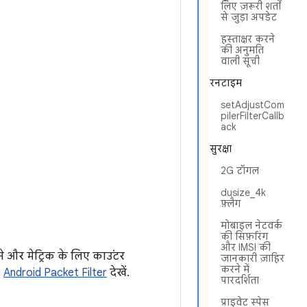
लिए ज़रूरी शर्तों
से जुड़ा अपडेट
हस्ताक्षर करने
की अनुमति
वाली सूची
रनटाइम
setAdjustCom
pilerFilterCallb
ack
सुरक्षा
2G टॉगल
dusize_4k
फ़्लैग
मोबाइल नेटवर्क
की सिफ़रिंग
और IMSI की
ने और मेट्रिक के लिए काउंटर
जानकारी ज़ाहिर
करने में
,
Android Packet Filter
देखें.
पारदर्शिता
प्राइवेट स्पेस