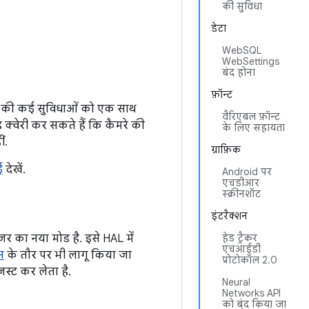
की सुविधा
डेटा
WebSQL
WebSettings
बंद होना
फ़ॉन्ट
रे की कई सुविधाओं को एक साथ
वैरिएबल फ़ॉन्ट
्वेरी कर सकते हैं कि कैमरे की
के लिए सहायता
ं.
ग्राफ़िक
ई
देखें.
Android पर
एचडीआर
स्क्रीनशॉट
इंटरैक्शन
़र का नया मोड है. इसे HAL में
हेड ट्रैकर
एचआईडी
न
के तौर पर भी लागू किया जा
प्रोटोकॉल 2.0
स्ट कर लेता है.
Neural
Networks API
को बंद किया जा