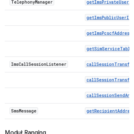
Telephony
Manager
getImsPrivateUserId
getImsPublicUserId
getImsPcscfAddress
getSimServiceTable
Ims
Call
Session
Listener
callSessionTransfe
callSessionTransfe
callSessionSendAnb
Sms
Message
getRecipientAddres
Moduł Ranging