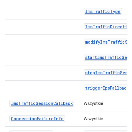
ImsTrafficType
ImsTrafficDirectio
modifyImsTrafficSe
startImsTrafficSess
stopImsTrafficSess
triggerEpsFallback
ImsTrafficSessionCallback
Wszystkie
ConnectionFailureInfo
Wszystkie