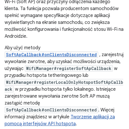
Wi-Fi (Soft AP) oraz przyczyny odłączenia każdego
klienta. Ta funkcja pozwala producentom samochodów
spełnić wymagane specyfikacje dotyczące aplikacji
wyświetlanych na ekranie samochodu, co zwiększa
możliwość konfigurowania i funkcjonalność stosu Wi-Fi na
Androidzie.
Aby użyć metody
SoftApCallback#onClientsDisconnected
, zarejestruj
wywołanie zwrotne, aby uzyskać możliwości urządzenia,
używając
WifiManager#registerSoftApCallback
w
przypadku hotspota tetheringowego lub
WifiManager#registerLocalOnlyHotspotSoftApCallb
ack
w przypadku hotspota tylko lokalnego. Istniejące
zarejestrowane wywołania zwrotne Soft AP muszą
zastąpić metodę
SoftApCallback#onClientsDisconnected
. Więcej
informacji znajdziesz w artykule
Tworzenie aplikacji za
pomocą interfejsów API hotspota
.