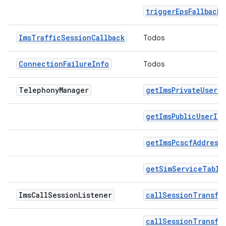
triggerEpsFallback
ImsTrafficSessionCallback
Todos
ConnectionFailureInfo
Todos
Telephony
Manager
getImsPrivateUserId
getImsPublicUserId
getImsPcscfAddress
getSimServiceTable
Ims
Call
Session
Listener
callSessionTransfe
callSessionTransfe