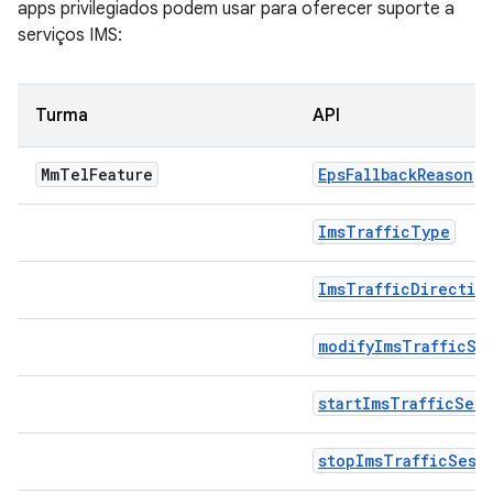
apps privilegiados podem usar para oferecer suporte a
serviços IMS:
Turma
API
Mm
Tel
Feature
EpsFallbackReason
ImsTrafficType
ImsTrafficDirectio
modifyImsTrafficSe
startImsTrafficSess
stopImsTrafficSess