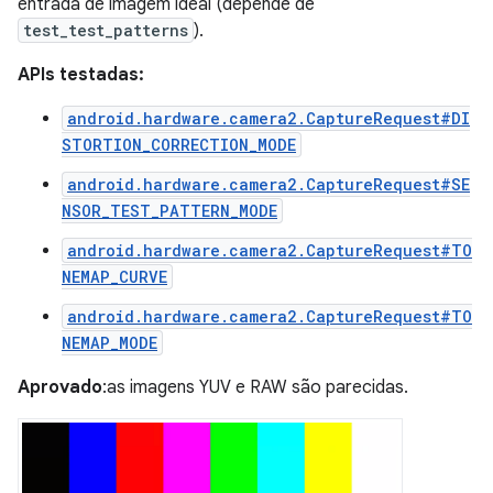
entrada de imagem ideal (depende de
test_test_patterns
).
APIs testadas:
android.hardware.camera2.CaptureRequest#DI
STORTION_CORRECTION_MODE
android.hardware.camera2.CaptureRequest#SE
NSOR_TEST_PATTERN_MODE
android.hardware.camera2.CaptureRequest#TO
NEMAP_CURVE
android.hardware.camera2.CaptureRequest#TO
NEMAP_MODE
Aprovado
:as imagens YUV e RAW são parecidas.