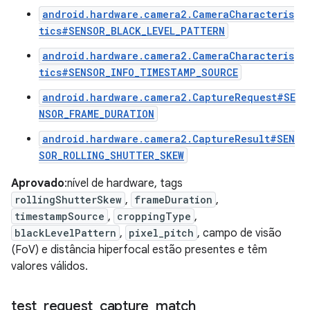
android.hardware.camera2.CameraCharacteris
tics#SENSOR_BLACK_LEVEL_PATTERN
android.hardware.camera2.CameraCharacteris
tics#SENSOR_INFO_TIMESTAMP_SOURCE
android.hardware.camera2.CaptureRequest#SE
NSOR_FRAME_DURATION
android.hardware.camera2.CaptureResult#SEN
SOR_ROLLING_SHUTTER_SKEW
Aprovado
:nível de hardware, tags
rollingShutterSkew
,
frameDuration
,
timestampSource
,
croppingType
,
blackLevelPattern
,
pixel_pitch
, campo de visão
(FoV) e distância hiperfocal estão presentes e têm
valores válidos.
test
_
request
_
capture
_
match