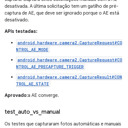
desativada. A última solicitação tem um gatilho de pré-
captura de AE, que deve ser ignorado porque o AE está
desativado.
APIs testadas:
android.hardware.camera2.CaptureRequest#CO
NTROL_AE_MODE
android.hardware.camera2.CaptureRequest#CO
NTROL_AE_PRECAPTURE_TRIGGER
android.hardware.camera2.CaptureResult#CON
TROL_AE_STATE
Aprovado
:a AE converge.
test
_
auto
_
vs
_
manual
Os testes que capturaram fotos automáticas e manuais