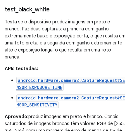
test
_
black
_
white
Testa se o dispositivo produz imagens em preto e
branco. Faz duas capturas: a primeira com ganho
extremamente baixo e exposição curta, o que resulta em
uma foto preta, e a segunda com ganho extremamente
alto e exposição longa, o que resulta em uma foto
branca.
APIs testadas:
android.hardware.camera2.CaptureRequest#SE
NSOR_EXPOSURE_TIME
android.hardware.camera2.CaptureRequest#SE
NSOR_SENSITIVITY
Aprovado
:produz imagens em preto e branco. Canais
saturados de imagens brancas têm valores RGB de [255,
255, 255] com uma margem de erro de menos de 1% de