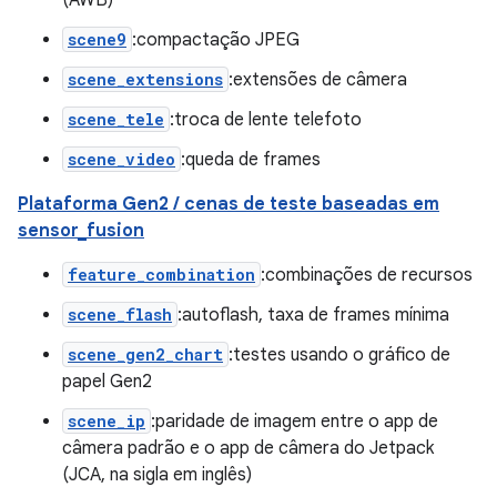
(AWB)
scene9
:compactação JPEG
scene_extensions
:extensões de câmera
scene_tele
:troca de lente telefoto
scene_video
:queda de frames
Plataforma Gen2 / cenas de teste baseadas em
sensor_fusion
feature_combination
:combinações de recursos
scene_flash
:autoflash, taxa de frames mínima
scene_gen2_chart
:testes usando o gráfico de
papel Gen2
scene_ip
:paridade de imagem entre o app de
câmera padrão e o app de câmera do Jetpack
(JCA, na sigla em inglês)