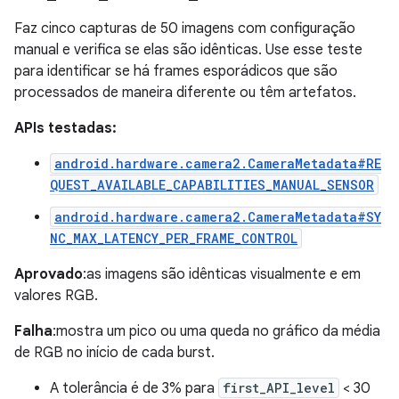
Faz cinco capturas de 50 imagens com configuração
manual e verifica se elas são idênticas. Use esse teste
para identificar se há frames esporádicos que são
processados de maneira diferente ou têm artefatos.
APIs testadas:
android.hardware.camera2.CameraMetadata#RE
QUEST_AVAILABLE_CAPABILITIES_MANUAL_SENSOR
android.hardware.camera2.CameraMetadata#SY
NC_MAX_LATENCY_PER_FRAME_CONTROL
Aprovado
:as imagens são idênticas visualmente e em
valores RGB.
Falha
:mostra um pico ou uma queda no gráfico da média
de RGB no início de cada burst.
A tolerância é de 3% para
first_API_level
< 30