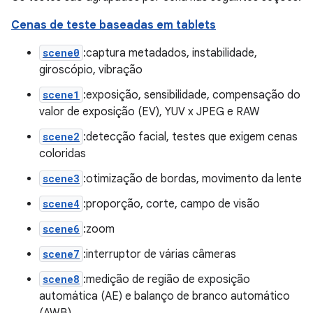
Cenas de teste baseadas em tablets
scene0
:captura metadados, instabilidade,
giroscópio, vibração
scene1
:exposição, sensibilidade, compensação do
valor de exposição (EV), YUV x JPEG e RAW
scene2
:detecção facial, testes que exigem cenas
coloridas
scene3
:otimização de bordas, movimento da lente
scene4
:proporção, corte, campo de visão
scene6
:zoom
scene7
:interruptor de várias câmeras
scene8
:medição de região de exposição
automática (AE) e balanço de branco automático